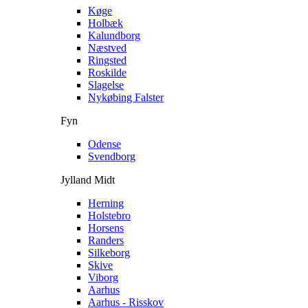
Køge
Holbæk
Kalundborg
Næstved
Ringsted
Roskilde
Slagelse
Nykøbing Falster
Fyn
Odense
Svendborg
Jylland Midt
Herning
Holstebro
Horsens
Randers
Silkeborg
Skive
Viborg
Aarhus
Aarhus - Risskov