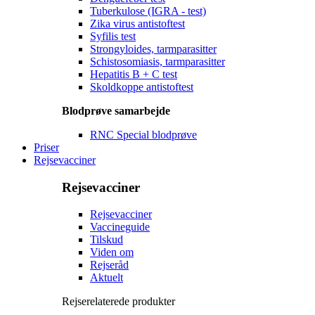
Tuberkulose (IGRA - test)
Zika virus antistoftest
Syfilis test
Strongyloides, tarmparasitter
Schistosomiasis, tarmparasitter
Hepatitis B + C test
Skoldkoppe antistoftest
Blodprøve samarbejde
RNC Special blodprøve
Priser
Rejsevacciner
Rejsevacciner
Rejsevacciner
Vaccineguide
Tilskud
Viden om
Rejseråd
Aktuelt
Rejserelaterede produkter