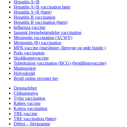
Hepatitis A+B
Hepatitis A+B vaccination børn
Hepatitis A+B (børn)
Hepatitis B vaccination
Hepatitis B vaccination (børn)
Influenza-vaccine
Japansk hjernebetændelse vaccination
Meningitis vaccination (ACWY)
Meningitis (B) vaccination
MFR-vaccine (mæslinger, fåresyge og røde hunde )
Polio vaccination
Skoldkoppevaccine
Tuberkulose vaccination (BCG) (bestillingsvaccine)
Mantouxtest
Helvedesild
Bestil online recepter her
Denguefeber
Chikungunya
Tyfus vaccination
Rabies vaccine
Kolera vaccination
TBE-vaccine
TBE vaccination (børn)
Difteri – Stivkrampe