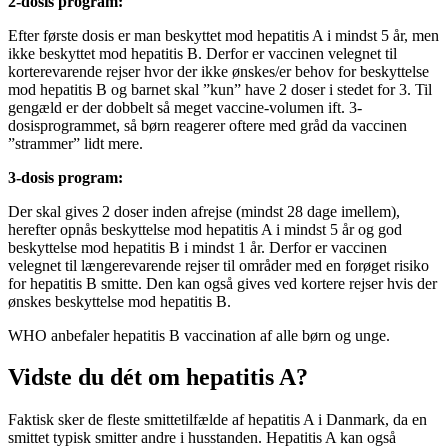
2-dosis program:
Efter første dosis er man beskyttet mod hepatitis A i mindst 5 år, men
ikke beskyttet mod hepatitis B. Derfor er vaccinen velegnet til
korterevarende rejser hvor der ikke ønskes/er behov for beskyttelse
mod hepatitis B og barnet skal ”kun” have 2 doser i stedet for 3. Til
gengæld er der dobbelt så meget vaccine-volumen ift. 3-
dosisprogrammet, så børn reagerer oftere med gråd da vaccinen
”strammer” lidt mere.
3-dosis program:
Der skal gives 2 doser inden afrejse (mindst 28 dage imellem),
herefter opnås beskyttelse mod hepatitis A i mindst 5 år og god
beskyttelse mod hepatitis B i mindst 1 år. Derfor er vaccinen
velegnet til længerevarende rejser til områder med en forøget risiko
for hepatitis B smitte. Den kan også gives ved kortere rejser hvis der
ønskes beskyttelse mod hepatitis B.
WHO anbefaler hepatitis B vaccination af alle børn og unge.
Vidste du dét om hepatitis A?​
Faktisk sker de fleste smittetilfælde af hepatitis A i Danmark, da en
smittet typisk smitter andre i husstanden. Hepatitis A kan også