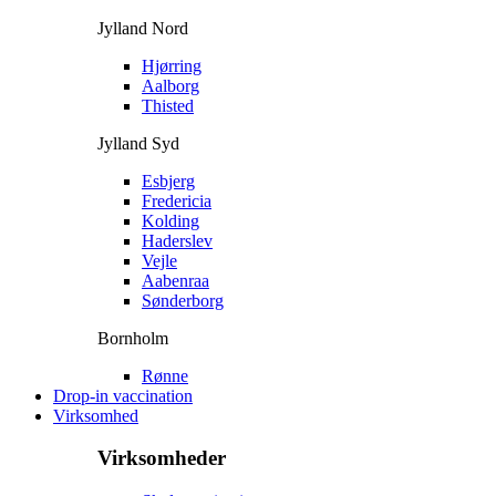
Jylland Nord
Hjørring
Aalborg
Thisted
Jylland Syd
Esbjerg
Fredericia
Kolding
Haderslev
Vejle
Aabenraa
Sønderborg
Bornholm
Rønne
Drop-in vaccination
Virksomhed
Virksomheder