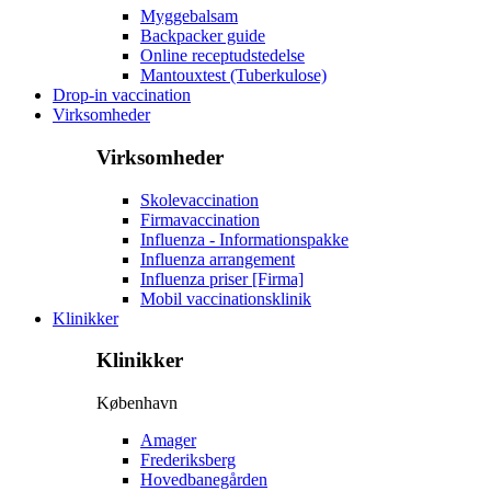
Myggebalsam
Backpacker guide
Online receptudstedelse
Mantouxtest (Tuberkulose)
Drop-in vaccination
Virksomheder
Virksomheder
Skolevaccination
Firmavaccination
Influenza - Informationspakke
Influenza arrangement
Influenza priser [Firma]
Mobil vaccinationsklinik
Klinikker
Klinikker
København
Amager
Frederiksberg
Hovedbanegården