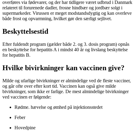
overføres via fødevarer, og der har tidligere været udbrud i Danmark
relateret til forurenede dadler, frosne hindbær og jordbær solgt i
supermarkeder. Virussen er meget modstandsdygtig og kan overleve
både frost og opvarmning, hvilket gør den særligt sejlivet.
Beskyttelsestid
Efter fuldendt program (gælder både 2. og 3. dosis program) opnås
en beskyttelse for hepatitis A i mindst 40 år og livslang beskyttelse
for hepatitis B.
Hvilke bivirkninger kan vaccinen give?
Milde og ufarlige bivirkninger er almindelige ved de fleste vacciner,
og går ofte over efter kort tid. Vaccinen kan også give milde
bivirkninger, som ikke er farlige. De mest almindelige bivirkninger
ved vaccinen er følgende:
Rødme. hævelse og ømhed på injektionsstedet
Feber
Hovedpine