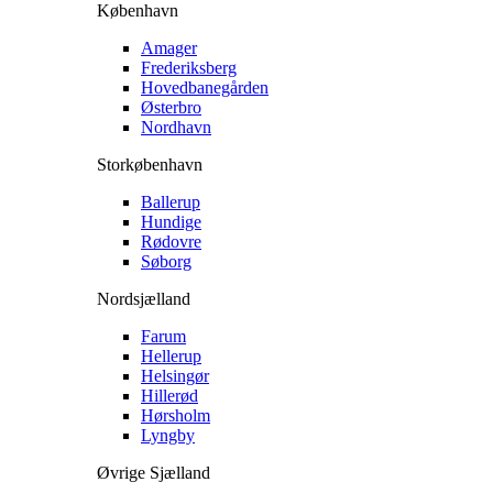
København
Amager
Frederiksberg
Hovedbanegården
Østerbro
Nordhavn
Storkøbenhavn
Ballerup
Hundige
Rødovre
Søborg
Nordsjælland
Farum
Hellerup
Helsingør
Hillerød
Hørsholm
Lyngby
Øvrige Sjælland