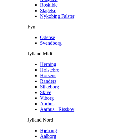
Roskilde
Slagelse
Nykøbing Falster
Fyn
Odense
Svendborg
Jylland Midt
Herning
Holstebro
Horsens
Randers
Silkeborg
Skive
Viborg
Aarhus
Aarhus - Risskov
Jylland Nord
Hjørring
Aalborg