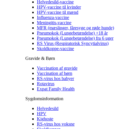
Helvedesild-vaccine
HPV-vaccine til kvinder
HPV-vaccine til mænd
Influenza-vaccine
Meningitis-vaccine
MFR (mæslinger, fåresyge og røde hunde)
Pneumokok (Lungebetændelse) +18 år
Pneumokok (Lungebetændelse) fra 6 uger
RS Virus (Respiratorisk Syncytialvirus)
Skoldkoppe-vaccine
Gravide & Børn
Vaccination af gravide
Vaccination af børn
RS-virus hos babyer
Rotavirus
Expat Family Health
Sygdomsinformation
Helvedesild
HPV
Kighoste
RS-virus hos voksne