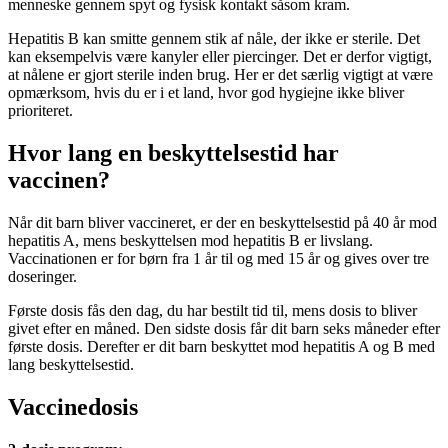
menneske gennem spyt og fysisk kontakt såsom kram.
Hepatitis B kan smitte gennem stik af nåle, der ikke er sterile. Det
kan eksempelvis være kanyler eller piercinger. Det er derfor vigtigt,
at nålene er gjort sterile inden brug. Her er det særlig vigtigt at være
opmærksom, hvis du er i et land, hvor god hygiejne ikke bliver
prioriteret.
Hvor lang en beskyttelsestid har
vaccinen?
Når dit barn bliver vaccineret, er der en beskyttelsestid på 40 år mod
hepatitis A, mens beskyttelsen mod hepatitis B er livslang.
Vaccinationen er for børn fra 1 år til og med 15 år og gives over tre
doseringer.
Første dosis fås den dag, du har bestilt tid til, mens dosis to bliver
givet efter en måned. Den sidste dosis får dit barn seks måneder efter
første dosis. Derefter er dit barn beskyttet mod hepatitis A og B med
lang beskyttelsestid.
Vaccinedosis