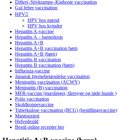
Difteri–Stivkrampe–Kighoste vaccination
Gul feber vaccination
HPV
HPV hos mænd
HPV hos kvinder
Hepatitis A-vaccine​
Hepatitis A – barnedosis
Hepatitis A+B
Hepatitis A+B vaccination børn
Hepatitis A+B (børn)
Hepatitis B vaccination
Hepatitis B vaccination (børn)
Influenza-vaccine
Japansk hjernebetændelse vaccination
Meningitis vaccination (ACWY)
Meningitis (B) vaccination
MFR-vaccine (mæslinger, fåresyge og røde hunde )
Polio vaccination
Skoldkoppevaccine
Tuberkulose vaccination (BCG) (bestillingsvaccine)
Mantouxtest
Helvedesild
Bestil online recepter her