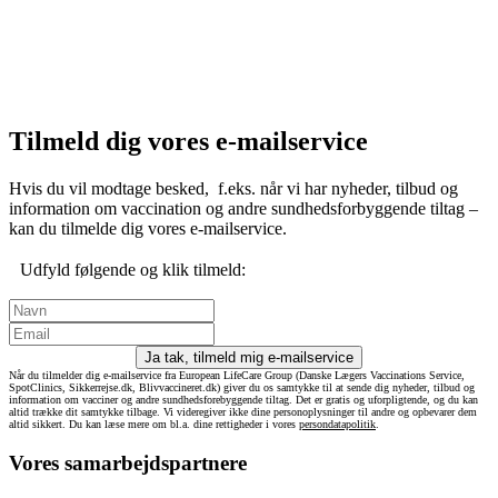
Tilmeld dig vores e-mailservice
Hvis du vil modtage besked, f.eks. når vi har nyheder, tilbud og
information om vaccination og andre sundhedsforbyggende tiltag –
kan du tilmelde dig vores e-mailservice.
Udfyld følgende og klik tilmeld:
Ja tak, tilmeld mig e-mailservice
Når du tilmelder dig e-mailservice fra European LifeCare Group (Danske Lægers Vaccinations Service,
SpotClinics, Sikkerrejse.dk, Blivvaccineret.dk) giver du os samtykke til at sende dig nyheder, tilbud og
information om vacciner og andre sundhedsforebyggende tiltag. Det er gratis og uforpligtende, og du kan
altid trække dit samtykke tilbage. Vi videregiver ikke dine personoplysninger til andre og opbevarer dem
altid sikkert. Du kan læse mere om bl.a. dine rettigheder i vores
persondatapolitik
.
Vores samarbejdspartnere