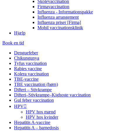
Skolevaccination
Firmavaccination
Influenza - Informationspakke
Influenza arrangement
Influenza priser [Firma]
Mobil vaccinationsklinik
Hjælp
Book en tid
Denguefeber
Chikungunya
Tyfus vaccination
Rabies vaccine
Kolera vaccination
TBE-vaccine
TBE vaccination (børn)
Difteri – Stivkrampe
Difteri–Stivkrampe–Kighoste vaccination
Gul feber vaccination
HPV
HPV hos mænd
HPV hos kvinder
Hepatitis A-vaccine​
Hepatitis A – barnedosis