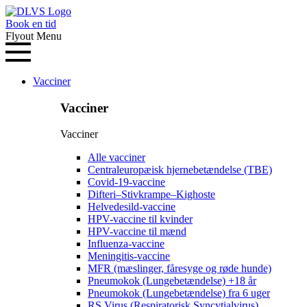
Book en tid
Flyout Menu
Vacciner
Vacciner
Vacciner
Alle vacciner
Centraleuropæisk hjernebetændelse (TBE)
Covid-19-vaccine
Difteri–Stivkrampe–Kighoste
Helvedesild-vaccine
HPV-vaccine til kvinder
HPV-vaccine til mænd
Influenza-vaccine
Meningitis-vaccine
MFR (mæslinger, fåresyge og røde hunde)
Pneumokok (Lungebetændelse) +18 år
Pneumokok (Lungebetændelse) fra 6 uger
RS Virus (Respiratorisk Syncytialvirus)