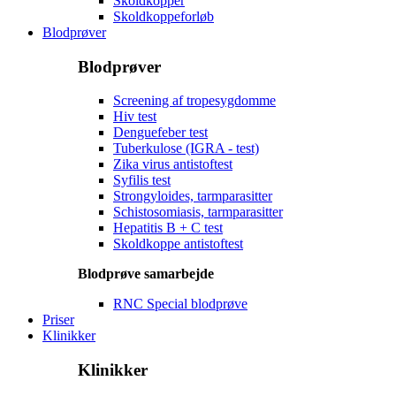
Skoldkopper
Skoldkoppeforløb
Blodprøver
Blodprøver
Screening af tropesygdomme
Hiv test
Denguefeber test
Tuberkulose (IGRA - test)
Zika virus antistoftest
Syfilis test
Strongyloides, tarmparasitter
Schistosomiasis, tarmparasitter
Hepatitis B + C test
Skoldkoppe antistoftest
Blodprøve samarbejde
RNC Special blodprøve
Priser
Klinikker
Klinikker