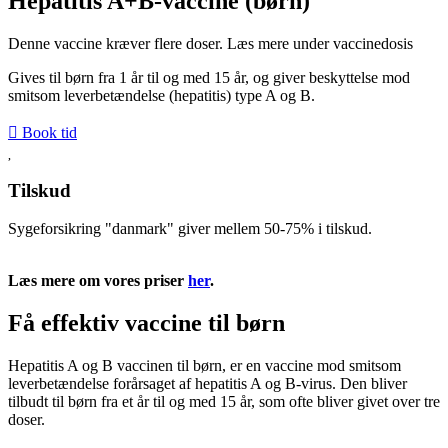
Hepatitis A+B-vaccine​ (børn)
Denne vaccine kræver flere doser. Læs mere under vaccinedosis
Gives til børn fra 1 år til og med 15 år, og giver beskyttelse mod
smitsom leverbetændelse (hepatitis) type A og B.
Book tid
Tilskud
Sygeforsikring "danmark" giver mellem 50-75% i tilskud.
Læs mere her
Læs mere om vores priser
her
.
Få effektiv vaccine til børn
Hepatitis A og B vaccinen til børn, er en vaccine mod smitsom
leverbetændelse forårsaget af hepatitis A og B-virus. Den bliver
tilbudt til børn fra et år til og med 15 år, som ofte bliver givet over tre
doser.