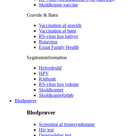
Skoldkoppe-vaccine
Gravide & Børn
Vaccination af gravide
Vaccination af børn
RS-virus hos babyer
Rotavirus
Expat Family Health
Sygdomsinformation
Helvedesild
HPV
Kighoste
RS-virus hos voksne
Skoldkopper
Skoldkoppeforløb
Blodprøver
Blodprøver
Screening af tropesygdomme
Hiv test
Denguefeber test