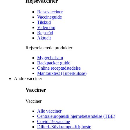
Rejsevacciner
Rejsevacciner
Vaccineguide
Tilskud
Viden om
Rejseråd
Aktuelt
Rejserelaterede produkter
Myggebalsam
Backpacker guide
Online receptudstedelse
Mantouxtest (Tuberkulose)
Andre vacciner
Vacciner
Vacciner
Alle vacciner
Centraleuropæisk hjernebetændelse (TBE)
Covid-19-vaccine
Difteri–Stivkrampe–Kighoste