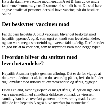
Hvis du skal have vaccine mod hepatitis A og B, kan du og andre
familiemedlemmer sagtens få samme tid som dit barn. Du skal bare
angive antallet af personer, der skal have vaccine, når du bestiller
online.
Det beskytter vaccinen mod
Får dit barn hepatitis A og B vaccinen, bliver det beskyttet mod
hepatitis-typerne A og B, som også er kendt som leverbetændelse,
og kan være meget smertefuld og i værste fald dødelig. Derfor er det
en god idé at få vaccinen, som beskytter dit barn mod begge typer.
Hvordan bliver du smittet med
leverbetændelse?
Hepatitis A smitter typisk gennem afføring. Det er derfor vigtigt, at
du tørrer toiletbrættet af, inden du sætter dig på det, hvis du befinder
dig i områder med udbrud af leverbetændelse og dårlig hygiejne.
Er du i et land, hvor hygiejnen er meget dårlig, så bør du ligeledes
være påpasselig med at indtage drikkelse og mad, da virussen
samtidig kan blive overført gennem drikkevarer og mad. I visse
tilfælde kan hepatitis A også blive overført fra menneske til