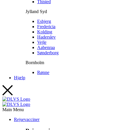
Thisted
Jylland Syd
Esbjerg
Fredericia
Kolding
Haderslev
Vejle
Aabenraa
Sønderborg
Bornholm
Rønne
Hjælp
Main Menu
Rejsevacciner