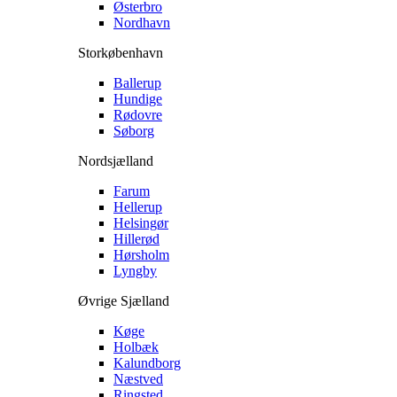
Østerbro
Nordhavn
Storkøbenhavn
Ballerup
Hundige
Rødovre
Søborg
Nordsjælland
Farum
Hellerup
Helsingør
Hillerød
Hørsholm
Lyngby
Øvrige Sjælland
Køge
Holbæk
Kalundborg
Næstved
Ringsted