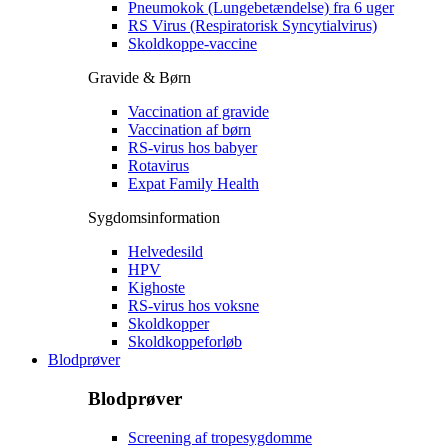
Pneumokok (Lungebetændelse) fra 6 uger
RS Virus (Respiratorisk Syncytialvirus)
Skoldkoppe-vaccine
Gravide & Børn
Vaccination af gravide
Vaccination af børn
RS-virus hos babyer
Rotavirus
Expat Family Health
Sygdomsinformation
Helvedesild
HPV
Kighoste
RS-virus hos voksne
Skoldkopper
Skoldkoppeforløb
Blodprøver
Blodprøver
Screening af tropesygdomme