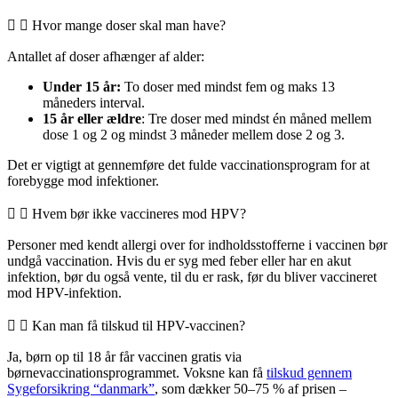
Hvor mange doser skal man have?
Antallet af doser afhænger af alder:
Under 15 år:
To doser med mindst fem og maks 13
måneders interval.
15 år eller ældre
: Tre doser med mindst én måned mellem
dose 1 og 2 og mindst 3 måneder mellem dose 2 og 3.
Det er vigtigt at gennemføre det fulde vaccinationsprogram for at
forebygge mod infektioner.
Hvem bør ikke vaccineres mod HPV?
Personer med kendt allergi over for indholdsstofferne i vaccinen bør
undgå vaccination. Hvis du er syg med feber eller har en akut
infektion, bør du også vente, til du er rask, før du bliver vaccineret
mod HPV-infektion.
Kan man få tilskud til HPV-vaccinen?
Ja, børn op til 18 år får vaccinen gratis via
børnevaccinationsprogrammet. Voksne kan få
tilskud gennem
Sygeforsikring “danmark”
, som dækker 50–75 % af prisen –