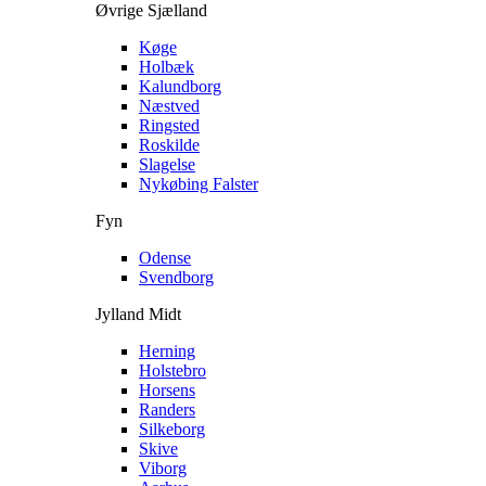
Øvrige Sjælland
Køge
Holbæk
Kalundborg
Næstved
Ringsted
Roskilde
Slagelse
Nykøbing Falster
Fyn
Odense
Svendborg
Jylland Midt
Herning
Holstebro
Horsens
Randers
Silkeborg
Skive
Viborg