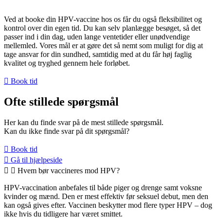
Ved at booke din HPV-vaccine hos os får du også fleksibilitet og
kontrol over din egen tid. Du kan selv planlægge besøget, så det
passer ind i din dag, uden lange ventetider eller unødvendige
mellemled. Vores mål er at gøre det så nemt som muligt for dig at
tage ansvar for din sundhed, samtidig med at du får høj faglig
kvalitet og tryghed gennem hele forløbet.
Book tid
Ofte stillede spørgsmål
Her kan du finde svar på de mest stillede spørgsmål.
Kan du ikke finde svar på dit spørgsmål?
Book tid
Gå til hjælpeside
Hvem bør vaccineres mod HPV?
HPV-vaccination anbefales til både piger og drenge samt voksne
kvinder og mænd. Den er mest effektiv før seksuel debut, men den
kan også gives efter. Vaccinen beskytter mod flere typer HPV – dog
ikke hvis du tidligere har været smittet.