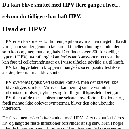
Du kan blive smittet med HPV flere gange i livet...
selvom du tidligere har haft HPV.
Hvad er HPV?
HPV er en forkortelse for human papillomavirus – en meget udbredt
virus, som smitter gennem tæt kontakt mellem hud og slimhinder
som kønsorganer, mund og hals. Der findes over 200 forskellige
typer af HPV, hvoraf nogle kan forårsage kønsvorter, mens andre
kan føre til celleforandringer og i visse tilfælde udvikle sig til kræft.
HPV kan ligge latent i kroppen i mange år, så en positiv test ikke
afsløre, hvornår man blev smittet.
HPV overføres typisk ved seksuel kontakt, men det kræver ikke
nødvendigvis samleje. Virussen kan nemlig smitte via intim
hudkontakt, oralsex, dybe kys og fra fingre til kønsdele. Det gør
HPV til en af de mest smitsomme seksuelt overførte infektioner, og
fordi mange ikke oplever symptomer, bliver den ofte ubevidst
videreført.
De fleste mennesker bliver smittet med HPV på et tidspunkt i deres
liv, og langt de fleste infektioner forsvinder af sig selv. Men i nogle
tilfælde bliver virussen i kroppen og kan give varige konsekvenser,