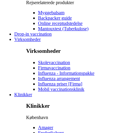
Rejserelaterede produkter
Myggebalsam
Backpacker guide
Online receptudstedelse
Mantouxtest (Tuberkulose)
Drop-in vaccination
Virksomheder
Virksomheder
Skolevaccination
Firmavaccination
Influenza - Informationspakke
Influenza arrangement
Influenza priser [Firma]
Mobil vaccinationsklinik
Klinikker
Klinikker
København
Amager
Frederiksberg