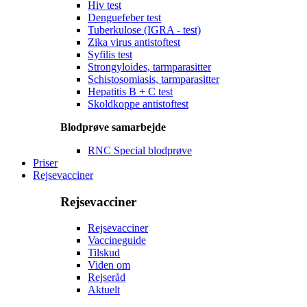
Hiv test
Denguefeber test
Tuberkulose (IGRA - test)
Zika virus antistoftest
Syfilis test
Strongyloides, tarmparasitter
Schistosomiasis, tarmparasitter
Hepatitis B + C test
Skoldkoppe antistoftest
Blodprøve samarbejde
RNC Special blodprøve
Priser
Rejsevacciner
Rejsevacciner
Rejsevacciner
Vaccineguide
Tilskud
Viden om
Rejseråd
Aktuelt