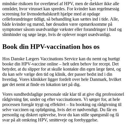
mindske risikoen for overførsel af HPV, men de dækker ikke alle
områder, hvor virusset kan spredes. For kvinder kan regelmæssig
screening for livmoderhalskræft hjælpe med at opdage
celleforandringer tidligt, så behandling kan sættes ind i tide. Alle,
både kvinder og mænd, bør desuden være opmærksomme på
symptomer såsom usædvanlige vækster eller forandringer i hud og
slimhinder og søge læge, hvis de oplever noget usædvanligt.
Book din HPV-vaccination hos os
Hos Danske Lægers Vaccinations Service kan du nemt og hurtigt
booke din HPV-vaccine online – helt uden behov for recept. Det
betyder, at du slipper for at skulle kontakte din egen læge først, og
du kan selv vælge den tid og klinik, der passer bedst ind i din
hverdag. Vores klinikker ligger fordelt over hele Danmark, hvilket
gør det nemt at finde en lokation tæt på dig.
Vores sundhedsfaglige personale står klar til at give dig professionel
rådgivning før, under og efter vaccinationen. Vi sørger for, at hele
processen foregår trygt og effektivt – fra booking og rådgivning til
selve vaccinen og opfølgning, hvis det er nødvendigt. Du får en
personlig og diskret oplevelse, hvor du kan stille spørgsmål og få
svar på alt omkring HPV, smitteveje og forebyggelse.