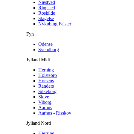
Næstved
Ringsted
Roskilde
Slagelse
Nykøbing Falster
Fyn
Odense
Svendborg
Jylland Midt
Herning
Holstebro
Horsens
Randers
Silkeborg
Skive
Viborg
Aarhus
Aarhus - Risskov
Jylland Nord
Hjørring