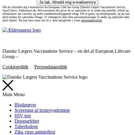
Ja tak, tilmeld mig e-mailservice
Når du tilmelder dig e-mailservice fra European LifeCare Group (Danske Lægers Vaccinations Service,
SpotClinics, Sikkerrejse.dk, Blivvaccineret.dk) giver du os samtykke til at sende dig nyheder, tilbud og
information om vacciner og andre sundhedsforebyggende tiltag. Det er gratis og uforpligtende, og du kan
altid trække dit samtykke tilbage. Vi videregiver ikke dine personoplysninger til andre og opbevarer dem
altid sikkert. Du kan læse mere om bl.a. dine rettigheder i vores
persondatapolitik
.
Danske Lægers Vaccinations Service – en del af European Lifecare
Group –
Cookiepolitik
Persondatapolitik
Main Menu
Blodprøver
Screening af tropesygdomme
HIV test
Denguefeber
Tuberkulose
Zika virus antistoftest