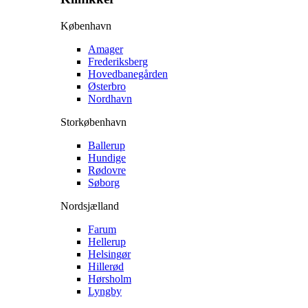
København
Amager
Frederiksberg
Hovedbanegården
Østerbro
Nordhavn
Storkøbenhavn
Ballerup
Hundige
Rødovre
Søborg
Nordsjælland
Farum
Hellerup
Helsingør
Hillerød
Hørsholm
Lyngby