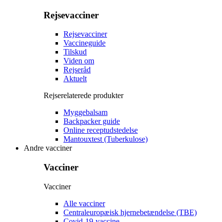
Rejsevacciner
Rejsevacciner
Vaccineguide
Tilskud
Viden om
Rejseråd
Aktuelt
Rejserelaterede produkter
Myggebalsam
Backpacker guide
Online receptudstedelse
Mantouxtest (Tuberkulose)
Andre vacciner
Vacciner
Vacciner
Alle vacciner
Centraleuropæisk hjernebetændelse (TBE)
Covid-19-vaccine