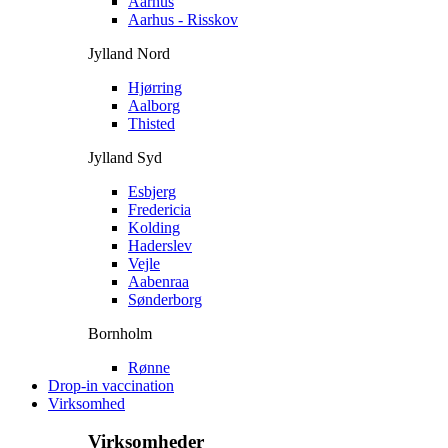
Aarhus
Aarhus - Risskov
Jylland Nord
Hjørring
Aalborg
Thisted
Jylland Syd
Esbjerg
Fredericia
Kolding
Haderslev
Vejle
Aabenraa
Sønderborg
Bornholm
Rønne
Drop-in vaccination
Virksomhed
Virksomheder