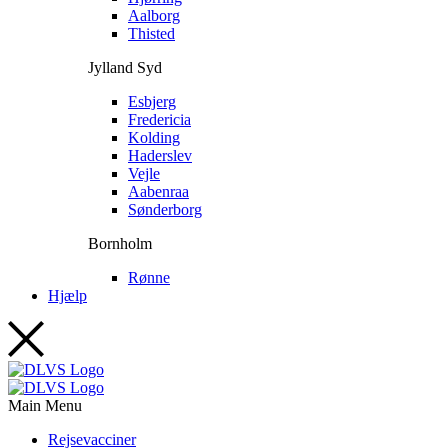
Aalborg
Thisted
Jylland Syd
Esbjerg
Fredericia
Kolding
Haderslev
Vejle
Aabenraa
Sønderborg
Bornholm
Rønne
Hjælp
Main Menu
Rejsevacciner