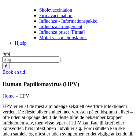
Skolevaccination
Firmavaccination
Influenza - Informationspakke
Influenza arrangement
Influenza priser [Firma]
Mobil vaccinationsklinik
Hjælp
Søg
Book en tid
Human Papillomavirus (HPV)
Home
»
HPV
HPV er en af de mest almindelige seksuelt overførte infektioner i
verden. De fleste bliver smittet med virussen på et tidspunkt i livet –
ofte uden at opdage det. I de fleste tilfælde bekæmper kroppen
infektionen selv, men visse typer af HPV kan føre til kræft eller
kønsvorter, hvis infektionen udvikler sig. Fordi smitten kan ske
uden samleje og oftest er uden symptomer, er det vigtigt at kende til,