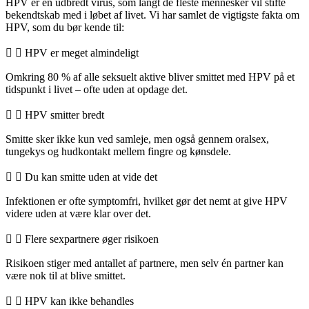
HPV er en udbredt virus, som langt de fleste mennesker vil stifte
bekendtskab med i løbet af livet. Vi har samlet de vigtigste fakta om
HPV, som du bør kende til:
HPV er meget almindeligt
Omkring 80 % af alle seksuelt aktive bliver smittet med HPV på et
tidspunkt i livet – ofte uden at opdage det.
HPV smitter bredt
Smitte sker ikke kun ved samleje, men også gennem oralsex,
tungekys og hudkontakt mellem fingre og kønsdele.
Du kan smitte uden at vide det
Infektionen er ofte symptomfri, hvilket gør det nemt at give HPV
videre uden at være klar over det.
Flere sexpartnere øger risikoen
Risikoen stiger med antallet af partnere, men selv én partner kan
være nok til at blive smittet.
HPV kan ikke behandles