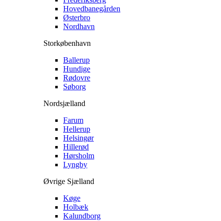
Hovedbanegården
Østerbro
Nordhavn
Storkøbenhavn
Ballerup
Hundige
Rødovre
Søborg
Nordsjælland
Farum
Hellerup
Helsingør
Hillerød
Hørsholm
Lyngby
Øvrige Sjælland
Køge
Holbæk
Kalundborg