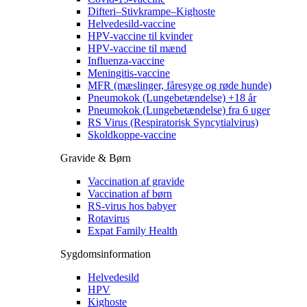
Difteri–Stivkrampe–Kighoste
Helvedesild-vaccine
HPV-vaccine til kvinder
HPV-vaccine til mænd
Influenza-vaccine
Meningitis-vaccine
MFR (mæslinger, fåresyge og røde hunde)
Pneumokok (Lungebetændelse) +18 år
Pneumokok (Lungebetændelse) fra 6 uger
RS Virus (Respiratorisk Syncytialvirus)
Skoldkoppe-vaccine
Gravide & Børn
Vaccination af gravide
Vaccination af børn
RS-virus hos babyer
Rotavirus
Expat Family Health
Sygdomsinformation
Helvedesild
HPV
Kighoste