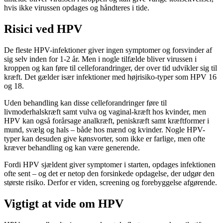
hvis ikke virussen opdages og håndteres i tide.
Risici ved HPV
De fleste HPV-infektioner giver ingen symptomer og forsvinder af
sig selv inden for 1-2 år. Men i nogle tilfælde bliver virussen i
kroppen og kan føre til celleforandringer, der over tid udvikler sig til
kræft. Det gælder især infektioner med højrisiko-typer som HPV 16
og 18.
Uden behandling kan disse celleforandringer føre til
livmoderhalskræft samt vulva og vaginal-kræft hos kvinder, men
HPV kan også forårsage analkræft, peniskræft samt kræftformer i
mund, svælg og hals – både hos mænd og kvinder. Nogle HPV-
typer kan desuden give kønsvorter, som ikke er farlige, men ofte
kræver behandling og kan være generende.
Fordi HPV sjældent giver symptomer i starten, opdages infektionen
ofte sent – og det er netop den forsinkede opdagelse, der udgør den
største risiko. Derfor er viden, screening og forebyggelse afgørende.
Vigtigt at vide om HPV