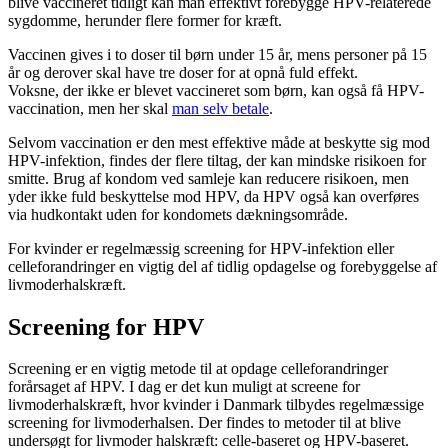
blive vaccineret tidligt kan man effektivt forebygge HPV-relaterede
sygdomme, herunder flere former for kræft.
Vaccinen gives i to doser til børn under 15 år, mens personer på 15
år og derover skal have tre doser for at opnå fuld effekt.
Voksne, der ikke er blevet vaccineret som børn, kan også få HPV-
vaccination, men her skal
man selv betale
.
Selvom vaccination er den mest effektive måde at beskytte sig mod
HPV-infektion, findes der flere tiltag, der kan mindske risikoen for
smitte. Brug af kondom ved samleje kan reducere risikoen, men
yder ikke fuld beskyttelse mod HPV, da HPV også kan overføres
via hudkontakt uden for kondomets dækningsområde.
For kvinder er regelmæssig screening for HPV-infektion eller
celleforandringer en vigtig del af tidlig opdagelse og forebyggelse af
livmoderhalskræft.
Screening for HPV
Screening er en vigtig metode til at opdage celleforandringer
forårsaget af HPV. I dag er det kun muligt at screene for
livmoderhalskræft, hvor kvinder i Danmark tilbydes regelmæssige
screening for livmoderhalsen. Der findes to metoder til at blive
undersøgt for livmoder halskræft: celle-baseret og HPV-baseret.