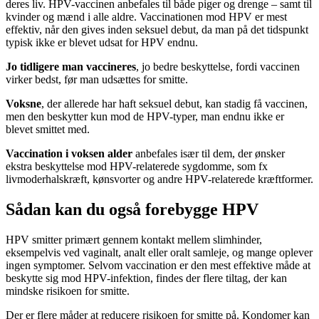
deres liv.
HPV-vaccinen anbefales til både piger og drenge – samt til
kvinder og mænd i alle aldre. Vaccinationen mod HPV er mest
effektiv, når den gives inden seksuel debut, da man på det tidspunkt
typisk ikke er blevet udsat for HPV endnu.
Jo tidligere man vaccineres
, jo bedre beskyttelse, fordi vaccinen
virker bedst, før man udsættes for smitte.
Voksne
, der allerede har haft seksuel debut, kan stadig få vaccinen,
men den beskytter kun mod de HPV-typer, man endnu ikke er
blevet smittet med.
Vaccination i voksen alder
anbefales især til dem, der ønsker
ekstra beskyttelse mod HPV-relaterede sygdomme, som fx
livmoderhalskræft, kønsvorter og andre HPV-relaterede kræftformer.
Sådan kan du også forebygge HPV
HPV smitter primært gennem kontakt mellem slimhinder,
eksempelvis ved vaginalt, analt eller oralt samleje, og mange oplever
ingen symptomer. Selvom vaccination er den mest effektive måde at
beskytte sig mod HPV-infektion, findes der flere tiltag, der kan
mindske risikoen for smitte.
Der er flere måder at reducere risikoen for smitte på. Kondomer kan