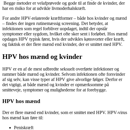
Begge metoder er velafprøvede og gode til at finde de kvinder, der
har en risiko for at udvikle livmoderhalskræft.
For andre HPV-relaterede kræftformer – både hos kvinder og mænd
– findes der ingen rutinemæssig screening. Det betyder, at
infektionen som regel forbliver uopdaget, indtil der opstår
symptomer eller sygdom, hvilket ofte sker sent i forløbet. Hos mænd
opdages HPV typisk først, hvis der udvikles kønsvorter eller kræft,
og faktisk er der flere mænd end kvinder, der er smittet med HPV.
HPV hos mænd og kvinder
HPV er en af de mest udbredte seksuelt overførte infektioner og
rammer både mænd og kvinder. Selvom infektionen ofte forsvinder
af sig selv, kan visse typer af HPV give alvorlige følger. Derfor er
det vigtigt, at både mænd og kvinder er opmærksomme på
smitteveje, symptomer og mulighederne for at forebygge.
HPV hos mænd
Der er flere mænd end kvinder, som er smittet med HPV. HPV-virus
hos mænd kan føre til:
Peniskræft