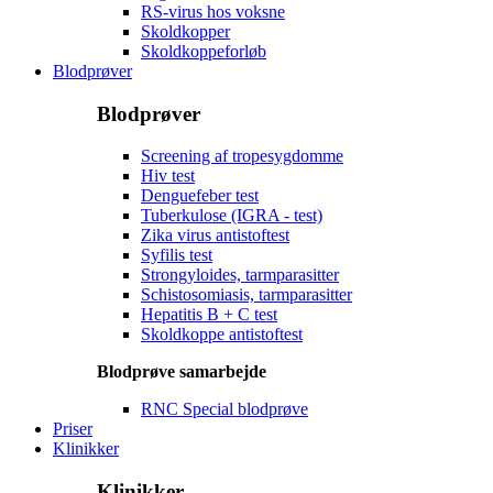
RS-virus hos voksne
Skoldkopper
Skoldkoppeforløb
Blodprøver
Blodprøver
Screening af tropesygdomme
Hiv test
Denguefeber test
Tuberkulose (IGRA - test)
Zika virus antistoftest
Syfilis test
Strongyloides, tarmparasitter
Schistosomiasis, tarmparasitter
Hepatitis B + C test
Skoldkoppe antistoftest
Blodprøve samarbejde
RNC Special blodprøve
Priser
Klinikker
Klinikker