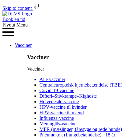
Skip to content
Book en tid
Flyout Menu
Vacciner
Vacciner
Vacciner
Alle vacciner
Centraleuropæisk hjernebetændelse (TBE)
Covid-19-vaccine
Difteri–Stivkrampe–Kighoste
Helvedesild-vaccine
HPV-vaccine til kvinder
HPV-vaccine til mænd
Influenza-vaccine
Meningitis-vaccine
MFR (mæslinger, fåresyge og røde hunde)
Pneumokok (Lungebetændelse) +18 år