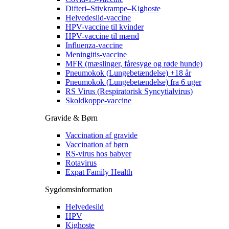
Difteri–Stivkrampe–Kighoste
Helvedesild-vaccine
HPV-vaccine til kvinder
HPV-vaccine til mænd
Influenza-vaccine
Meningitis-vaccine
MFR (mæslinger, fåresyge og røde hunde)
Pneumokok (Lungebetændelse) +18 år
Pneumokok (Lungebetændelse) fra 6 uger
RS Virus (Respiratorisk Syncytialvirus)
Skoldkoppe-vaccine
Gravide & Børn
Vaccination af gravide
Vaccination af børn
RS-virus hos babyer
Rotavirus
Expat Family Health
Sygdomsinformation
Helvedesild
HPV
Kighoste