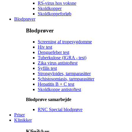
RS-virus hos voksne
Skoldkopper
Skoldkoppeforløb
Blodprøver
Blodprøver
Screening af tropesygdomme
Hiv test
Denguefeber test
Tuberkulose (IGRA - test)
Zika virus antistoftest
Syfilis test
Strongyloides, tarmparasitter
Schistosomiasis, tarmparasitter
Hepatitis B + C test
Skoldkoppe antistoftest
Blodprøve samarbejde
RNC Special blodprøve
Priser
Klinikker
Klinikker