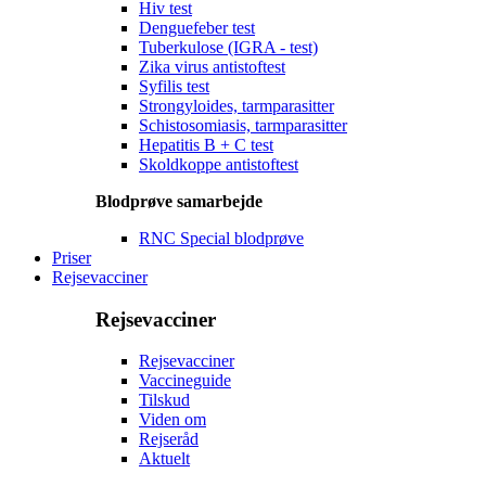
Hiv test
Denguefeber test
Tuberkulose (IGRA - test)
Zika virus antistoftest
Syfilis test
Strongyloides, tarmparasitter
Schistosomiasis, tarmparasitter
Hepatitis B + C test
Skoldkoppe antistoftest
Blodprøve samarbejde
RNC Special blodprøve
Priser
Rejsevacciner
Rejsevacciner
Rejsevacciner
Vaccineguide
Tilskud
Viden om
Rejseråd
Aktuelt