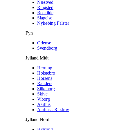
Næstved
Ringsted
Roskilde
Slagelse
Nykøbing Falster
Fyn
Odense
Svendborg
Jylland Midt
Herning
Holstebro
Horsens
Randers
Silkeborg
Skive
Viborg
Aarhus
Aarhus - Risskov
Jylland Nord
Hjørring