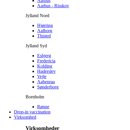
Aarhus
Aarhus - Risskov
Jylland Nord
Hjørring
Aalborg
Thisted
Jylland Syd
Esbjerg
Fredericia
Kolding
Haderslev
Vejle
Aabenraa
Sønderborg
Bornholm
Rønne
Drop-in vaccination
Virksomhed
Virksomheder