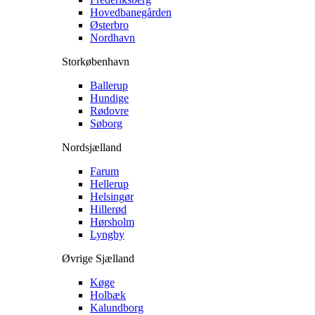
Hovedbanegården
Østerbro
Nordhavn
Storkøbenhavn
Ballerup
Hundige
Rødovre
Søborg
Nordsjælland
Farum
Hellerup
Helsingør
Hillerød
Hørsholm
Lyngby
Øvrige Sjælland
Køge
Holbæk
Kalundborg