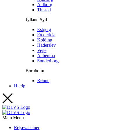
Aalborg
Thisted
Jylland Syd
Esbjerg
Fredericia
Kolding
Haderslev
Vejle
Aabenraa
Sønderborg
Bornholm
Rønne
Hjælp
Main Menu
Rejsevacciner