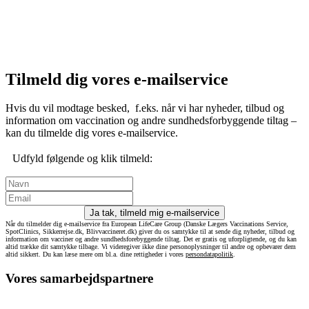
Tilmeld dig vores e-mailservice
Hvis du vil modtage besked, f.eks. når vi har nyheder, tilbud og
information om vaccination og andre sundhedsforbyggende tiltag –
kan du tilmelde dig vores e-mailservice.
Udfyld følgende og klik tilmeld:
Ja tak, tilmeld mig e-mailservice
Når du tilmelder dig e-mailservice fra European LifeCare Group (Danske Lægers Vaccinations Service,
SpotClinics, Sikkerrejse.dk, Blivvaccineret.dk) giver du os samtykke til at sende dig nyheder, tilbud og
information om vacciner og andre sundhedsforebyggende tiltag. Det er gratis og uforpligtende, og du kan
altid trække dit samtykke tilbage. Vi videregiver ikke dine personoplysninger til andre og opbevarer dem
altid sikkert. Du kan læse mere om bl.a. dine rettigheder i vores
persondatapolitik
.
Vores samarbejdspartnere