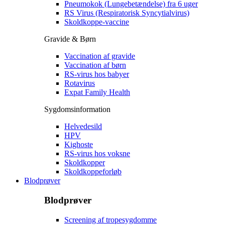
Pneumokok (Lungebetændelse) fra 6 uger
RS Virus (Respiratorisk Syncytialvirus)
Skoldkoppe-vaccine
Gravide & Børn
Vaccination af gravide
Vaccination af børn
RS-virus hos babyer
Rotavirus
Expat Family Health
Sygdomsinformation
Helvedesild
HPV
Kighoste
RS-virus hos voksne
Skoldkopper
Skoldkoppeforløb
Blodprøver
Blodprøver
Screening af tropesygdomme