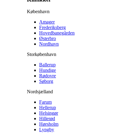
København
Amager
Frederiksberg
Hovedbanegården
Østerbro
Nordhavn
Storkøbenhavn
Ballerup
Hundige
Rødovre
Søborg
Nordsjælland
Farum
Hellerup
Helsingør
Hillerød
Hørsholm
Lyngby