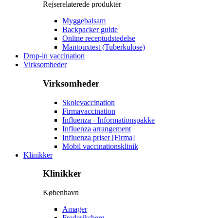
Rejserelaterede produkter
Myggebalsam
Backpacker guide
Online receptudstedelse
Mantouxtest (Tuberkulose)
Drop-in vaccination
Virksomheder
Virksomheder
Skolevaccination
Firmavaccination
Influenza - Informationspakke
Influenza arrangement
Influenza priser [Firma]
Mobil vaccinationsklinik
Klinikker
Klinikker
København
Amager
Frederiksberg