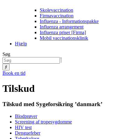
Skolevaccination
Firmavaccination
Influenza - Informationspakke
Influenza arrangement
Influenza priser [Firma]
Mobil vaccinationsklinik
Hjælp
Søg
Book en tid
Tilskud
Tilskud med Sygeforsikring ’danmark’
Blodprøver
Screening af tropesygdomme
HIV test
Denguefeber
Tuberkulose