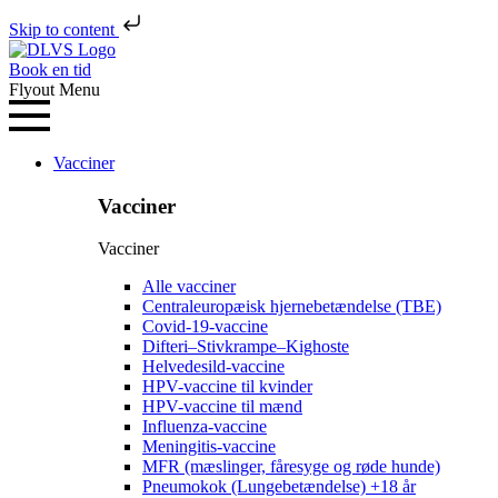
Skip to content
Book en tid
Flyout Menu
Vacciner
Vacciner
Vacciner
Alle vacciner
Centraleuropæisk hjernebetændelse (TBE)
Covid-19-vaccine
Difteri–Stivkrampe–Kighoste
Helvedesild-vaccine
HPV-vaccine til kvinder
HPV-vaccine til mænd
Influenza-vaccine
Meningitis-vaccine
MFR (mæslinger, fåresyge og røde hunde)
Pneumokok (Lungebetændelse) +18 år