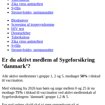
Zika virus antistoftest
Syfilis
Strongyloides, tarmparasitter
Blodprøver
Screening af tropesygdomme
HIV test
Denguefeber
Tuberkulose
Zika virus antistoftest
Syfilis
Strongyloides, tarmparasitter
Er du aktivt medlem af Sygeforsikring
’danmark’?
Alle aktive medlemmer i gruppe 1, 2 og 5, modtager
50%
i tilskud
til vaccination.
Med virkning fra 2026 kan børn og unge mellem 0 og 25 år nu
modtage
75%
i tilskud til vaccination ved aktivt medlemskab af
Sygeforsikringens ’danmark’ gruppe 1,2 & 5.
For god ordens skyld skal vi gøre opmærksom på at