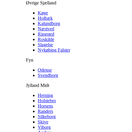
Øvrige Sjælland
Køge
Holbæk
Kalundborg
Næstved
Ringsted
Roskilde
Slagelse
Nykøbing Falster
Fyn
Odense
Svendborg
Jylland Midt
Herning
Holstebro
Horsens
Randers
Silkeborg
Skive
Viborg