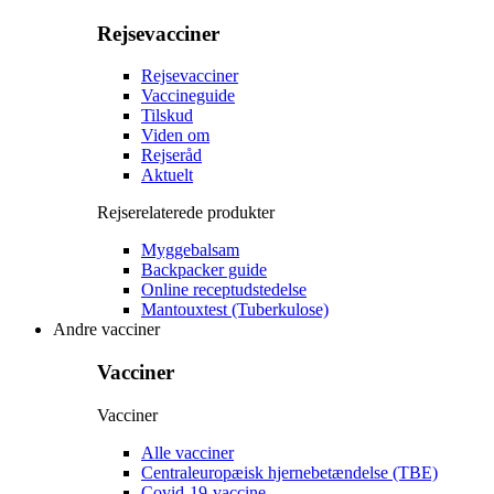
Rejsevacciner
Rejsevacciner
Vaccineguide
Tilskud
Viden om
Rejseråd
Aktuelt
Rejserelaterede produkter
Myggebalsam
Backpacker guide
Online receptudstedelse
Mantouxtest (Tuberkulose)
Andre vacciner
Vacciner
Vacciner
Alle vacciner
Centraleuropæisk hjernebetændelse (TBE)
Covid-19-vaccine