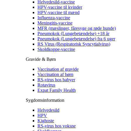
Helvedesild-vaccine
HPV-vaccine til kvinder
HPV-vaccine til mænd
Influenza-vaccine
Meningitis-vaccine
MFR (mæslinger, fåresyge og røde hunde)
Pneumokok (Lungebetændelse) +18 år
Pneumokok (Lungebetændelse) fra 6 uger
RS Virus (Respiratorisk Syncytialvirus)
Skoldkoppe-vaccine
Gravide & Børn
Vaccination af gravide
Vaccination af børn
RS-virus hos babyer
Rotavirus
Expat Family Health
Sygdomsinformation
Helvedesild
HPV
Kighoste
RS-virus hos voksne