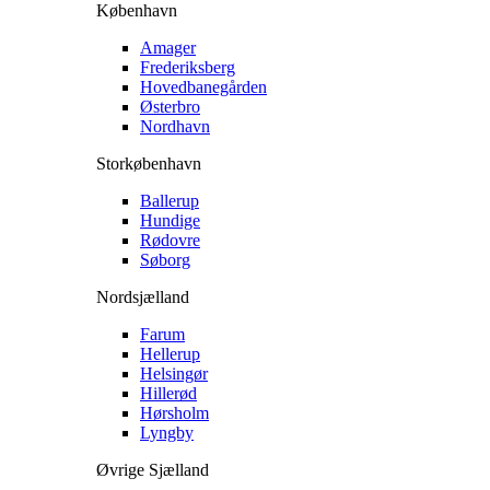
København
Amager
Frederiksberg
Hovedbanegården
Østerbro
Nordhavn
Storkøbenhavn
Ballerup
Hundige
Rødovre
Søborg
Nordsjælland
Farum
Hellerup
Helsingør
Hillerød
Hørsholm
Lyngby
Øvrige Sjælland