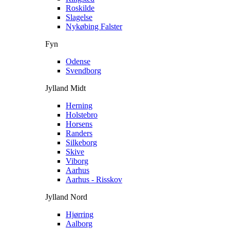
Roskilde
Slagelse
Nykøbing Falster
Fyn
Odense
Svendborg
Jylland Midt
Herning
Holstebro
Horsens
Randers
Silkeborg
Skive
Viborg
Aarhus
Aarhus - Risskov
Jylland Nord
Hjørring
Aalborg