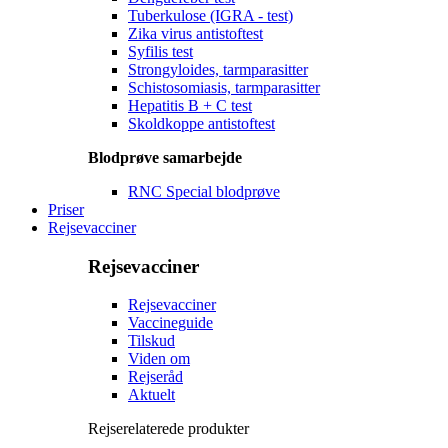
Tuberkulose (IGRA - test)
Zika virus antistoftest
Syfilis test
Strongyloides, tarmparasitter
Schistosomiasis, tarmparasitter
Hepatitis B + C test
Skoldkoppe antistoftest
Blodprøve samarbejde
RNC Special blodprøve
Priser
Rejsevacciner
Rejsevacciner
Rejsevacciner
Vaccineguide
Tilskud
Viden om
Rejseråd
Aktuelt
Rejserelaterede produkter