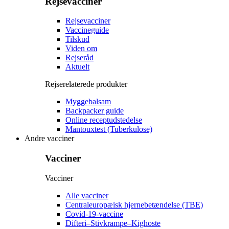
Rejsevacciner
Rejsevacciner
Vaccineguide
Tilskud
Viden om
Rejseråd
Aktuelt
Rejserelaterede produkter
Myggebalsam
Backpacker guide
Online receptudstedelse
Mantouxtest (Tuberkulose)
Andre vacciner
Vacciner
Vacciner
Alle vacciner
Centraleuropæisk hjernebetændelse (TBE)
Covid-19-vaccine
Difteri–Stivkrampe–Kighoste