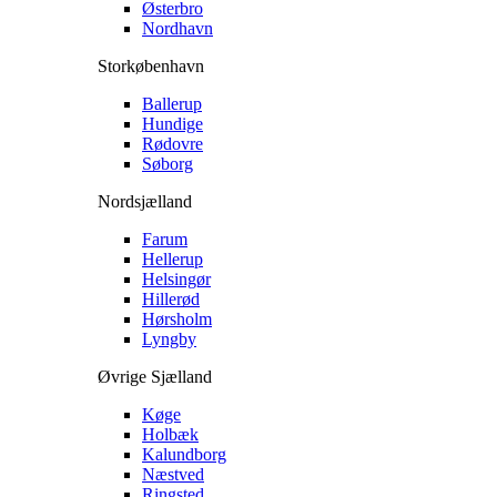
Østerbro
Nordhavn
Storkøbenhavn
Ballerup
Hundige
Rødovre
Søborg
Nordsjælland
Farum
Hellerup
Helsingør
Hillerød
Hørsholm
Lyngby
Øvrige Sjælland
Køge
Holbæk
Kalundborg
Næstved
Ringsted