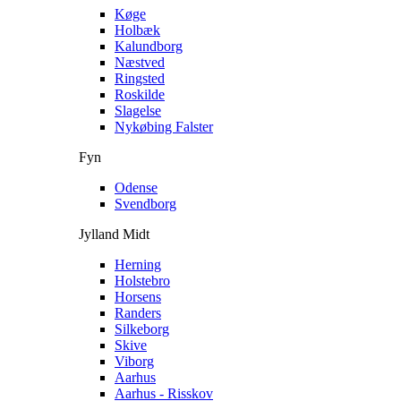
Køge
Holbæk
Kalundborg
Næstved
Ringsted
Roskilde
Slagelse
Nykøbing Falster
Fyn
Odense
Svendborg
Jylland Midt
Herning
Holstebro
Horsens
Randers
Silkeborg
Skive
Viborg
Aarhus
Aarhus - Risskov