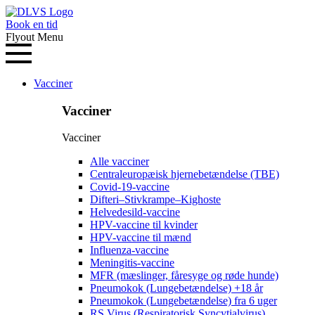
Book en tid
Flyout Menu
Vacciner
Vacciner
Vacciner
Alle vacciner
Centraleuropæisk hjernebetændelse (TBE)
Covid-19-vaccine
Difteri–Stivkrampe–Kighoste
Helvedesild-vaccine
HPV-vaccine til kvinder
HPV-vaccine til mænd
Influenza-vaccine
Meningitis-vaccine
MFR (mæslinger, fåresyge og røde hunde)
Pneumokok (Lungebetændelse) +18 år
Pneumokok (Lungebetændelse) fra 6 uger
RS Virus (Respiratorisk Syncytialvirus)