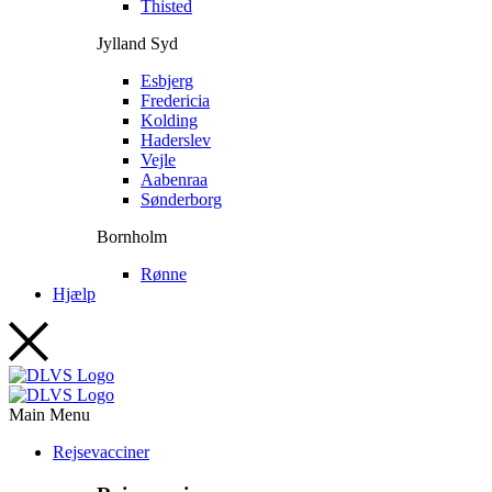
Thisted
Jylland Syd
Esbjerg
Fredericia
Kolding
Haderslev
Vejle
Aabenraa
Sønderborg
Bornholm
Rønne
Hjælp
Main Menu
Rejsevacciner