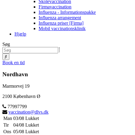
Skolevaccination
Firmavaccination
Influenza - Informationspakke
Influenza arrangement
Influenza priser [Firma]
Mobil vaccinationsklinik
Hjælp
Søg
Book en tid
Nordhavn
Marmorvej 19
2100 København Ø
77997799
vaccination@dlvs.dk
Man
03/08
Lukket
Tir
04/08
Lukket
Ons
05/08
Lukket