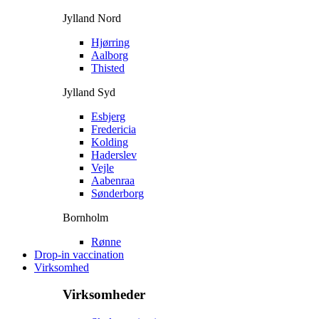
Jylland Nord
Hjørring
Aalborg
Thisted
Jylland Syd
Esbjerg
Fredericia
Kolding
Haderslev
Vejle
Aabenraa
Sønderborg
Bornholm
Rønne
Drop-in vaccination
Virksomhed
Virksomheder