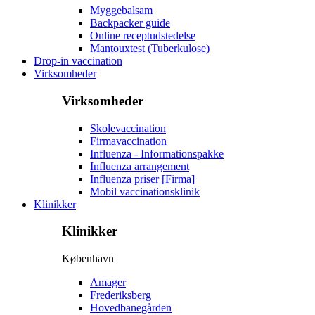
Myggebalsam
Backpacker guide
Online receptudstedelse
Mantouxtest (Tuberkulose)
Drop-in vaccination
Virksomheder
Virksomheder
Skolevaccination
Firmavaccination
Influenza - Informationspakke
Influenza arrangement
Influenza priser [Firma]
Mobil vaccinationsklinik
Klinikker
Klinikker
København
Amager
Frederiksberg
Hovedbanegården