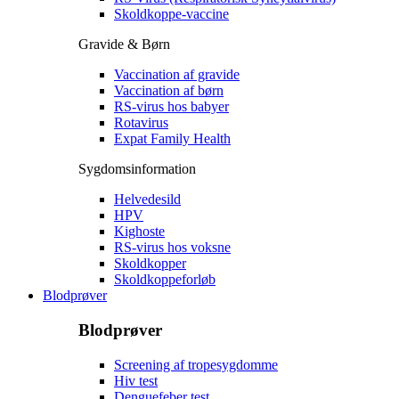
Skoldkoppe-vaccine
Gravide & Børn
Vaccination af gravide
Vaccination af børn
RS-virus hos babyer
Rotavirus
Expat Family Health
Sygdomsinformation
Helvedesild
HPV
Kighoste
RS-virus hos voksne
Skoldkopper
Skoldkoppeforløb
Blodprøver
Blodprøver
Screening af tropesygdomme
Hiv test
Denguefeber test