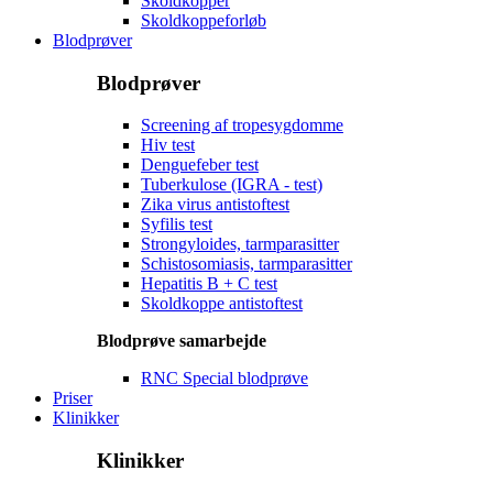
Skoldkopper
Skoldkoppeforløb
Blodprøver
Blodprøver
Screening af tropesygdomme
Hiv test
Denguefeber test
Tuberkulose (IGRA - test)
Zika virus antistoftest
Syfilis test
Strongyloides, tarmparasitter
Schistosomiasis, tarmparasitter
Hepatitis B + C test
Skoldkoppe antistoftest
Blodprøve samarbejde
RNC Special blodprøve
Priser
Klinikker
Klinikker