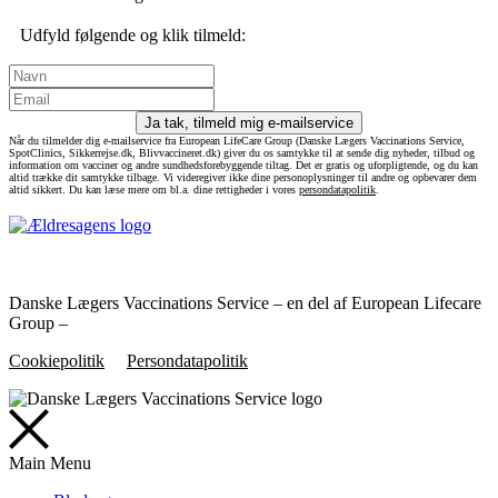
Udfyld følgende og klik tilmeld:
Ja tak, tilmeld mig e-mailservice
Når du tilmelder dig e-mailservice fra European LifeCare Group (Danske Lægers Vaccinations Service,
SpotClinics, Sikkerrejse.dk, Blivvaccineret.dk) giver du os samtykke til at sende dig nyheder, tilbud og
information om vacciner og andre sundhedsforebyggende tiltag. Det er gratis og uforpligtende, og du kan
altid trække dit samtykke tilbage. Vi videregiver ikke dine personoplysninger til andre og opbevarer dem
altid sikkert. Du kan læse mere om bl.a. dine rettigheder i vores
persondatapolitik
.
Danske Lægers Vaccinations Service – en del af European Lifecare
Group –
Cookiepolitik
Persondatapolitik
Main Menu