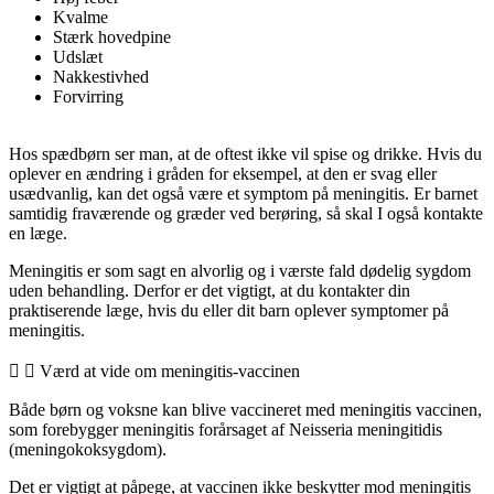
Kvalme
Stærk hovedpine
Udslæt
Nakkestivhed
Forvirring
Hos spædbørn ser man, at de oftest ikke vil spise og drikke. Hvis du
oplever en ændring i gråden for eksempel, at den er svag eller
usædvanlig, kan det også være et symptom på meningitis. Er barnet
samtidig fraværende og græder ved berøring, så skal I også kontakte
en læge.
Meningitis er som sagt en alvorlig og i værste fald dødelig sygdom
uden behandling. Derfor er det vigtigt, at du kontakter din
praktiserende læge, hvis du eller dit barn oplever symptomer på
meningitis.
Værd at vide om meningitis-vaccinen
Både børn og voksne kan blive vaccineret med meningitis vaccinen,
som forebygger meningitis forårsaget af Neisseria meningitidis
(meningokoksygdom).
Det er vigtigt at påpege, at vaccinen ikke beskytter mod meningitis