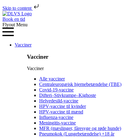
Skip to content
Book en tid
Flyout Menu
Vacciner
Vacciner
Vacciner
Alle vacciner
Centraleuropæisk hjernebetændelse (TBE)
Covid-19-vaccine
Difteri–Stivkrampe–Kighoste
Helvedesild-vaccine
HPV-vaccine til kvinder
HPV-vaccine til mænd
Influenza-vaccine
Meningitis-vaccine
MFR (mæslinger, fåresyge og røde hunde)
Pneumokok (Lungebetændelse) +18 år