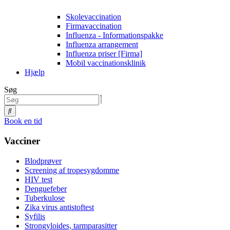
Skolevaccination
Firmavaccination
Influenza - Informationspakke
Influenza arrangement
Influenza priser [Firma]
Mobil vaccinationsklinik
Hjælp
Søg
Book en tid
Vacciner
Blodprøver
Screening af tropesygdomme
HIV test
Denguefeber
Tuberkulose
Zika virus antistoftest
Syfilis
Strongyloides, tarmparasitter