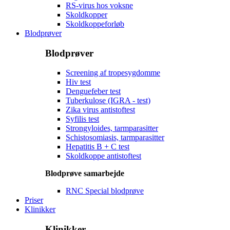
RS-virus hos voksne
Skoldkopper
Skoldkoppeforløb
Blodprøver
Blodprøver
Screening af tropesygdomme
Hiv test
Denguefeber test
Tuberkulose (IGRA - test)
Zika virus antistoftest
Syfilis test
Strongyloides, tarmparasitter
Schistosomiasis, tarmparasitter
Hepatitis B + C test
Skoldkoppe antistoftest
Blodprøve samarbejde
RNC Special blodprøve
Priser
Klinikker
Klinikker