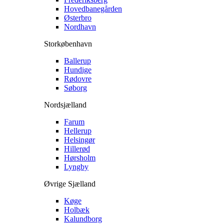
Hovedbanegården
Østerbro
Nordhavn
Storkøbenhavn
Ballerup
Hundige
Rødovre
Søborg
Nordsjælland
Farum
Hellerup
Helsingør
Hillerød
Hørsholm
Lyngby
Øvrige Sjælland
Køge
Holbæk
Kalundborg