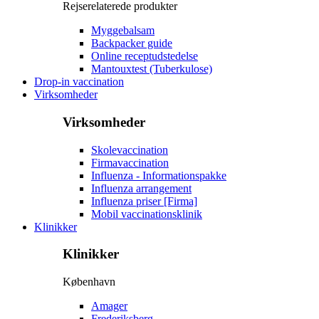
Rejserelaterede produkter
Myggebalsam
Backpacker guide
Online receptudstedelse
Mantouxtest (Tuberkulose)
Drop-in vaccination
Virksomheder
Virksomheder
Skolevaccination
Firmavaccination
Influenza - Informationspakke
Influenza arrangement
Influenza priser [Firma]
Mobil vaccinationsklinik
Klinikker
Klinikker
København
Amager
Frederiksberg