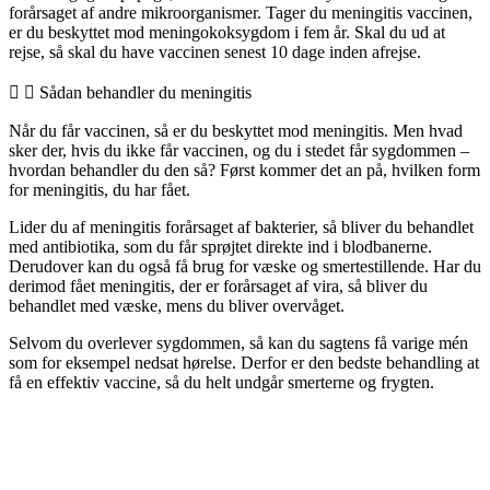
forårsaget af andre mikroorganismer. Tager du meningitis vaccinen,
er du beskyttet mod meningokoksygdom i fem år. Skal du ud at
rejse, så skal du have vaccinen senest 10 dage inden afrejse.
Sådan behandler du meningitis
Når du får vaccinen, så er du beskyttet mod meningitis. Men hvad
sker der, hvis du ikke får vaccinen, og du i stedet får sygdommen –
hvordan behandler du den så? Først kommer det an på, hvilken form
for meningitis, du har fået.
Lider du af meningitis forårsaget af bakterier, så bliver du behandlet
med antibiotika, som du får sprøjtet direkte ind i blodbanerne.
Derudover kan du også få brug for væske og smertestillende. Har du
derimod fået meningitis, der er forårsaget af vira, så bliver du
behandlet med væske, mens du bliver overvåget.
Selvom du overlever sygdommen, så kan du sagtens få varige mén
som for eksempel nedsat hørelse. Derfor er den bedste behandling at
få en effektiv vaccine, så du helt undgår smerterne og frygten.