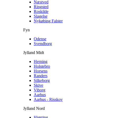
Næstved
Ringsted
Roskilde
Slagelse
Nykøbing Falster
Fyn
Odense
Svendborg
Jylland Midt
Herning
Holstebro
Horsens
Randers
Silkeborg
Skive
Viborg
Aarhus
Aarhus - Risskov
Jylland Nord
Hjørring