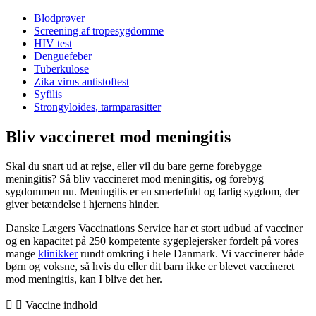
Blodprøver
Screening af tropesygdomme
HIV test
Denguefeber
Tuberkulose
Zika virus antistoftest
Syfilis
Strongyloides, tarmparasitter
Bliv vaccineret mod meningitis
Skal du snart ud at rejse, eller vil du bare gerne forebygge
meningitis? Så bliv vaccineret mod meningitis, og forebyg
sygdommen nu. Meningitis er en smertefuld og farlig sygdom, der
giver betændelse i hjernens hinder.
Danske Lægers Vaccinations Service har et stort udbud af vacciner
og en kapacitet på 250 kompetente sygeplejersker fordelt på vores
mange
klinikker
rundt omkring i hele Danmark. Vi vaccinerer både
børn og voksne, så hvis du eller dit barn ikke er blevet vaccineret
mod meningitis, kan I blive det her.
Vaccine indhold