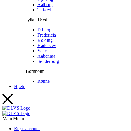
Aalborg
Thisted
Jylland Syd
Esbjerg
Fredericia
Kolding
Haderslev
Vejle
Aabenraa
Sønderborg
Bornholm
Rønne
Hjælp
Main Menu
Rejsevacciner