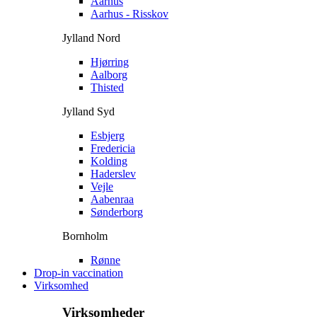
Aarhus
Aarhus - Risskov
Jylland Nord
Hjørring
Aalborg
Thisted
Jylland Syd
Esbjerg
Fredericia
Kolding
Haderslev
Vejle
Aabenraa
Sønderborg
Bornholm
Rønne
Drop-in vaccination
Virksomhed
Virksomheder