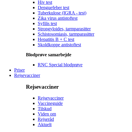
Hiv test
Denguefeber test
Tuberkulose (IGRA - test)
Zika virus antistoftest
Syfilis test
Strongyloides, tarmparasitter
Schistosomiasis, tarmparasitter
Hepatitis B + C test
Skoldkoppe antistoftest
Blodprøve samarbejde
RNC Special blodprøve
Priser
Rejsevacciner
Rejsevacciner
Rejsevacciner
Vaccineguide
Tilskud
Viden om
Rejseråd
Aktuelt