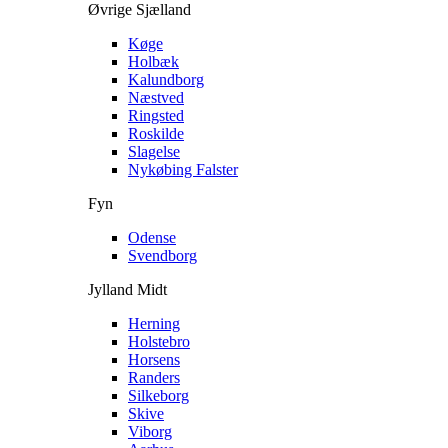
Øvrige Sjælland
Køge
Holbæk
Kalundborg
Næstved
Ringsted
Roskilde
Slagelse
Nykøbing Falster
Fyn
Odense
Svendborg
Jylland Midt
Herning
Holstebro
Horsens
Randers
Silkeborg
Skive
Viborg