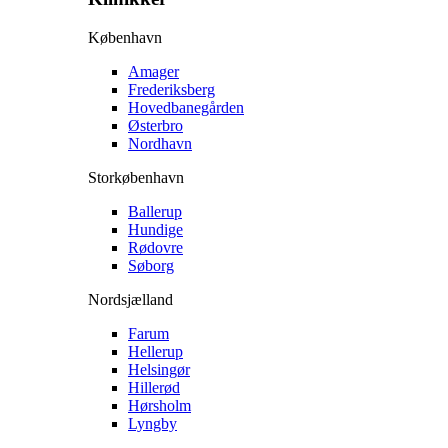
København
Amager
Frederiksberg
Hovedbanegården
Østerbro
Nordhavn
Storkøbenhavn
Ballerup
Hundige
Rødovre
Søborg
Nordsjælland
Farum
Hellerup
Helsingør
Hillerød
Hørsholm
Lyngby