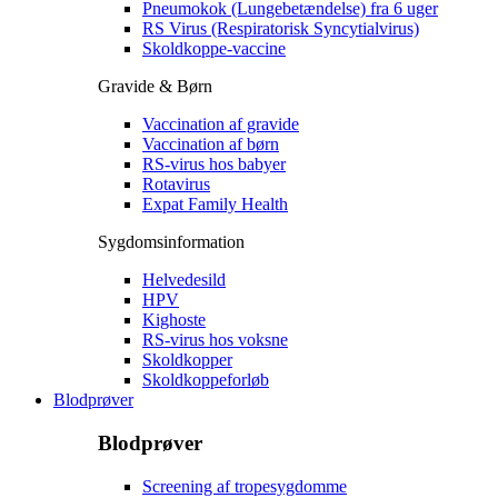
Pneumokok (Lungebetændelse) fra 6 uger
RS Virus (Respiratorisk Syncytialvirus)
Skoldkoppe-vaccine
Gravide & Børn
Vaccination af gravide
Vaccination af børn
RS-virus hos babyer
Rotavirus
Expat Family Health
Sygdomsinformation
Helvedesild
HPV
Kighoste
RS-virus hos voksne
Skoldkopper
Skoldkoppeforløb
Blodprøver
Blodprøver
Screening af tropesygdomme