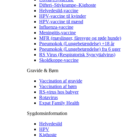
Difteri–Stivkrampe–Kighoste
Helvedesild-vaccine
HPV-vaccine til kvinder
HPV-vaccine til mænd
Influenza-vaccine
Meningitis-vaccine
MFR (mæslinger, fåresyge og røde hunde)
Pneumokok (Lungebetændelse) +18 år
Pneumokok (Lungebetændelse) fra 6 uger
RS Virus (Respiratorisk Syncytialvirus)
Skoldkoppe-vaccine
Gravide & Børn
Vaccination af gravide
Vaccination af børn
RS-virus hos babyer
Rotavirus
Expat Family Health
Sygdomsinformation
Helvedesild
HPV
Kighoste