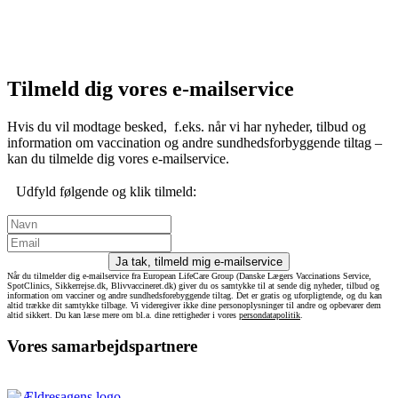
Tilmeld dig vores e-mailservice
Hvis du vil modtage besked, f.eks. når vi har nyheder, tilbud og
information om vaccination og andre sundhedsforbyggende tiltag –
kan du tilmelde dig vores e-mailservice.
Udfyld følgende og klik tilmeld:
Ja tak, tilmeld mig e-mailservice
Når du tilmelder dig e-mailservice fra European LifeCare Group (Danske Lægers Vaccinations Service,
SpotClinics, Sikkerrejse.dk, Blivvaccineret.dk) giver du os samtykke til at sende dig nyheder, tilbud og
information om vacciner og andre sundhedsforebyggende tiltag. Det er gratis og uforpligtende, og du kan
altid trække dit samtykke tilbage. Vi videregiver ikke dine personoplysninger til andre og opbevarer dem
altid sikkert. Du kan læse mere om bl.a. dine rettigheder i vores
persondatapolitik
.
Vores samarbejdspartnere