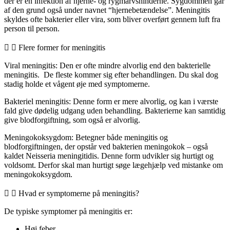
der er en infektion af hjerne- og rygmarvshinderne. Sygdommen går
af den grund også under navnet “hjernebetændelse”. Meningitis
skyldes ofte bakterier eller vira, som bliver overført gennem luft fra
person til person.
Flere former for meningitis
Viral meningitis: Den er ofte mindre alvorlig end den bakterielle
meningitis. De fleste kommer sig efter behandlingen. Du skal dog
stadig holde et vågent øje med symptomerne.
Bakteriel meningitis: Denne form er mere alvorlig, og kan i værste
fald give dødelig udgang uden behandling. Bakterierne kan samtidig
give blodforgiftning, som også er alvorlig.
Meningokoksygdom: Betegner både meningitis og
blodforgiftningen, der opstår ved bakterien meningokok – også
kaldet Neisseria meningitidis. Denne form udvikler sig hurtigt og
voldsomt. Derfor skal man hurtigt søge lægehjælp ved mistanke om
meningokoksygdom.
Hvad er symptomerne på meningitis?
De typiske symptomer på meningitis er:
Høj feber