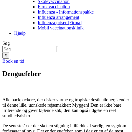
Skolevaccination
Firmavaccination
Influenza - Informationspakke
Influenza arrangement
Influenza priser [Firma]
Mobil vaccinationsklinik
Hjælp
Søg
Book en tid
Denguefeber
Alle backpackere, der elsker varme og tropiske destinationer, kender
til denne lille, uønskede rejsemakker: Myggen! Den er ikke bare
irriterende og giver kløende stik, den kan også udgøre en reel
sundhedsrisiko.
De seneste år er der sket en stigning i tilfælde af særligt en sygdom
forårsaget af myg. Det er denguefeber, som i dag er en af de mest