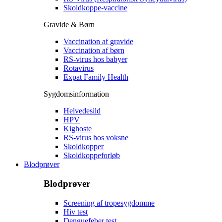
Skoldkoppe-vaccine
Gravide & Børn
Vaccination af gravide
Vaccination af børn
RS-virus hos babyer
Rotavirus
Expat Family Health
Sygdomsinformation
Helvedesild
HPV
Kighoste
RS-virus hos voksne
Skoldkopper
Skoldkoppeforløb
Blodprøver
Blodprøver
Screening af tropesygdomme
Hiv test
Denguefeber test