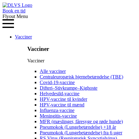
Book en tid
Flyout Menu
Vacciner
Vacciner
Vacciner
Alle vacciner
Centraleuropæisk hjernebetændelse (TBE)
Covid-19-vaccine
Difteri–Stivkrampe–Kighoste
Helvedesild-vaccine
HPV-vaccine til kvinder
HPV-vaccine til mænd
Influenza-vaccine
Meningitis-vaccine
MFR (mæslinger, fåresyge og røde hunde)
Pneumokok (Lungebetændelse) +18 år
Pneumokok (Lungebetændelse) fra 6 uger
RS Virus (Respiratorisk Syncytialvirus)