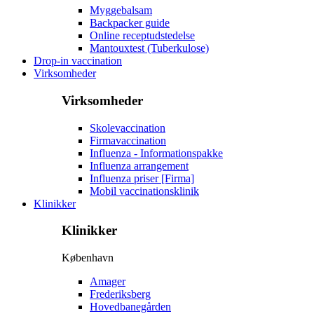
Myggebalsam
Backpacker guide
Online receptudstedelse
Mantouxtest (Tuberkulose)
Drop-in vaccination
Virksomheder
Virksomheder
Skolevaccination
Firmavaccination
Influenza - Informationspakke
Influenza arrangement
Influenza priser [Firma]
Mobil vaccinationsklinik
Klinikker
Klinikker
København
Amager
Frederiksberg
Hovedbanegården