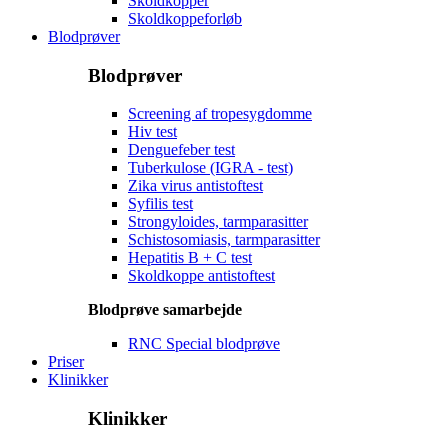
Skoldkopper
Skoldkoppeforløb
Blodprøver
Blodprøver
Screening af tropesygdomme
Hiv test
Denguefeber test
Tuberkulose (IGRA - test)
Zika virus antistoftest
Syfilis test
Strongyloides, tarmparasitter
Schistosomiasis, tarmparasitter
Hepatitis B + C test
Skoldkoppe antistoftest
Blodprøve samarbejde
RNC Special blodprøve
Priser
Klinikker
Klinikker