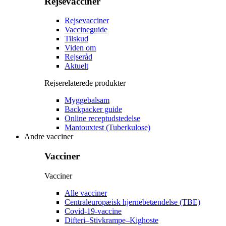
Rejsevacciner
Rejsevacciner
Vaccineguide
Tilskud
Viden om
Rejseråd
Aktuelt
Rejserelaterede produkter
Myggebalsam
Backpacker guide
Online receptudstedelse
Mantouxtest (Tuberkulose)
Andre vacciner
Vacciner
Vacciner
Alle vacciner
Centraleuropæisk hjernebetændelse (TBE)
Covid-19-vaccine
Difteri–Stivkrampe–Kighoste