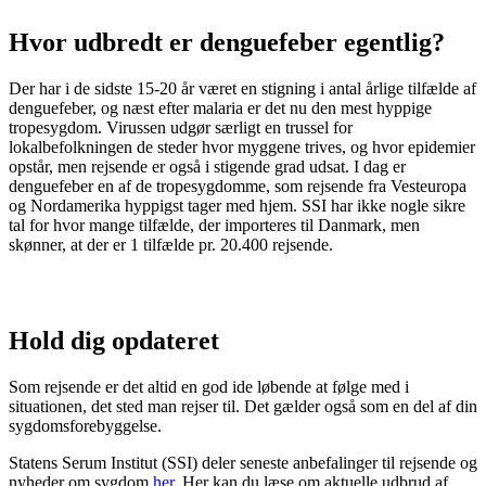
Hvor udbredt er denguefeber egentlig?
Der har i de sidste 15-20 år været en stigning i antal årlige tilfælde af
denguefeber, og næst efter malaria er det nu den mest hyppige
tropesygdom. Virussen udgør særligt en trussel for
lokalbefolkningen de steder hvor myggene trives, og hvor epidemier
opstår, men rejsende er også i stigende grad udsat. I dag er
denguefeber en af de tropesygdomme, som rejsende fra Vesteuropa
og Nordamerika hyppigst tager med hjem. SSI har ikke nogle sikre
tal for hvor mange tilfælde, der importeres til Danmark, men
skønner, at der er 1 tilfælde pr. 20.400 rejsende.
Hold dig opdateret
Som rejsende er det altid en god ide løbende at følge med i
situationen, det sted man rejser til. Det gælder også som en del af din
sygdomsforebyggelse.
Statens Serum Institut (SSI) deler seneste anbefalinger til rejsende og
nyheder om sygdom
her
. Her kan du læse om aktuelle udbrud af