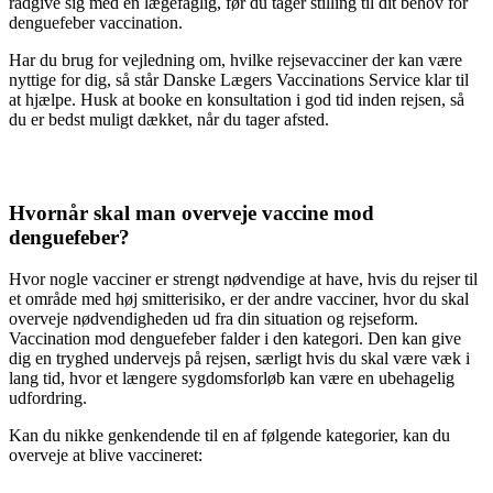
rådgive sig med en lægefaglig, før du tager stilling til dit behov for
denguefeber vaccination.
Har du brug for vejledning om, hvilke rejsevacciner der kan være
nyttige for dig, så står Danske Lægers Vaccinations Service klar til
at hjælpe. Husk at booke en konsultation i god tid inden rejsen, så
du er bedst muligt dækket, når du tager afsted.
Hvornår skal man overveje vaccine mod
denguefeber?
Hvor nogle vacciner er strengt nødvendige at have, hvis du rejser til
et område med høj smitterisiko, er der andre vacciner, hvor du skal
overveje nødvendigheden ud fra din situation og rejseform.
Vaccination mod denguefeber falder i den kategori. Den kan give
dig en tryghed undervejs på rejsen, særligt hvis du skal være væk i
lang tid, hvor et længere sygdomsforløb kan være en ubehagelig
udfordring.
Kan du nikke genkendende til en af følgende kategorier, kan du
overveje at blive vaccineret: