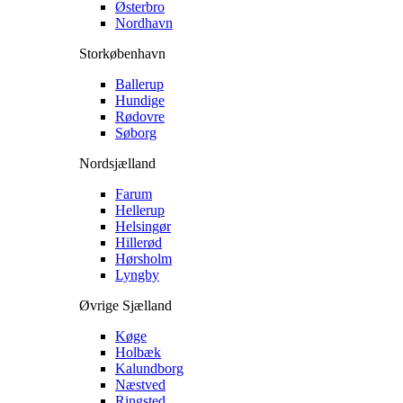
Østerbro
Nordhavn
Storkøbenhavn
Ballerup
Hundige
Rødovre
Søborg
Nordsjælland
Farum
Hellerup
Helsingør
Hillerød
Hørsholm
Lyngby
Øvrige Sjælland
Køge
Holbæk
Kalundborg
Næstved
Ringsted