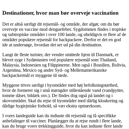
Destinationer, hvor man bør overveje vaccination
Det er altså særligt dit rejsemål- og område, der afgør, om du bør
overveje en vaccine mod denguefeber. Sygdommen findes i tropiske
og subtropiske områder i over 100 lande, og uheldigvis er flere af de
områder populære rejsemål for backpackere. Derfor er det en god
ide at undersøge, hvordan det ser ud på din destination.
Langt de fleste turister, der vender smittede hjem til Danmark, er
blevet syge i Sydøstasien ved populære rejsemål som Thailand,
Malaysia, Indonesien og Filippinerne. Men også i Brasilien, Bolivia,
Argentina, Mexico og andre Syd- og Mellemamerikanske
backpackermål er myggene til stede.
Myggene trives særligt i byområder med høj befolkningstæthed,
hvor de formerer sig i små mængder stillestående vand (vandpytter,
tomme dåser, bildæk osv.). De findes dog også på landet og i
skovområder. Skal du rejse til byområder med dårlig kloakering og
dårlige hygiejniske forhold, så vær ekstra opmærksom.
I vores landeguide kan du indtaste dit rejsemål og få specifikke
anbefalinger til vacciner. Planlægger du at rejse rundt i flere lande,
kan du bruge vores trekkingguide, hvor du kan indtaste flere lande