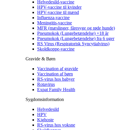
Helvedesild-vaccine
HPV-vaccine til kvinder
HPV-vaccine til mænd
Influenza-vaccine
Meningitis-vaccine
MFR (mæslinger, fåresyge og røde hunde)
Pneumokok (Lungebetændelse) +18 år
Pneumokok (Lungebetændelse) fra 6 uger
RS Virus (Respiratorisk Syncytialvirus)
Skoldkoppe-vaccine
Gravide & Børn
Vaccination af gravide
Vaccination af børn
RS-virus hos babyer
Rotavirus
Expat Family Health
Sygdomsinformation
Helvedesild
HPV
Kighoste
RS-virus hos voksne