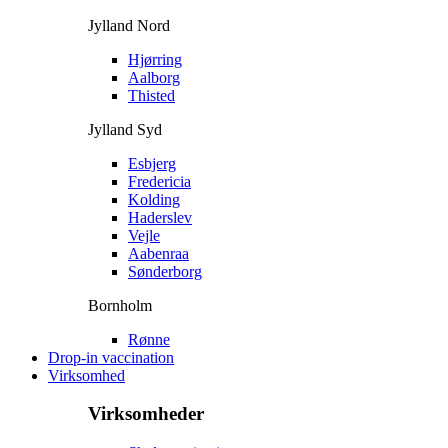
Jylland Nord
Hjørring
Aalborg
Thisted
Jylland Syd
Esbjerg
Fredericia
Kolding
Haderslev
Vejle
Aabenraa
Sønderborg
Bornholm
Rønne
Drop-in vaccination
Virksomhed
Virksomheder