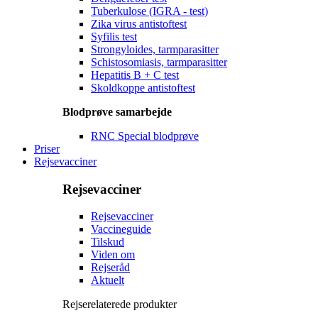
Tuberkulose (IGRA - test)
Zika virus antistoftest
Syfilis test
Strongyloides, tarmparasitter
Schistosomiasis, tarmparasitter
Hepatitis B + C test
Skoldkoppe antistoftest
Blodprøve samarbejde
RNC Special blodprøve
Priser
Rejsevacciner
Rejsevacciner
Rejsevacciner
Vaccineguide
Tilskud
Viden om
Rejseråd
Aktuelt
Rejserelaterede produkter