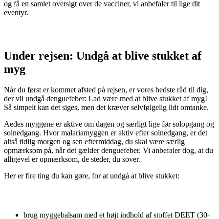
og få en samlet oversigt over de vacciner, vi anbefaler til lige dit
eventyr.
Under rejsen: Undgå at blive stukket af
myg
Når du først er kommet afsted på rejsen, er vores bedste råd til dig,
der vil undgå denguefeber: Lad være med at blive stukket af myg!
Så simpelt kan det siges, men det kræver selvfølgelig lidt omtanke.
Aedes myggene er aktive om dagen og særligt lige før solopgang og
solnedgang. Hvor malariamyggen er aktiv efter solnedgang, er det
altså tidlig morgen og sen eftermiddag, du skal være særlig
opmærksom på, når det gælder denguefeber. Vi anbefaler dog, at du
alligevel er opmærksom, de steder, du sover.
Her er fire ting du kan gøre, for at undgå at blive stukket:
brug myggebalsam med et højt indhold af stoffet DEET (30-