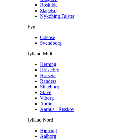
Roskilde
Slagelse
Nykøbing Falster
Fyn
Odense
Svendborg
Jylland Midt
Herning
Holstebro
Horsens
Randers
Silkeborg
Skive
Viborg
Aarhus
Aarhus - Risskov
Jylland Nord
Hjørring
Aalborg