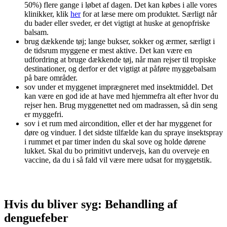
50%) flere gange i løbet af dagen. Det kan købes i alle vores
klinikker, klik
her
for at læse mere om produktet. Særligt når
du bader eller sveder, er det vigtigt at huske at genopfriske
balsam.
brug dækkende tøj; lange bukser, sokker og ærmer, særligt i
de tidsrum myggene er mest aktive. Det kan være en
udfordring at bruge dækkende tøj, når man rejser til tropiske
destinationer, og derfor er det vigtigt at påføre myggebalsam
på bare områder.
sov under et myggenet imprægneret med insektmiddel. Det
kan være en god ide at have med hjemmefra alt efter hvor du
rejser hen. Brug myggenettet ned om madrassen, så din seng
er myggefri.
sov i et rum med aircondition, eller et der har myggenet for
døre og vinduer. I det sidste tilfælde kan du spraye insektspray
i rummet et par timer inden du skal sove og holde dørene
lukket. Skal du bo primitivt undervejs, kan du overveje en
vaccine, da du i så fald vil være mere udsat for myggetstik.
Hvis du bliver syg: Behandling af
denguefeber