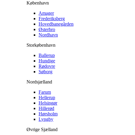
København
Amager
Frederiksberg
Hovedbanegården
Østerbro
Nordhavn
Storkøbenhavn
Ballerup
Hundige
Rødovre
Søborg
Nordsjælland
Farum
Hellerup
Helsingør
Hillerød
Hørsholm
Lyngby
Øvrige Sjælland