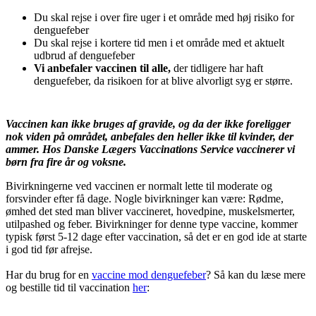
Du skal rejse i over fire uger i et område med høj risiko for
denguefeber
Du skal rejse i kortere tid men i et område med et aktuelt
udbrud af denguefeber
Vi anbefaler vaccinen til alle,
der tidligere har haft
denguefeber, da risikoen for at blive alvorligt syg er større.
Vaccinen kan ikke bruges af gravide, og da der ikke foreligger
nok viden på området, anbefales den heller ikke til kvinder, der
ammer. Hos Danske Lægers Vaccinations Service vaccinerer vi
børn fra fire år og voksne.
Bivirkningerne ved vaccinen er normalt lette til moderate og
forsvinder efter få dage. Nogle bivirkninger kan være: Rødme,
ømhed det sted man bliver vaccineret, hovedpine, muskelsmerter,
utilpashed og feber. Bivirkninger for denne type vaccine, kommer
typisk først 5-12 dage efter vaccination, så det er en god ide at starte
i god tid før afrejse.
Har du brug for en
vaccine mod denguefeber
? Så kan du læse mere
og bestille tid til vaccination
her
: