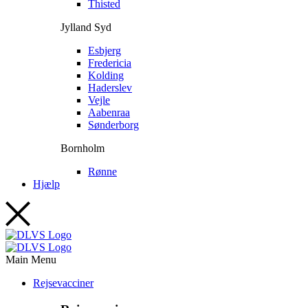
Thisted
Jylland Syd
Esbjerg
Fredericia
Kolding
Haderslev
Vejle
Aabenraa
Sønderborg
Bornholm
Rønne
Hjælp
Main Menu
Rejsevacciner