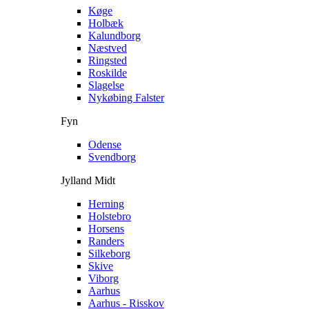
Køge
Holbæk
Kalundborg
Næstved
Ringsted
Roskilde
Slagelse
Nykøbing Falster
Fyn
Odense
Svendborg
Jylland Midt
Herning
Holstebro
Horsens
Randers
Silkeborg
Skive
Viborg
Aarhus
Aarhus - Risskov