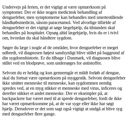
Undervejs på ferien, er det vigtigt at være opmærksom på
symptomer. Der er ikke nogen medicinsk behandling af
denguefeber, men symptomerne kan behandles med smertestillende
håndkøbsmedicin, såsom paracetamol. Ved alvorlige tilfælde af
denguefeber er det vigtigt at søge lægehjælp, da tilstanden skal
behandles på hospitalet. Opsøg altid lægehjælp, hvis du er i tvivl
om, hvordan du skal håndtere sygdom.
Søger du læge i nogle af de områder, hvor denguefeber er meget
udbredt, vil diagnosen højest sandsynligt blive stillet på baggrund af
din sygdomshistorie. Er du tilbage i Danmark, vil diagnosen blive
stillet ved en blodprøve, som undersøges for antistoffer.
Selvom du er heldig og kun gennemgår et mildt forløb af dengue,
skal du fortsat være opmærksom på myggestik. Selvom denguefeber
ikke smitter menneske til menneske, kan sygdommen nemlig
spredes ved, at en myg stikker et menneske med virus, inficeres og
derefter stikker et andet menneske. Der er eksempler på, at
backpackere har været med til at sprede denguefeber, fordi de ikke
har været opmærksomme på, at de var syge eller ikke har søgt
hjælp. Derudover er det som sagt også vigtigt at undgå at blive syg
med denguefeber flere gange.