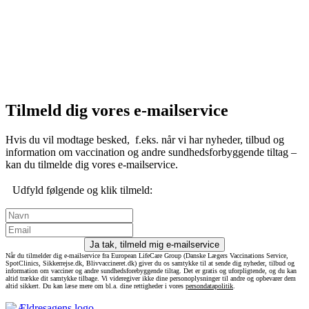
Tilmeld dig vores e-mailservice
Hvis du vil modtage besked, f.eks. når vi har nyheder, tilbud og
information om vaccination og andre sundhedsforbyggende tiltag –
kan du tilmelde dig vores e-mailservice.
Udfyld følgende og klik tilmeld:
Ja tak, tilmeld mig e-mailservice
Når du tilmelder dig e-mailservice fra European LifeCare Group (Danske Lægers Vaccinations Service,
SpotClinics, Sikkerrejse.dk, Blivvaccineret.dk) giver du os samtykke til at sende dig nyheder, tilbud og
information om vacciner og andre sundhedsforebyggende tiltag. Det er gratis og uforpligtende, og du kan
altid trække dit samtykke tilbage. Vi videregiver ikke dine personoplysninger til andre og opbevarer dem
altid sikkert. Du kan læse mere om bl.a. dine rettigheder i vores
persondatapolitik
.