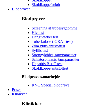
Skoldkopper
Skoldkoppeforløb
Blodprøver
Blodprøver
Screening af tropesygdomme
Hiv test
Denguefeber test
Tuberkulose (IGRA - test)
Zika virus antistoftest
Syfilis test
Strongyloides, tarmparasitter
Schistosomiasis, tarmparasitter
Hepatitis B + C test
Skoldkoppe antistoftest
Blodprøve samarbejde
RNC Special blodprøve
Priser
Klinikker
Klinikker