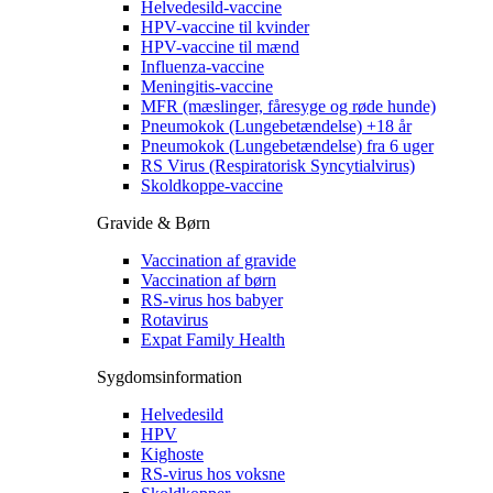
Helvedesild-vaccine
HPV-vaccine til kvinder
HPV-vaccine til mænd
Influenza-vaccine
Meningitis-vaccine
MFR (mæslinger, fåresyge og røde hunde)
Pneumokok (Lungebetændelse) +18 år
Pneumokok (Lungebetændelse) fra 6 uger
RS Virus (Respiratorisk Syncytialvirus)
Skoldkoppe-vaccine
Gravide & Børn
Vaccination af gravide
Vaccination af børn
RS-virus hos babyer
Rotavirus
Expat Family Health
Sygdomsinformation
Helvedesild
HPV
Kighoste
RS-virus hos voksne