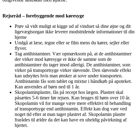
Rejseråd – forebyggende mod køresyge
Prøv så vidt muligt at kigge ud af vinduet så dine øjne og dit
ligevægtsorgan ikke leverer modstridende informationer til din
hjerne
Undgå at læse, tegne eller se film mens du kører, sejler eller
flyver.
Tag antihistaminer. Vær opmærksom på, at de antihistaminer
der virker mod køresyge er ikke de samme som de
antihistaminer du tager imod allerigi. De antihistaminer, som
virker på transportsyge virker sløvende. Den sløvende effekt
kan udnyttes hvis man ønsker at sove under transporten.
Antihistamin fås som tablet og mixtur i håndkøb på apoteket.
Kan anvendes af børn ned til 1 år.
Skopolaminplastre, fås på recept hos lægen. Plastret skal
påsættes 5-6 timer før rejsen. Kan bruges til børn over 10 år.
Skopolamin vil for mange være mere effektivt til behandling
af transportsyge end antihistamin. Effekt kan dog vare ved
noget tid efter at man tager plastret af. Skopolamin plastre
frarådes til ældre da det kan have en uheldig påvirkning af
hjertet.