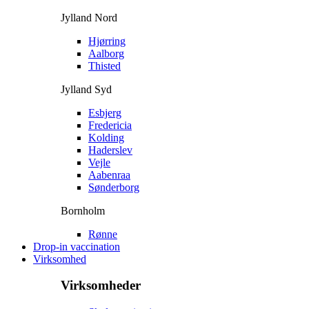
Jylland Nord
Hjørring
Aalborg
Thisted
Jylland Syd
Esbjerg
Fredericia
Kolding
Haderslev
Vejle
Aabenraa
Sønderborg
Bornholm
Rønne
Drop-in vaccination
Virksomhed
Virksomheder