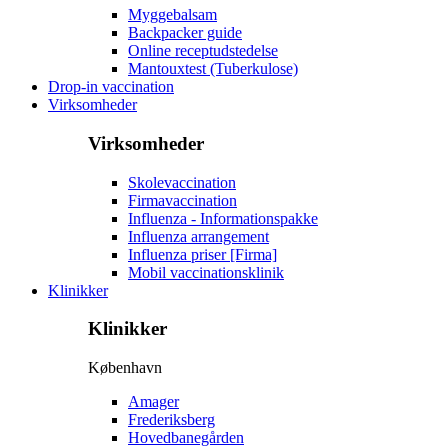
Myggebalsam
Backpacker guide
Online receptudstedelse
Mantouxtest (Tuberkulose)
Drop-in vaccination
Virksomheder
Virksomheder
Skolevaccination
Firmavaccination
Influenza - Informationspakke
Influenza arrangement
Influenza priser [Firma]
Mobil vaccinationsklinik
Klinikker
Klinikker
København
Amager
Frederiksberg
Hovedbanegården