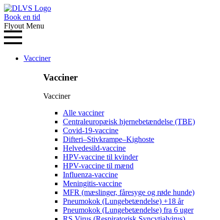
Book en tid
Flyout Menu
Vacciner
Vacciner
Vacciner
Alle vacciner
Centraleuropæisk hjernebetændelse (TBE)
Covid-19-vaccine
Difteri–Stivkrampe–Kighoste
Helvedesild-vaccine
HPV-vaccine til kvinder
HPV-vaccine til mænd
Influenza-vaccine
Meningitis-vaccine
MFR (mæslinger, fåresyge og røde hunde)
Pneumokok (Lungebetændelse) +18 år
Pneumokok (Lungebetændelse) fra 6 uger
RS Virus (Respiratorisk Syncytialvirus)