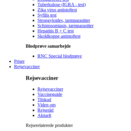
Tuberkulose (IGRA - test)
Zika virus antistoftest
Syfilis test
Strongyloides, tarmparasitter
Schistosomiasis, tarmparasitter
Hepatitis B + C test
Skoldkoppe antistoftest
Blodprøve samarbejde
RNC Special blodprøve
Priser
Rejsevacciner
Rejsevacciner
Rejsevacciner
Vaccineguide
Tilskud
Viden om
Rejseråd
Aktuelt
Rejserelaterede produkter