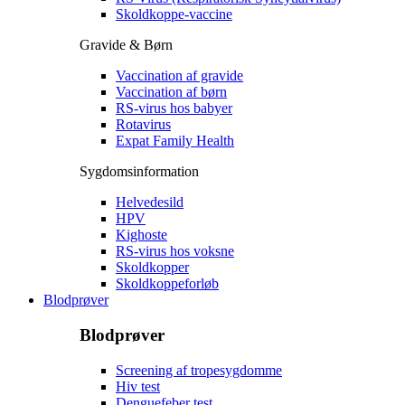
Skoldkoppe-vaccine
Gravide & Børn
Vaccination af gravide
Vaccination af børn
RS-virus hos babyer
Rotavirus
Expat Family Health
Sygdomsinformation
Helvedesild
HPV
Kighoste
RS-virus hos voksne
Skoldkopper
Skoldkoppeforløb
Blodprøver
Blodprøver
Screening af tropesygdomme
Hiv test
Denguefeber test