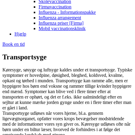
Skolevaccination
Firmavaccination
Influenza - Informationspakke
Influenza arrangement
Influenza priser [Firma]
Mobil vaccinationsklinik
Hjælp
Book en tid
Transport­syge
Køresyge, søsyge og luftsyge kaldes under et transportsyge. Typiske
symptomer er hovedpine, døsighed, bleghed, koldsved, kvalme,
opkast og tørhed i munden. Transportsyge kan ramme alle, men er
hyppigere hos børn end voksne og rammer tillige kvinder hyppigere
end mænd. Symptomer kan blive ved i flere timer efter at
transporten er ophørt, og det er f.eks. ikke ualmindeligt efter en
sejltur at kunne mærke jorden gynge under en i flere timer efter man
er gået i land.
Transportsyge udløses når vores hjerne, bl.a. gennem
ligevægtsorganet, opfatter vores krops bevægelser modstridende
med de informationer vores syn giver os. Køresyge udløses ofte når
børn under en biltur læser, hvorved de forhindres i at følge det
omgivende landskab med øjnene.