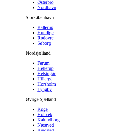
Østerbro
Nordhavn
Storkøbenhavn
Ballerup
Hundige
Rødovre
Søborg
Nordsjælland
Farum
Hellerup
Helsingør
Hillerød
Hørsholm
Lyngby
Øvrige Sjælland
Køge
Holbæk
Kalundborg
Næstved
Ringsted