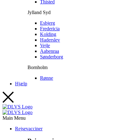
Thisted
Jylland Syd
Esbjerg
Fredericia
Kolding
Haderslev
Vejle
Aabenraa
Sønderborg
Bornholm
Rønne
Hjælp
Main Menu
Rejsevacciner