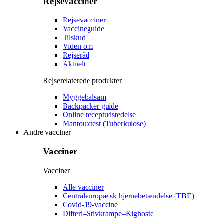
Rejsevacciner
Rejsevacciner
Vaccineguide
Tilskud
Viden om
Rejseråd
Aktuelt
Rejserelaterede produkter
Myggebalsam
Backpacker guide
Online receptudstedelse
Mantouxtest (Tuberkulose)
Andre vacciner
Vacciner
Vacciner
Alle vacciner
Centraleuropæisk hjernebetændelse (TBE)
Covid-19-vaccine
Difteri–Stivkrampe–Kighoste