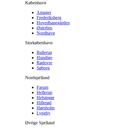
København
Amager
Frederiksberg
Hovedbanegården
Østerbro
Nordhavn
Storkøbenhavn
Ballerup
Hundige
Rødovre
Søborg
Nordsjælland
Farum
Hellerup
Helsingør
Hillerød
Hørsholm
Lyngby
Øvrige Sjælland