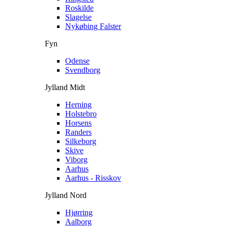
Roskilde
Slagelse
Nykøbing Falster
Fyn
Odense
Svendborg
Jylland Midt
Herning
Holstebro
Horsens
Randers
Silkeborg
Skive
Viborg
Aarhus
Aarhus - Risskov
Jylland Nord
Hjørring
Aalborg