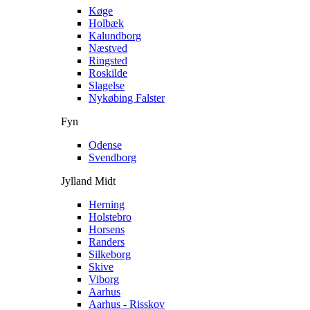
Køge
Holbæk
Kalundborg
Næstved
Ringsted
Roskilde
Slagelse
Nykøbing Falster
Fyn
Odense
Svendborg
Jylland Midt
Herning
Holstebro
Horsens
Randers
Silkeborg
Skive
Viborg
Aarhus
Aarhus - Risskov