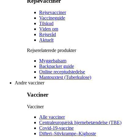
Rejsevacciner
Rejsevacciner
Vaccineguide
Tilskud
Viden om
Rejseråd
Aktuelt
Rejserelaterede produkter
Myggebalsam
Backpacker guide
Online receptudstedelse
Mantouxtest (Tuberkulose)
Andre vacciner
Vacciner
Vacciner
Alle vacciner
Centraleuropæisk hjernebetændelse (TBE)
Covid-19-vaccine
Difteri–Stivkrampe–Kighoste