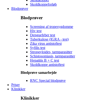
Skoldkopper
Skoldkoppeforløb
Blodprøver
Blodprøver
Screening af tropesygdomme
Hiv test
Denguefeber test
Tuberkulose (IGRA - test)
Zika virus antistoftest
Syfilis test
Strongyloides, tarmparasitter
Schistosomiasis, tarmparasitter
Hepatitis B + C test
Skoldkoppe antistoftest
Blodprøve samarbejde
RNC Special blodprøve
Priser
Klinikker
Klinikker