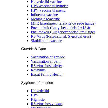
Helvedesild-vaccine
HPV-vaccine til kvinder
HPV-vaccine til mænd
Influenza-vaccine
Meningitis-vaccine
MFR (mæslinger, fåresyge og røde hunde)
Pneumokok (Lungebetændelse) +18 år
Pneumokok (Lungebetændelse) fra 6 uger
RS Virus (Respiratorisk Syncytialvirus)
Skoldkoppe-vaccine
Gravide & Børn
Vaccination af gravide
Vaccination af børn
RS-virus hos babyer
Rotavirus
Expat Family Health
Sygdomsinformation
Helvedesild
HPV
Kighoste
RS-virus hos voksne