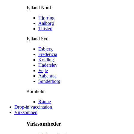
Jylland Nord
Hjørring
Aalborg
Thisted
Jylland Syd
Esbjerg
Fredericia
Kolding
Haderslev
Vejle
Aabenraa
Sønderborg
Bornholm
Rønne
Drop-in vaccination
Virksomhed
Virksomheder