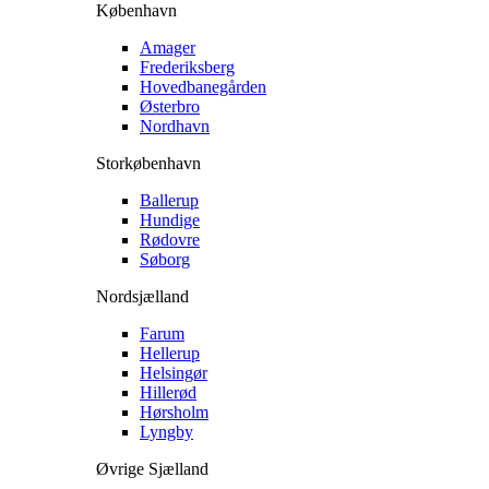
København
Amager
Frederiksberg
Hovedbanegården
Østerbro
Nordhavn
Storkøbenhavn
Ballerup
Hundige
Rødovre
Søborg
Nordsjælland
Farum
Hellerup
Helsingør
Hillerød
Hørsholm
Lyngby
Øvrige Sjælland