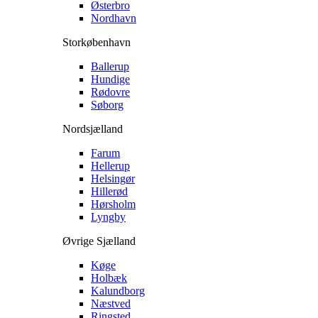
Østerbro
Nordhavn
Storkøbenhavn
Ballerup
Hundige
Rødovre
Søborg
Nordsjælland
Farum
Hellerup
Helsingør
Hillerød
Hørsholm
Lyngby
Øvrige Sjælland
Køge
Holbæk
Kalundborg
Næstved
Ringsted