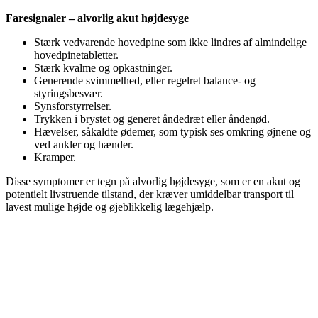
Faresignaler – alvorlig akut højdesyge
Stærk vedvarende hovedpine som ikke lindres af almindelige
hovedpinetabletter.
Stærk kvalme og opkastninger.
Generende svimmelhed, eller regelret balance- og
styringsbesvær.
Synsforstyrrelser.
Trykken i brystet og generet åndedræt eller åndenød.
Hævelser, såkaldte ødemer, som typisk ses omkring øjnene og
ved ankler og hænder.
Kramper.
Disse symptomer er tegn på alvorlig højdesyge, som er en akut og
potentielt livstruende tilstand, der kræver umiddelbar transport til
lavest mulige højde og øjeblikkelig lægehjælp.