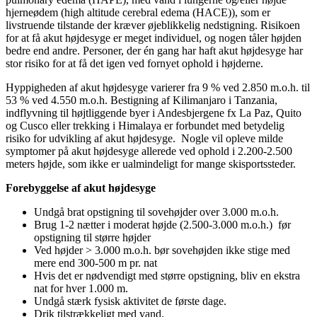
hjerneødem (high altitude cerebral edema (HACE)), som er
livstruende tilstande der kræver øjeblikkelig nedstigning. Risikoen
for at få akut højdesyge er meget individuel, og nogen tåler højden
bedre end andre. Personer, der én gang har haft akut højdesyge har
stor risiko for at få det igen ved fornyet ophold i højderne.
Hyppigheden af akut højdesyge varierer fra 9 % ved 2.850 m.o.h. til
53 % ved 4.550 m.o.h. Bestigning af Kilimanjaro i Tanzania,
indflyvning til højtliggende byer i Andesbjergene fx La Paz, Quito
og Cusco eller trekking i Himalaya er forbundet med betydelig
risiko for udvikling af akut højdesyge. Nogle vil opleve milde
symptomer på akut højdesyge allerede ved ophold i 2.200-2.500
meters højde, som ikke er ualmindeligt for mange skisportssteder.
Forebyggelse af akut højdesyge
Undgå brat opstigning til sovehøjder over 3.000 m.o.h.
Brug 1-2 nætter i moderat højde (2.500-3.000 m.o.h.) før
opstigning til større højder
Ved højder > 3.000 m.o.h. bør sovehøjden ikke stige med
mere end 300-500 m pr. nat
Hvis det er nødvendigt med større opstigning, bliv en ekstra
nat for hver 1.000 m.
Undgå stærk fysisk aktivitet de første dage.
Drik tilstrækkeligt med vand.