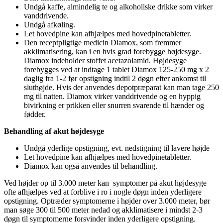
Undgå kaffe, almindelig te og alkoholiske drikke som virker
vanddrivende.
Undgå afkøling.
Let hovedpine kan afhjælpes med hovedpinetabletter.
Den receptpligtige medicin Diamox, som fremmer
akklimatisering, kan i en hvis grad forebygge højdesyge.
Diamox indeholder stoffet acetazolamid. Højdesyge
forebygges ved at indtage 1 tablet Diamox 125-250 mg x 2
daglig fra 1-2 før opstigning indtil 2 døgn efter ankomst til
sluthøjde. Hvis der anvendes depotpræparat kan man tage 250
mg til natten. Diamox virker vanddrivende og en hyppig
bivirkning er prikken eller snurren svarende til hænder og
fødder.
Behandling af akut højdesyge
Undgå yderlige opstigning, evt. nedstigning til lavere højde
Let hovedpine kan afhjælpes med hovedpinetabletter.
Diamox kan også anvendes til behandling.
Ved højder op til 3.000 meter kan symptomer på akut højdesyge
ofte afhjælpes ved at forblive i ro i nogle døgn inden yderligere
opstigning. Optræder symptomerne i højder over 3.000 meter, bør
man søge 300 til 500 meter nedad og akklimatisere i mindst 2-3
døgn til symptomerne forsvinder inden yderligere opstigning.