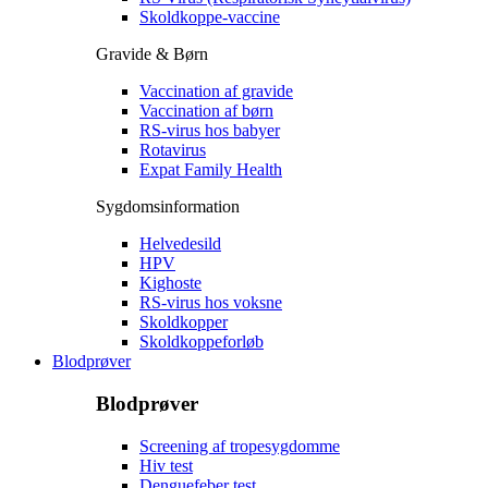
Skoldkoppe-vaccine
Gravide & Børn
Vaccination af gravide
Vaccination af børn
RS-virus hos babyer
Rotavirus
Expat Family Health
Sygdomsinformation
Helvedesild
HPV
Kighoste
RS-virus hos voksne
Skoldkopper
Skoldkoppeforløb
Blodprøver
Blodprøver
Screening af tropesygdomme
Hiv test
Denguefeber test