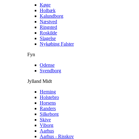
Køge
Holbæk
Kalundborg
Næstved
Ringsted
Roskilde
Slagelse
Nykøbing Falster
Fyn
Odense
Svendborg
Jylland Midt
Herning
Holstebro
Horsens
Randers
Silkeborg
Skive
Viborg
Aarhus
Aarhus - Risskov