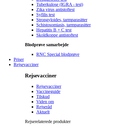
Tuberkulose (IGRA - test)
Zika virus antistoftest
Syfilis test
Strongyloides, tarmparasitter
Schistosomiasis, tarmparasitter
Hepatitis B + C test
Skoldkoppe antistoftest
Blodprøve samarbejde
RNC Special blodprøve
Priser
Rejsevacciner
Rejsevacciner
Rejsevacciner
Vaccineguide
Tilskud
Viden om
Rejseråd
Aktuelt
Rejserelaterede produkter