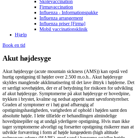
Skolevaccination
Firmavaccination
Influenza - Informationspakke
Influenza arrangement
Influenza priser [Firma]
Mobil vaccinationsklinik
Hjælp
Book en tid
Akut højdesyge
Akut højdesyge (acute mountain sickness (AMS)) kan opstå ved
hurtig opstigning til højder over 2.500 m.o.h.. Akut højdesyge
skyldes manglende akklimatisering til det lave ilttryk i højderne. Det
er særligt sovehøjden, der er af betydning for risikoen for udvikling
af akut højdesyge. Symptomerne på akut højdesyge er hovedpine,
trykken i brystet, kvalme og nedsat appetit samt søvnforstyrrelser.
Graden af symptomer er i høj grad afhængig af
opstigningshastigheden, varigheden af ophold i højden samt den
absolutte højde. I lette tilfælde er behandlingen almindelige
hovedpinepiller og at undgå yderligere opstigning. Hvis man ikke
tager symptomerne alvorligt og forsætter opstigning risikerer man at
udvikle forværring i form af højde lungeødem (high altitude
pulmonary edema (HAPE), med vand i lungerne og/eller højde