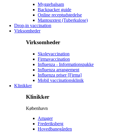
Myggebalsam
Backpacker guide
Online receptudstedelse
Mantouxtest (Tuberkulose)
Drop-in vaccination
Virksomheder
Virksomheder
Skolevaccination
Firmavaccination
Influenza - Informationspakke
Influenza arrangement
Influenza priser [Firma]
Mobil vaccinationsklinik
Klinikker
Klinikker
København
Amager
Frederiksberg
Hovedbanegården