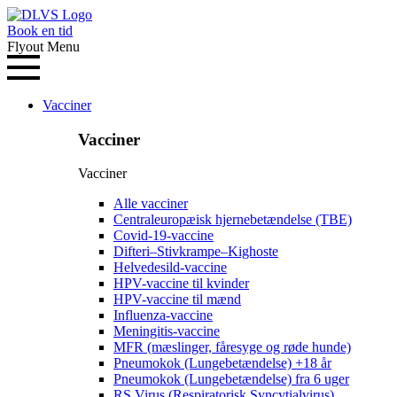
Book en tid
Flyout Menu
Vacciner
Vacciner
Vacciner
Alle vacciner
Centraleuropæisk hjernebetændelse (TBE)
Covid-19-vaccine
Difteri–Stivkrampe–Kighoste
Helvedesild-vaccine
HPV-vaccine til kvinder
HPV-vaccine til mænd
Influenza-vaccine
Meningitis-vaccine
MFR (mæslinger, fåresyge og røde hunde)
Pneumokok (Lungebetændelse) +18 år
Pneumokok (Lungebetændelse) fra 6 uger
RS Virus (Respiratorisk Syncytialvirus)