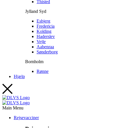
Thisted
Jylland Syd
Esbjerg
Fredericia
Kolding
Haderslev
Vejle
Aabenraa
Sønderborg
Bornholm
Rønne
Hjælp
Main Menu
Rejsevacciner