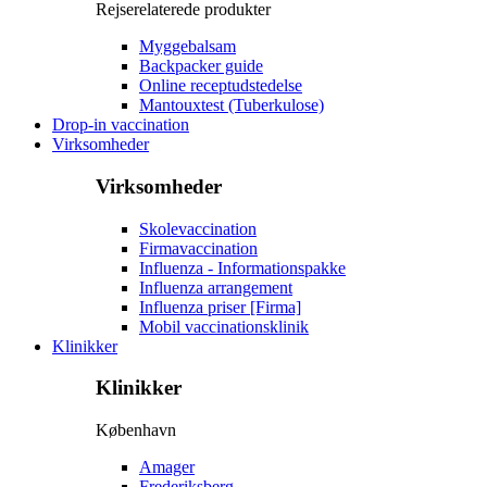
Rejserelaterede produkter
Myggebalsam
Backpacker guide
Online receptudstedelse
Mantouxtest (Tuberkulose)
Drop-in vaccination
Virksomheder
Virksomheder
Skolevaccination
Firmavaccination
Influenza - Informationspakke
Influenza arrangement
Influenza priser [Firma]
Mobil vaccinationsklinik
Klinikker
Klinikker
København
Amager
Frederiksberg