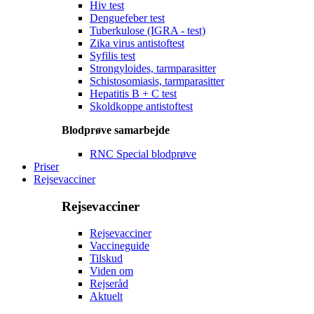
Hiv test
Denguefeber test
Tuberkulose (IGRA - test)
Zika virus antistoftest
Syfilis test
Strongyloides, tarmparasitter
Schistosomiasis, tarmparasitter
Hepatitis B + C test
Skoldkoppe antistoftest
Blodprøve samarbejde
RNC Special blodprøve
Priser
Rejsevacciner
Rejsevacciner
Rejsevacciner
Vaccineguide
Tilskud
Viden om
Rejseråd
Aktuelt