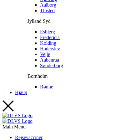
Aalborg
Thisted
Jylland Syd
Esbjerg
Fredericia
Kolding
Haderslev
Vejle
Aabenraa
Sønderborg
Bornholm
Rønne
Hjælp
Main Menu
Rejsevacciner