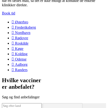
har en fælles mail, så det er ikke muligt at kontakte de enkelte
klinikker direkte.
Book tid
Østerbro
Frederiksberg
Nordhavn
Rødovre
Roskilde
Køge
Kolding
Odense
Aalborg
Randers
Hvilke vacciner
er anbefalet?
Søg og find anbefalinger