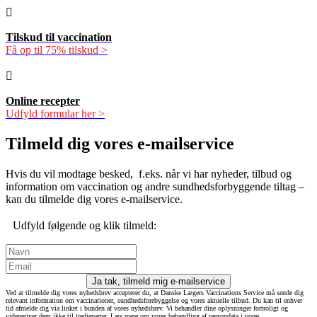
Tilskud til vaccination
Få op til 75% tilskud >
Online recepter
Udfyld formular her >
Tilmeld dig vores e-mailservice
Hvis du vil modtage besked, f.eks. når vi har nyheder, tilbud og
information om vaccination og andre sundhedsforbyggende tiltag –
kan du tilmelde dig vores e-mailservice.
Udfyld følgende og klik tilmeld:
Ja tak, tilmeld mig e-mailservice
Ved at tilmelde dig vores nyhedsbrev accepterer du, at Danske Lægers Vaccinations Service må sende dig
relevant information om vaccinationer, sundhedsforebyggelse og vores aktuelle tilbud. Du kan til enhver
tid afmelde dig via linket i bunden af vores nyhedsbrev. Vi behandler dine oplysninger fortroligt og
videregiver dem ikke til tredjeparter. Læs mere om vores behandling af persondata i vores