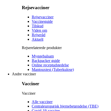
Rejsevacciner
Rejsevacciner
Vaccineguide
Tilskud
Viden om
Rejseråd
Aktuelt
Rejserelaterede produkter
Myggebalsam
Backpacker guide
Online receptudstedelse
Mantouxtest (Tuberkulose)
Andre vacciner
Vacciner
Vacciner
Alle vacciner
Centraleuropæisk hjernebetændelse (TBE)
Covid-19-vaccine