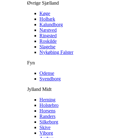
Øvrige Sjælland
Køge
Holbæk
Kalundborg
Næstved
Ringsted
Roskilde
Slagelse
Nykøbing Falster
Fyn
Odense
Svendborg
Jylland Midt
Herning
Holstebro
Horsens
Randers
Silkeborg
Skive
Viborg