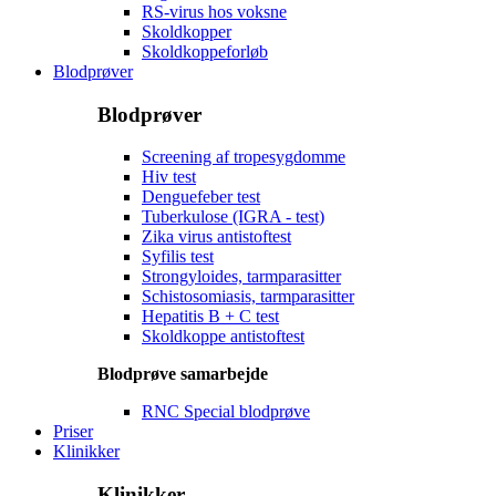
RS-virus hos voksne
Skoldkopper
Skoldkoppeforløb
Blodprøver
Blodprøver
Screening af tropesygdomme
Hiv test
Denguefeber test
Tuberkulose (IGRA - test)
Zika virus antistoftest
Syfilis test
Strongyloides, tarmparasitter
Schistosomiasis, tarmparasitter
Hepatitis B + C test
Skoldkoppe antistoftest
Blodprøve samarbejde
RNC Special blodprøve
Priser
Klinikker
Klinikker