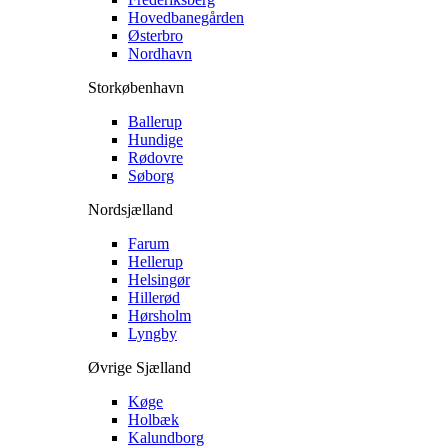
Hovedbanegården
Østerbro
Nordhavn
Storkøbenhavn
Ballerup
Hundige
Rødovre
Søborg
Nordsjælland
Farum
Hellerup
Helsingør
Hillerød
Hørsholm
Lyngby
Øvrige Sjælland
Køge
Holbæk
Kalundborg