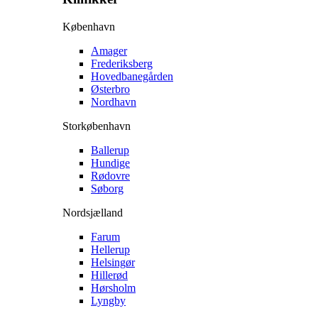
København
Amager
Frederiksberg
Hovedbanegården
Østerbro
Nordhavn
Storkøbenhavn
Ballerup
Hundige
Rødovre
Søborg
Nordsjælland
Farum
Hellerup
Helsingør
Hillerød
Hørsholm
Lyngby