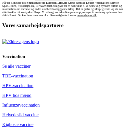
Når du tilmelder dig e-mailservice fra European LifeCare Group (Danske Lægers Vaccinations Service,
SpotClinics, Sikkerrejse.dk, Blivvaccineret.dk) giver du os samtykke til at sende dig nyheder, tilbud og
information om vacciner og andre sundhedsforebyggende tiltag. Det er gratis og uforpligtende, og du kan
altid trække dit samtykke tilbage. Vi videregiver ikke dine personoplysninger til andre og opbevarer dem
altid sikkert. Du kan læse mere om bl.a. dine rettigheder i vores
persondatapolitik
.
Vores samarbejdspartnere
Vaccination
Se alle vacciner
TBE-vaccination
HPV-vaccination
HPV hos mænd
Influenzavaccination
Helvedesild vaccine
Kighoste vaccine