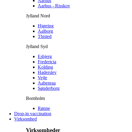
Aarhus
Aarhus - Risskov
Jylland Nord
Hjørring
Aalborg
Thisted
Jylland Syd
Esbjerg
Fredericia
Kolding
Haderslev
Vejle
Aabenraa
Sønderborg
Bornholm
Rønne
Drop-in vaccination
Virksomhed
Virksomheder