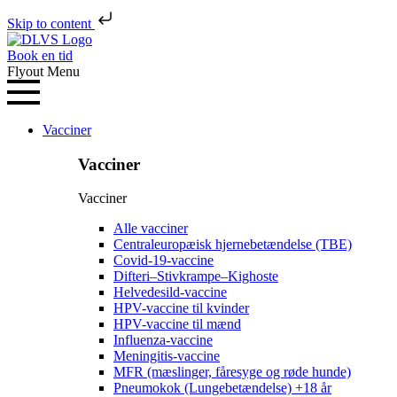
Skip to content
Book en tid
Flyout Menu
Vacciner
Vacciner
Vacciner
Alle vacciner
Centraleuropæisk hjernebetændelse (TBE)
Covid-19-vaccine
Difteri–Stivkrampe–Kighoste
Helvedesild-vaccine
HPV-vaccine til kvinder
HPV-vaccine til mænd
Influenza-vaccine
Meningitis-vaccine
MFR (mæslinger, fåresyge og røde hunde)
Pneumokok (Lungebetændelse) +18 år