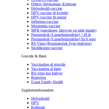
Difteri–Stivkrampe–Kighoste
Helvedesild-vaccine
HPV-vaccine til kvinder
HPV-vaccine til mænd
Influenza-vaccine
Meningitis-vaccine
MFR (mæslinger, fåresyge og røde hunde)
Pneumokok (Lungebetændelse) +18 år
Pneumokok (Lungebetændelse) fra 6 uger
RS Virus (Respiratorisk Syncytialvirus)
Skoldkoppe-vaccine
Gravide & Børn
Vaccination af gravide
Vaccination af børn
RS-virus hos babyer
Rotavirus
Expat Family Health
Sygdomsinformation
Helvedesild
HPV
Kighoste