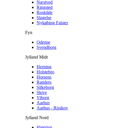
Næstved
Ringsted
Roskilde
Slagelse
Nykøbing Falster
Fyn
Odense
Svendborg
Jylland Midt
Herning
Holstebro
Horsens
Randers
Silkeborg
Skive
Viborg
Aarhus
Aarhus - Risskov
Jylland Nord
Hjørring