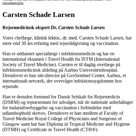
persondatapolitik
.
Carsten Schade Larsen
Rejsemedicinsk
ekspert Dr. Carsten Schade Larsen
Vores cheflæge
, klinisk lektor., dr. med.
Carsten Schade Larsen, har
mere end 30 års erfaring med rejserådgivning og vaccination.
Han er uddannet speciallæge i infektionsmedicin og har en
international eksamen i Travel Health fra ISTM (International
Society of Travel Medicine). Carsten er til daglig overlæge på
infektionsmedicinsk afdeling på Aarhus Universitetshospital.
Derudover er han site-director på GeoSentinel Center, Aarhus, et
internationalt netværk, der overvåger infektionssygdomme hos
rejsende.
Han er desuden formand for Dansk Selskab for Rejsemedicin
(DSRM) og repræsentant for udvalget, når de nationale anbefalinger
for malariaforebyggelse og vaccination i forbindelse med
udlandsophold skrives. Derudover er han medlem af Faculty of
Travel Medicine Royal College of Physicians and Surgeons of
Glasgow samt har han Diploma in Tropical Medicine and Hygiene
(DTMH) og Certificate in Travel Health (CTH®).