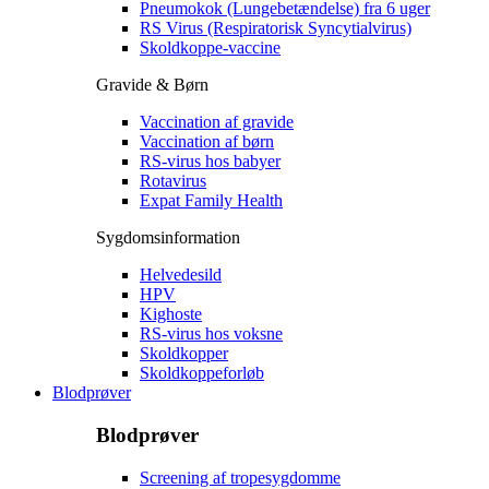
Pneumokok (Lungebetændelse) fra 6 uger
RS Virus (Respiratorisk Syncytialvirus)
Skoldkoppe-vaccine
Gravide & Børn
Vaccination af gravide
Vaccination af børn
RS-virus hos babyer
Rotavirus
Expat Family Health
Sygdomsinformation
Helvedesild
HPV
Kighoste
RS-virus hos voksne
Skoldkopper
Skoldkoppeforløb
Blodprøver
Blodprøver
Screening af tropesygdomme