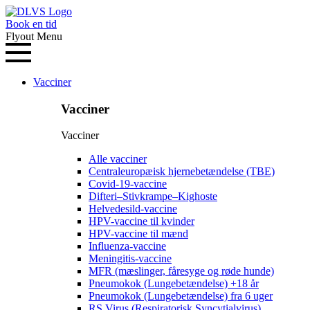
Book en tid
Flyout Menu
Vacciner
Vacciner
Vacciner
Alle vacciner
Centraleuropæisk hjernebetændelse (TBE)
Covid-19-vaccine
Difteri–Stivkrampe–Kighoste
Helvedesild-vaccine
HPV-vaccine til kvinder
HPV-vaccine til mænd
Influenza-vaccine
Meningitis-vaccine
MFR (mæslinger, fåresyge og røde hunde)
Pneumokok (Lungebetændelse) +18 år
Pneumokok (Lungebetændelse) fra 6 uger
RS Virus (Respiratorisk Syncytialvirus)