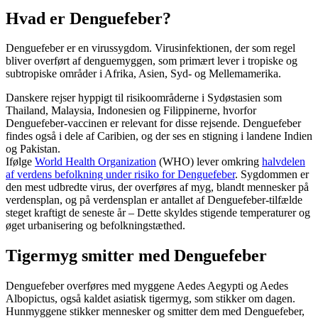
Hvad er Denguefeber?
Denguefeber er en virussygdom. Virusinfektionen, der som regel
bliver overført af denguemyggen, som primært lever i tropiske og
subtropiske områder i Afrika, Asien, Syd- og Mellemamerika.
Danskere rejser hyppigt til risikoområderne i Sydøstasien som
Thailand, Malaysia, Indonesien og Filippinerne, hvorfor
Denguefeber-vaccinen er relevant for disse rejsende. Denguefeber
findes også i dele af Caribien, og der ses en stigning i landene Indien
og Pakistan.
Ifølge
World Health Organization
(WHO) lever omkring
halvdelen
af verdens befolkning under risiko for Denguefeber
. Sygdommen er
den mest udbredte virus, der overføres af myg, blandt mennesker på
verdensplan, og på verdensplan er antallet af Denguefeber-tilfælde
steget kraftigt de seneste år – Dette skyldes stigende temperaturer og
øget urbanisering og befolkningstæthed.
Tigermyg smitter med Denguefeber
Denguefeber overføres med myggene Aedes Aegypti og Aedes
Albopictus, også kaldet asiatisk tigermyg, som stikker om dagen.
Hunmyggene stikker mennesker og smitter dem med Denguefeber,