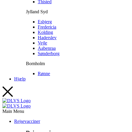
Thisted
Jylland Syd
Esbjerg
Fredericia
Kolding
Haderslev
Vejle
Aabenraa
Sønderborg
Bornholm
Rønne
Hjælp
Main Menu
Rejsevacciner