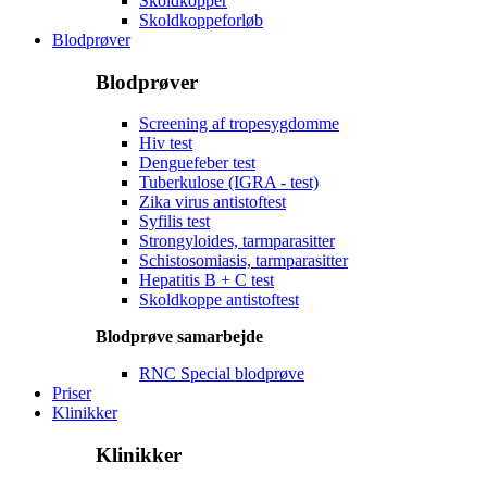
Skoldkopper
Skoldkoppeforløb
Blodprøver
Blodprøver
Screening af tropesygdomme
Hiv test
Denguefeber test
Tuberkulose (IGRA - test)
Zika virus antistoftest
Syfilis test
Strongyloides, tarmparasitter
Schistosomiasis, tarmparasitter
Hepatitis B + C test
Skoldkoppe antistoftest
Blodprøve samarbejde
RNC Special blodprøve
Priser
Klinikker
Klinikker