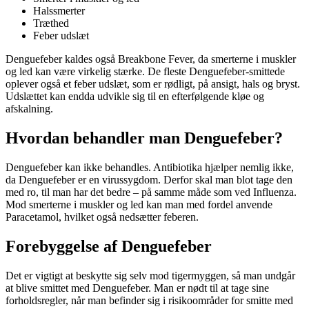
Halssmerter
Træthed
Feber udslæt
Denguefeber kaldes også Breakbone Fever, da smerterne i muskler
og led kan være virkelig stærke. De fleste Denguefeber-smittede
oplever også et feber udslæt, som er rødligt, på ansigt, hals og bryst.
Udslættet kan endda udvikle sig til en efterfølgende kløe og
afskalning.
Hvordan behandler man Denguefeber?
Denguefeber kan ikke behandles. Antibiotika hjælper nemlig ikke,
da Denguefeber er en virussygdom. Derfor skal man blot tage den
med ro, til man har det bedre – på samme måde som ved Influenza.
Mod smerterne i muskler og led kan man med fordel anvende
Paracetamol, hvilket også nedsætter feberen.
Forebyggelse af Denguefeber
Det er vigtigt at beskytte sig selv mod tigermyggen, så man undgår
at blive smittet med Denguefeber. Man er nødt til at tage sine
forholdsregler, når man befinder sig i risikoområder for smitte med