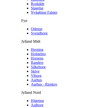
Roskilde
Slagelse
Nykøbing Falster
Fyn
Odense
Svendborg
Jylland Midt
Herning
Holstebro
Horsens
Randers
Silkeborg
Skive
Viborg
Aarhus
Aarhus - Risskov
Jylland Nord
Hjørring
Aalborg