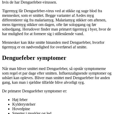
hvis de har Denguefeber-virussen.
Tigermyg får Denguefeber-virus ved at stikke og suge blod fra
mennesker, som er smittet. Begge varianter af Aedes myg
differentierer sig fra malariamyg. Malariamyg stikker om aftenen,
mens tigermyg stikker om dagen, ofte før solopgang og før
solnedgang. Herudover finder man primært tigermyg i byer, hvor de
har mulighed for at formere sig i stillestående vand.
Mennesker kan ikke smitte hinanden med Denguefeber, hvorfor
tigermyg er en nødvendighed for overførsel af smitte.
Denguefeber symptomer
Når man bliver smittet med Denguefeber, så opstår symptomerne
som regel et par dage efter smitten. Influenzalignende symptomer og
udslæt kan opleves. Bliver man smittet med Denguefeber for anden
gang, kan man i sjældne tilfælde blive alvorligt syg.
De primære Denguefeber symptomer er:
Høj feber
Kylderystelser
Hovedpine
Smerter i muskler og led