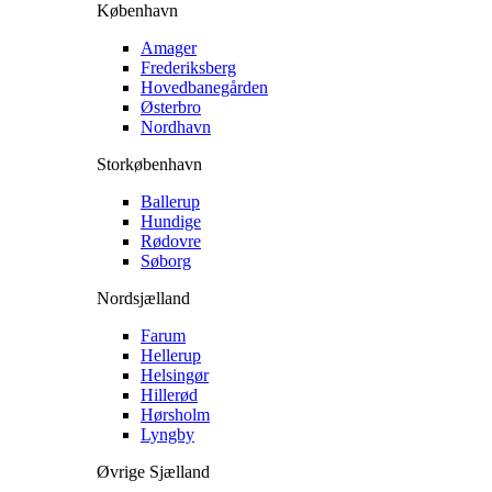
København
Amager
Frederiksberg
Hovedbanegården
Østerbro
Nordhavn
Storkøbenhavn
Ballerup
Hundige
Rødovre
Søborg
Nordsjælland
Farum
Hellerup
Helsingør
Hillerød
Hørsholm
Lyngby
Øvrige Sjælland