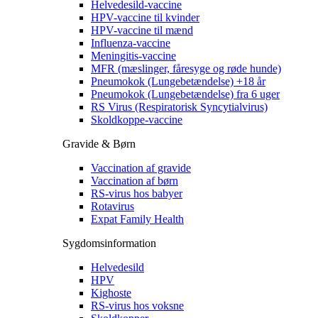
Helvedesild-vaccine
HPV-vaccine til kvinder
HPV-vaccine til mænd
Influenza-vaccine
Meningitis-vaccine
MFR (mæslinger, fåresyge og røde hunde)
Pneumokok (Lungebetændelse) +18 år
Pneumokok (Lungebetændelse) fra 6 uger
RS Virus (Respiratorisk Syncytialvirus)
Skoldkoppe-vaccine
Gravide & Børn
Vaccination af gravide
Vaccination af børn
RS-virus hos babyer
Rotavirus
Expat Family Health
Sygdomsinformation
Helvedesild
HPV
Kighoste
RS-virus hos voksne