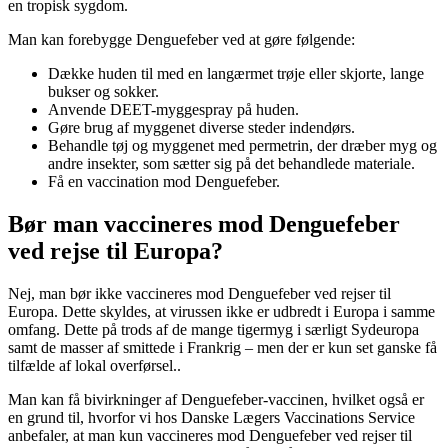
en tropisk sygdom.
Man kan forebygge Denguefeber ved at gøre følgende:
Dække huden til med en langærmet trøje eller skjorte, lange
bukser og sokker.
Anvende DEET-myggespray på huden.
Gøre brug af myggenet diverse steder indendørs.
Behandle tøj og myggenet med permetrin, der dræber myg og
andre insekter, som sætter sig på det behandlede materiale.
Få en vaccination mod Denguefeber.
Bør man vaccineres mod Denguefeber
ved rejse til Europa?
Nej, man bør ikke vaccineres mod Denguefeber ved rejser til
Europa. Dette skyldes, at virussen ikke er udbredt i Europa i samme
omfang. Dette på trods af de mange tigermyg i særligt Sydeuropa
samt de masser af smittede i Frankrig – men der er kun set ganske få
tilfælde af lokal overførsel..
Man kan få bivirkninger af Denguefeber-vaccinen, hvilket også er
en grund til, hvorfor vi hos Danske Lægers Vaccinations Service
anbefaler, at man kun vaccineres mod Denguefeber ved rejser til