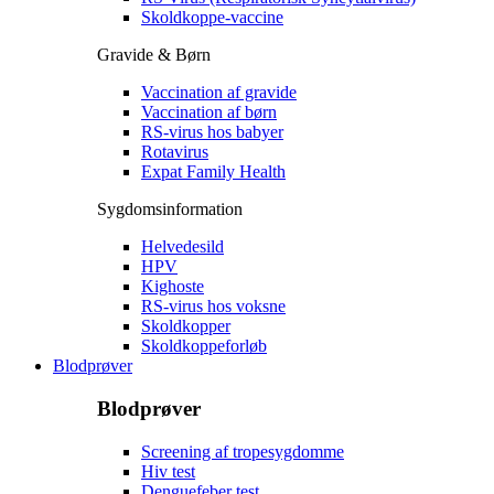
Skoldkoppe-vaccine
Gravide & Børn
Vaccination af gravide
Vaccination af børn
RS-virus hos babyer
Rotavirus
Expat Family Health
Sygdomsinformation
Helvedesild
HPV
Kighoste
RS-virus hos voksne
Skoldkopper
Skoldkoppeforløb
Blodprøver
Blodprøver
Screening af tropesygdomme
Hiv test
Denguefeber test