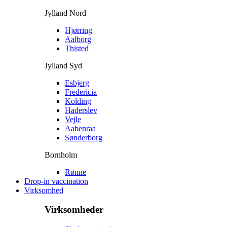
Jylland Nord
Hjørring
Aalborg
Thisted
Jylland Syd
Esbjerg
Fredericia
Kolding
Haderslev
Vejle
Aabenraa
Sønderborg
Bornholm
Rønne
Drop-in vaccination
Virksomhed
Virksomheder