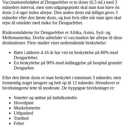
Vaccinationsforløbet af Denguefeber er to doser (0,5 ml.) med 3
måneders interval, men som udgangspunkt skal man kun have én
dosis 2-4 uger inden afrejse. Den anden dosis må tidligst gives 3
måneder efter den første dosis, og kun hvis eller når man igen skal
rejse til områder med risiko for Denguefeber.
Risikoområderne for Denguefeber er Afrika, Asien, Syd- og
Mellemamerika. Derfor anbefaler vi vaccination før afrejse til disse
destinationer. Flere studier viser nedenstående beskyttelse:
Børn i alderen 4-16 år har vist en beskyttelse på 80% mod
Denguefeber.
En beskyttelse på 90% mod indlæggelse på hospital grundet
Dengueber.
Efter den første dosis er man beskyttet i minimum 3 måneder, men
formentlig noget længere og helt op til 12 måneder. Herudover er
bivirkningerne lette til moderate. De hyppigste bivirkninger er:
Smerter og rødme på indstikssteder.
Hovedpine
Muskelsmerter
Utilpashed
Træthed
Feber