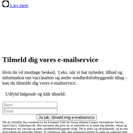
Læs mere
Tilmeld dig vores e-mailservice
Hvis du vil modtage besked, f.eks. når vi har nyheder, tilbud og
information om vaccination og andre sundhedsforbyggende tiltag –
kan du tilmelde dig vores e-mailservice.
Udfyld følgende og klik tilmeld:
Ja tak, tilmeld mig e-mailservice
Når du tilmelder dig e-mailservice fra European LifeCare Group (Danske Lægers Vaccinations Service,
SpotClinics, Sikkerrejse.dk, Blivvaccineret.dk) giver du os samtykke til at sende dig nyheder, tilbud og
information om vacciner og andre sundhedsforebyggende tiltag. Det er gratis og uforpligtende, og du kan
altid trække dit samtykke tilbage. Vi videregiver ikke dine personoplysninger til andre og opbevarer dem