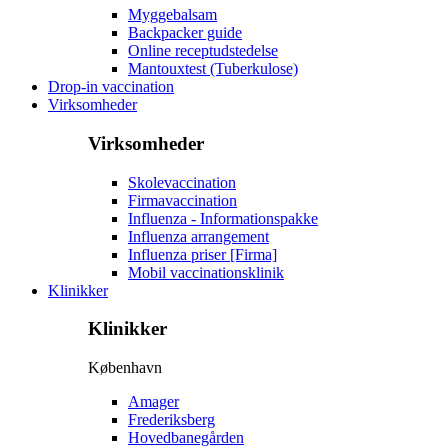
Myggebalsam
Backpacker guide
Online receptudstedelse
Mantouxtest (Tuberkulose)
Drop-in vaccination
Virksomheder
Virksomheder
Skolevaccination
Firmavaccination
Influenza - Informationspakke
Influenza arrangement
Influenza priser [Firma]
Mobil vaccinationsklinik
Klinikker
Klinikker
København
Amager
Frederiksberg
Hovedbanegården