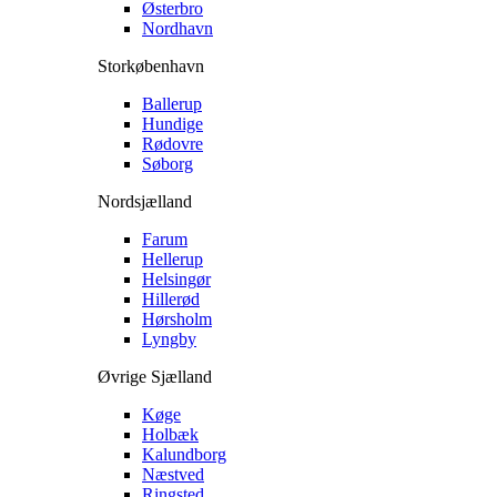
Østerbro
Nordhavn
Storkøbenhavn
Ballerup
Hundige
Rødovre
Søborg
Nordsjælland
Farum
Hellerup
Helsingør
Hillerød
Hørsholm
Lyngby
Øvrige Sjælland
Køge
Holbæk
Kalundborg
Næstved
Ringsted