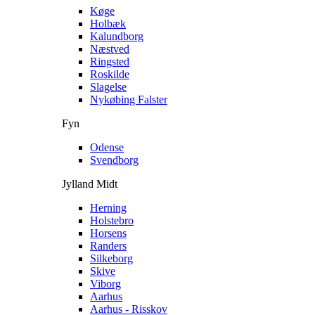
Køge
Holbæk
Kalundborg
Næstved
Ringsted
Roskilde
Slagelse
Nykøbing Falster
Fyn
Odense
Svendborg
Jylland Midt
Herning
Holstebro
Horsens
Randers
Silkeborg
Skive
Viborg
Aarhus
Aarhus - Risskov