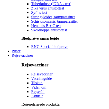
Tuberkulose (IGRA - test)
Zika virus antistoftest
Syfilis test
Strongyloides, tarmparasitter
Schistosomiasis, tarmparasitter
Hepatitis B + C test
Skoldkoppe antistoftest
Blodprøve samarbejde
RNC Special blodprøve
Priser
Rejsevacciner
Rejsevacciner
Rejsevacciner
Vaccineguide
Tilskud
Viden om
Rejseråd
Aktuelt
Rejserelaterede produkter