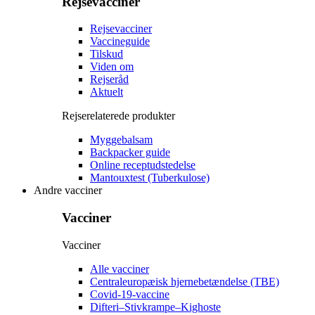
Rejsevacciner
Rejsevacciner
Vaccineguide
Tilskud
Viden om
Rejseråd
Aktuelt
Rejserelaterede produkter
Myggebalsam
Backpacker guide
Online receptudstedelse
Mantouxtest (Tuberkulose)
Andre vacciner
Vacciner
Vacciner
Alle vacciner
Centraleuropæisk hjernebetændelse (TBE)
Covid-19-vaccine
Difteri–Stivkrampe–Kighoste