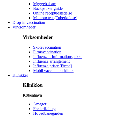
Myggebalsam
Backpacker guide
Online receptudstedelse
Mantouxtest (Tuberkulose)
Drop-in vaccination
Virksomheder
Virksomheder
Skolevaccination
Firmavaccination
Influenza - Informationspakke
Influenza arrangement
Influenza priser [Firma]
Mobil vaccinationsklinik
Klinikker
Klinikker
København
Amager
Frederiksberg
Hovedbanegården