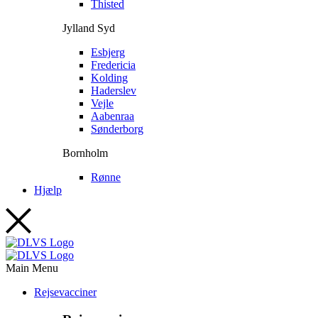
Thisted
Jylland Syd
Esbjerg
Fredericia
Kolding
Haderslev
Vejle
Aabenraa
Sønderborg
Bornholm
Rønne
Hjælp
Main Menu
Rejsevacciner