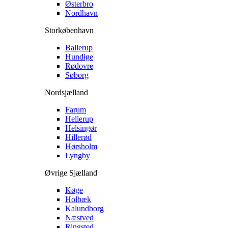
Østerbro
Nordhavn
Storkøbenhavn
Ballerup
Hundige
Rødovre
Søborg
Nordsjælland
Farum
Hellerup
Helsingør
Hillerød
Hørsholm
Lyngby
Øvrige Sjælland
Køge
Holbæk
Kalundborg
Næstved
Ringsted