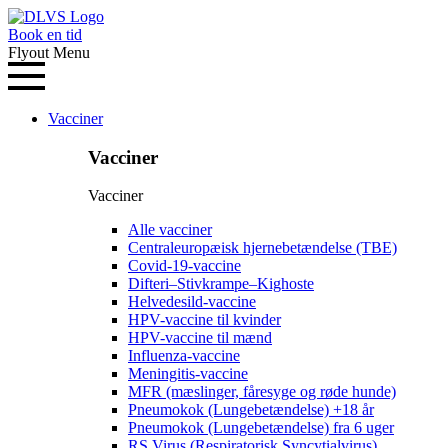
Book en tid
Flyout Menu
Vacciner
Vacciner
Vacciner
Alle vacciner
Centraleuropæisk hjernebetændelse (TBE)
Covid-19-vaccine
Difteri–Stivkrampe–Kighoste
Helvedesild-vaccine
HPV-vaccine til kvinder
HPV-vaccine til mænd
Influenza-vaccine
Meningitis-vaccine
MFR (mæslinger, fåresyge og røde hunde)
Pneumokok (Lungebetændelse) +18 år
Pneumokok (Lungebetændelse) fra 6 uger
RS Virus (Respiratorisk Syncytialvirus)