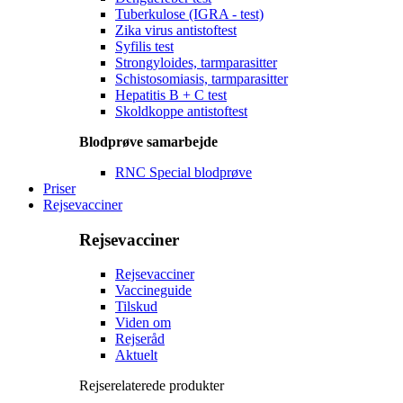
Tuberkulose (IGRA - test)
Zika virus antistoftest
Syfilis test
Strongyloides, tarmparasitter
Schistosomiasis, tarmparasitter
Hepatitis B + C test
Skoldkoppe antistoftest
Blodprøve samarbejde
RNC Special blodprøve
Priser
Rejsevacciner
Rejsevacciner
Rejsevacciner
Vaccineguide
Tilskud
Viden om
Rejseråd
Aktuelt
Rejserelaterede produkter