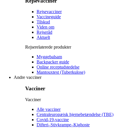
Rejsevacciner
Rejsevacciner
Vaccineguide
Tilskud
Viden om
Rejseråd
Aktuelt
Rejserelaterede produkter
Myggebalsam
Backpacker guide
Online receptudstedelse
Mantouxtest (Tuberkulose)
Andre vacciner
Vacciner
Vacciner
Alle vacciner
Centraleuropæisk hjernebetændelse (TBE)
Covid-19-vaccine
Difteri–Stivkrampe–Kighoste