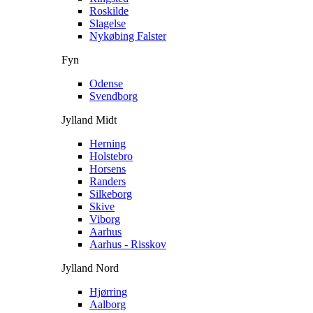
Roskilde
Slagelse
Nykøbing Falster
Fyn
Odense
Svendborg
Jylland Midt
Herning
Holstebro
Horsens
Randers
Silkeborg
Skive
Viborg
Aarhus
Aarhus - Risskov
Jylland Nord
Hjørring
Aalborg