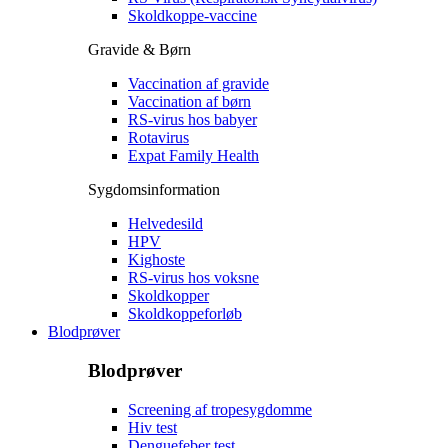
Skoldkoppe-vaccine
Gravide & Børn
Vaccination af gravide
Vaccination af børn
RS-virus hos babyer
Rotavirus
Expat Family Health
Sygdomsinformation
Helvedesild
HPV
Kighoste
RS-virus hos voksne
Skoldkopper
Skoldkoppeforløb
Blodprøver
Blodprøver
Screening af tropesygdomme
Hiv test
Denguefeber test