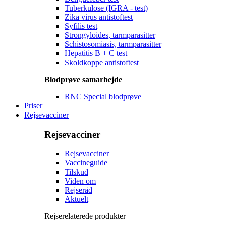
Tuberkulose (IGRA - test)
Zika virus antistoftest
Syfilis test
Strongyloides, tarmparasitter
Schistosomiasis, tarmparasitter
Hepatitis B + C test
Skoldkoppe antistoftest
Blodprøve samarbejde
RNC Special blodprøve
Priser
Rejsevacciner
Rejsevacciner
Rejsevacciner
Vaccineguide
Tilskud
Viden om
Rejseråd
Aktuelt
Rejserelaterede produkter