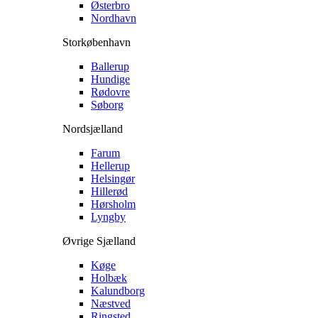
Østerbro
Nordhavn
Storkøbenhavn
Ballerup
Hundige
Rødovre
Søborg
Nordsjælland
Farum
Hellerup
Helsingør
Hillerød
Hørsholm
Lyngby
Øvrige Sjælland
Køge
Holbæk
Kalundborg
Næstved
Ringsted