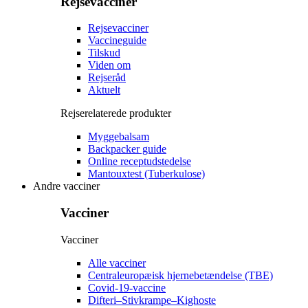
Rejsevacciner
Rejsevacciner
Vaccineguide
Tilskud
Viden om
Rejseråd
Aktuelt
Rejserelaterede produkter
Myggebalsam
Backpacker guide
Online receptudstedelse
Mantouxtest (Tuberkulose)
Andre vacciner
Vacciner
Vacciner
Alle vacciner
Centraleuropæisk hjernebetændelse (TBE)
Covid-19-vaccine
Difteri–Stivkrampe–Kighoste