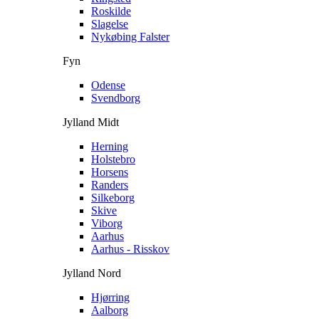
Roskilde
Slagelse
Nykøbing Falster
Fyn
Odense
Svendborg
Jylland Midt
Herning
Holstebro
Horsens
Randers
Silkeborg
Skive
Viborg
Aarhus
Aarhus - Risskov
Jylland Nord
Hjørring
Aalborg