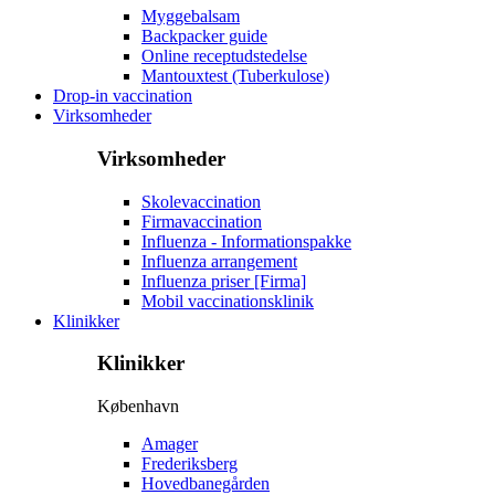
Myggebalsam
Backpacker guide
Online receptudstedelse
Mantouxtest (Tuberkulose)
Drop-in vaccination
Virksomheder
Virksomheder
Skolevaccination
Firmavaccination
Influenza - Informationspakke
Influenza arrangement
Influenza priser [Firma]
Mobil vaccinationsklinik
Klinikker
Klinikker
København
Amager
Frederiksberg
Hovedbanegården