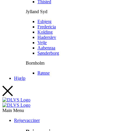
Thisted
Jylland Syd
Esbjerg
Fredericia
Kolding
Haderslev
Vejle
Aabenraa
Sønderborg
Bornholm
Rønne
Hjælp
Main Menu
Rejsevacciner