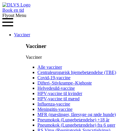
Book en tid
Flyout Menu
Vacciner
Vacciner
Vacciner
Alle vacciner
Centraleuropæisk hjernebetændelse (TBE)
Covid-19-vaccine
Difteri–Stivkrampe–Kighoste
Helvedesild-vaccine
HPV-vaccine til kvinder
HPV-vaccine til mænd
Influenza-vaccine
Meningitis-vaccine
MFR (mæslinger, fåresyge og røde hunde)
Pneumokok (Lungebetændelse) +18 år
Pneumokok (Lungebetændelse) fra 6 uger
RS Virus (Respiratorisk Syncytialvirus)