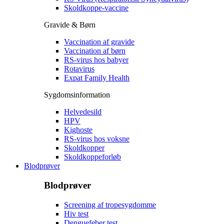
Skoldkoppe-vaccine
Gravide & Børn
Vaccination af gravide
Vaccination af børn
RS-virus hos babyer
Rotavirus
Expat Family Health
Sygdomsinformation
Helvedesild
HPV
Kighoste
RS-virus hos voksne
Skoldkopper
Skoldkoppeforløb
Blodprøver
Blodprøver
Screening af tropesygdomme
Hiv test
Denguefeber test