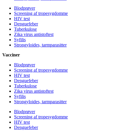
Blodprøver
Screening af tropesygdomme
HIV test
Denguefeber
Tuberkulose
Zika virus antistoftest
Syfilis
Strongyloides, tarmparasitter
Vacciner
Blodprøver
Screening af tropesygdomme
HIV test
Denguefeber
Tuberkulose
Zika virus antistoftest
Syfilis
Strongyloides, tarmparasitter
Blodprøver
Screening af tropesygdomme
HIV test
Denguefeber