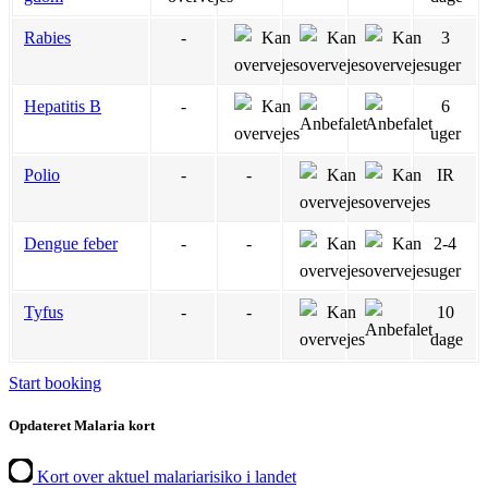
Rabies
-
3
uger
Hepatitis B
-
6
uger
Polio
-
-
IR
Dengue feber
-
-
2-4
uger
Tyfus
-
-
10
dage
Start booking
Opdateret Malaria kort
Kort over aktuel malariarisiko i landet