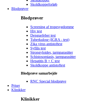
Skoldkopper
Skoldkoppeforløb
Blodprøver
Blodprøver
Screening af tropesygdomme
Hiv test
Denguefeber test
Tuberkulose (IGRA - test)
Zika virus antistoftest
Syfilis test
Strongyloides, tarmparasitter
Schistosomiasis, tarmparasitter
Hepatitis B + C test
Skoldkoppe antistoftest
Blodprøve samarbejde
RNC Special blodprøve
Priser
Klinikker
Klinikker