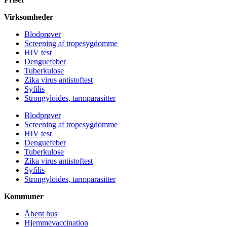
Virksomheder
Blodprøver
Screening af tropesygdomme
HIV test
Denguefeber
Tuberkulose
Zika virus antistoftest
Syfilis
Strongyloides, tarmparasitter
Blodprøver
Screening af tropesygdomme
HIV test
Denguefeber
Tuberkulose
Zika virus antistoftest
Syfilis
Strongyloides, tarmparasitter
Kommuner
Åbent hus
Hjemmevaccination