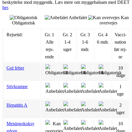
beskyttelse mod myggestik. Læs mere om myggebalsam med DEET
her
.
Anbefalet
Kan
Obligatorisk
overvejes
Rejsetid:
Gr. 1
Gr. 2
Gr. 3
Gr. 4
Vac­ci­
Alle
1-4
1-6
6 mdr.
na­tion
rejs­
uger
mdr.
før rej­
ende
se
Gul feber
10
dage
Stivkrampe
1
uge
Hepatitis A
2
uger
Meningokoksy
10
gdom
dage