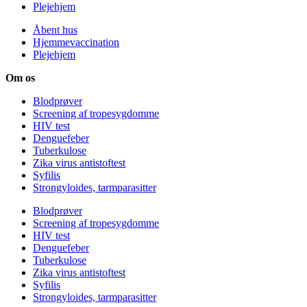
Plejehjem
Åbent hus
Hjemmevaccination
Plejehjem
Om os
Blodprøver
Screening af tropesygdomme
HIV test
Denguefeber
Tuberkulose
Zika virus antistoftest
Syfilis
Strongyloides, tarmparasitter
Blodprøver
Screening af tropesygdomme
HIV test
Denguefeber
Tuberkulose
Zika virus antistoftest
Syfilis
Strongyloides, tarmparasitter