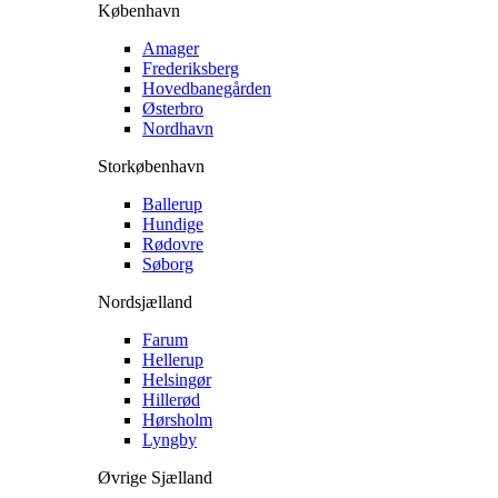
København
Amager
Frederiksberg
Hovedbanegården
Østerbro
Nordhavn
Storkøbenhavn
Ballerup
Hundige
Rødovre
Søborg
Nordsjælland
Farum
Hellerup
Helsingør
Hillerød
Hørsholm
Lyngby
Øvrige Sjælland