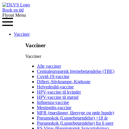
Book en tid
Flyout Menu
Vacciner
Vacciner
Vacciner
Alle vacciner
Centraleuropæisk hjernebetændelse (TBE)
Covid-19-vaccine
Difteri–Stivkrampe–Kighoste
Helvedesild-vaccine
HPV-vaccine til kvinder
HPV-vaccine til mænd
Influenza-vaccine
Meningitis-vaccine
MFR (mæslinger, fåresyge og røde hunde)
Pneumokok (Lungebetændelse) +18 år
Pneumokok (Lungebetændelse) fra 6 uger
RS Virus (Respiratorisk Syncytialvirus)