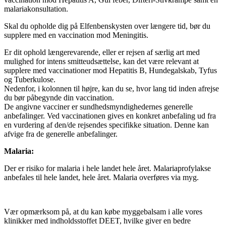
malariakonsultation.
Skal du opholde dig på Elfenbenskysten over længere tid, bør du
supplere med en vaccination mod Meningitis.
Er dit ophold længerevarende, eller er rejsen af særlig art med
mulighed for intens smitteudsættelse, kan det være relevant at
supplere med vaccinationer mod Hepatitis B, Hundegalskab, Tyfus
og Tuberkulose.
Nedenfor, i kolonnen til højre, kan du se, hvor lang tid inden afrejse
du bør påbegynde din vaccination.
De angivne vacciner er sundhedsmyndighedernes generelle
anbefalinger. Ved vaccinationen gives en konkret anbefaling ud fra
en vurdering af den/de rejsendes specifikke situation. Denne kan
afvige fra de generelle anbefalinger.
Malaria:
Der er risiko for malaria i hele landet hele året. Malariaprofylakse
anbefales til hele landet, hele året. Malaria overføres via myg.
Vær opmærksom på, at du kan købe myggebalsam i alle vores
klinikker med indholdsstoffet DEET, hvilke giver en bedre