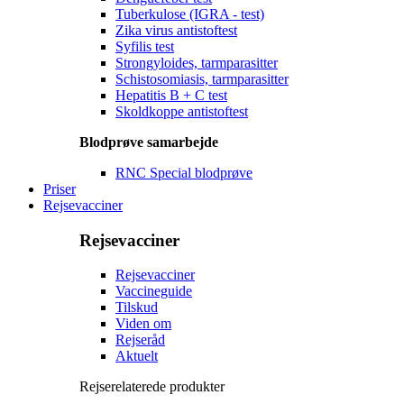
Tuberkulose (IGRA - test)
Zika virus antistoftest
Syfilis test
Strongyloides, tarmparasitter
Schistosomiasis, tarmparasitter
Hepatitis B + C test
Skoldkoppe antistoftest
Blodprøve samarbejde
RNC Special blodprøve
Priser
Rejsevacciner
Rejsevacciner
Rejsevacciner
Vaccineguide
Tilskud
Viden om
Rejseråd
Aktuelt
Rejserelaterede produkter