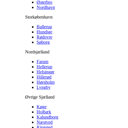
Østerbro
Nordhavn
Storkøbenhavn
Ballerup
Hundige
Rødovre
Søborg
Nordsjælland
Farum
Hellerup
Helsingør
Hillerød
Hørsholm
Lyngby
Øvrige Sjælland
Køge
Holbæk
Kalundborg
Næstved
Ringsted