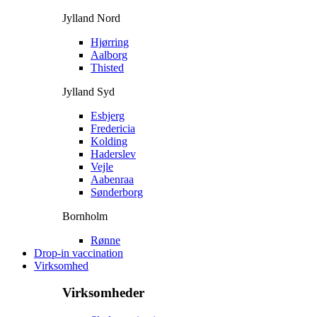
Jylland Nord
Hjørring
Aalborg
Thisted
Jylland Syd
Esbjerg
Fredericia
Kolding
Haderslev
Vejle
Aabenraa
Sønderborg
Bornholm
Rønne
Drop-in vaccination
Virksomhed
Virksomheder