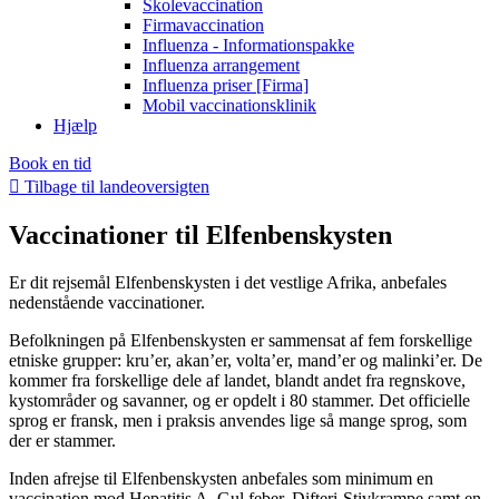
Skolevaccination
Firmavaccination
Influenza - Informationspakke
Influenza arrangement
Influenza priser [Firma]
Mobil vaccinationsklinik
Hjælp
Book en tid
Tilbage til landeoversigten
Vaccinationer til Elfenbenskysten
Er dit rejsemål Elfenbenskysten i det vestlige Afrika, anbefales
nedenstående vaccinationer.
Befolkningen på Elfenbenskysten er sammensat af fem forskellige
etniske grupper: kru’er, akan’er, volta’er, mand’er og malinki’er. De
kommer fra forskellige dele af landet, blandt andet fra regnskove,
kystområder og savanner, og er opdelt i 80 stammer. Det officielle
sprog er fransk, men i praksis anvendes lige så mange sprog, som
der er stammer.
Inden afrejse til Elfenbenskysten anbefales som minimum en
vaccination mod Hepatitis A, Gul feber, Difteri-Stivkrampe samt en