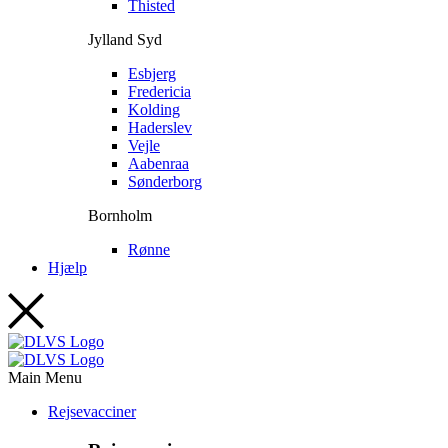
Thisted
Jylland Syd
Esbjerg
Fredericia
Kolding
Haderslev
Vejle
Aabenraa
Sønderborg
Bornholm
Rønne
Hjælp
Main Menu
Rejsevacciner