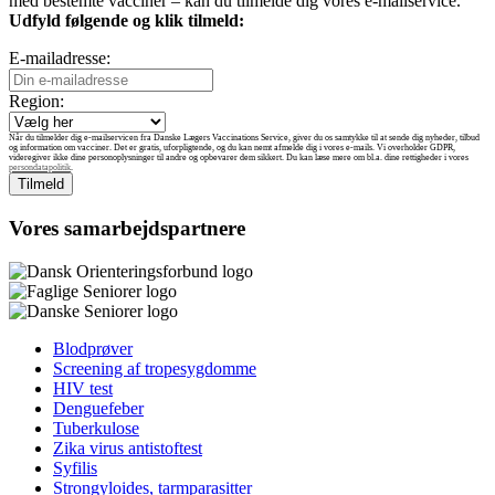
med bestemte vacciner – kan du tilmelde dig vores e-mailservice.
Udfyld følgende og klik tilmeld:
E-mailadresse:
Region:
Når du tilmelder dig e-mailservicen fra Danske Lægers Vaccinations Service, giver du os samtykke til at sende dig nyheder, tilbud
og information om vacciner. Det er gratis, uforpligtende, og du kan nemt afmelde dig i vores e-mails. Vi overholder GDPR,
videregiver ikke dine personoplysninger til andre og opbevarer dem sikkert. Du kan læse mere om bl.a. dine rettigheder i vores
persondatapolitik
.
Vores samarbejdspartnere
Blodprøver
Screening af tropesygdomme
HIV test
Denguefeber
Tuberkulose
Zika virus antistoftest
Syfilis
Strongyloides, tarmparasitter