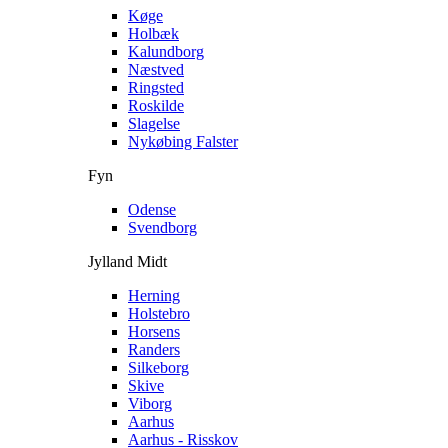
Køge
Holbæk
Kalundborg
Næstved
Ringsted
Roskilde
Slagelse
Nykøbing Falster
Fyn
Odense
Svendborg
Jylland Midt
Herning
Holstebro
Horsens
Randers
Silkeborg
Skive
Viborg
Aarhus
Aarhus - Risskov