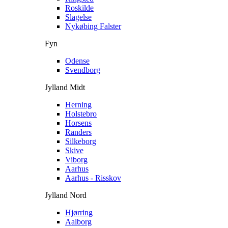
Roskilde
Slagelse
Nykøbing Falster
Fyn
Odense
Svendborg
Jylland Midt
Herning
Holstebro
Horsens
Randers
Silkeborg
Skive
Viborg
Aarhus
Aarhus - Risskov
Jylland Nord
Hjørring
Aalborg