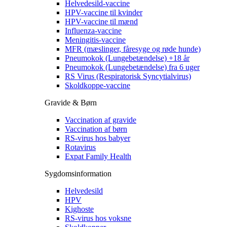
Helvedesild-vaccine
HPV-vaccine til kvinder
HPV-vaccine til mænd
Influenza-vaccine
Meningitis-vaccine
MFR (mæslinger, fåresyge og røde hunde)
Pneumokok (Lungebetændelse) +18 år
Pneumokok (Lungebetændelse) fra 6 uger
RS Virus (Respiratorisk Syncytialvirus)
Skoldkoppe-vaccine
Gravide & Børn
Vaccination af gravide
Vaccination af børn
RS-virus hos babyer
Rotavirus
Expat Family Health
Sygdomsinformation
Helvedesild
HPV
Kighoste
RS-virus hos voksne