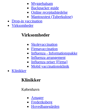
Myggebalsam
Backpacker guide
Online receptudstedelse
Mantouxtest (Tuberkulose)
Drop-in vaccination
Virksomheder
Virksomheder
Skolevaccination
Firmavaccination
Influenza - Informationspakke
Influenza arrangement
Influenza priser [Firma]
Mobil vaccinationsklinik
Klinikker
Klinikker
København
Amager
Frederiksberg
Hovedbanegården