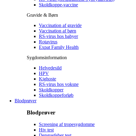
Skoldkoppe-vaccine
Gravide & Børn
Vaccination af gravide
Vaccination af børn
RS-virus hos babyer
Rotavirus
Expat Family Health
Sygdomsinformation
Helvedesild
HPV
Kighoste
RS-virus hos voksne
Skoldkopper
Skoldkoppeforløb
Blodprøver
Blodprøver
Screening af tropesygdomme
Hiv test
Denguefeber test