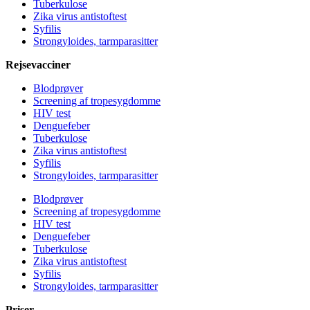
Tuberkulose
Zika virus antistoftest
Syfilis
Strongyloides, tarmparasitter
Rejsevacciner
Blodprøver
Screening af tropesygdomme
HIV test
Denguefeber
Tuberkulose
Zika virus antistoftest
Syfilis
Strongyloides, tarmparasitter
Blodprøver
Screening af tropesygdomme
HIV test
Denguefeber
Tuberkulose
Zika virus antistoftest
Syfilis
Strongyloides, tarmparasitter
Priser