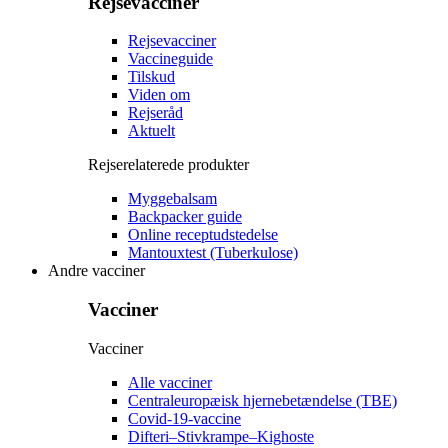
Rejsevacciner
Rejsevacciner
Vaccineguide
Tilskud
Viden om
Rejseråd
Aktuelt
Rejserelaterede produkter
Myggebalsam
Backpacker guide
Online receptudstedelse
Mantouxtest (Tuberkulose)
Andre vacciner
Vacciner
Vacciner
Alle vacciner
Centraleuropæisk hjernebetændelse (TBE)
Covid-19-vaccine
Difteri–Stivkrampe–Kighoste