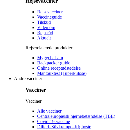
Rejsevacciner
Rejsevacciner
Vaccineguide
Tilskud
Viden om
Rejseråd
Aktuelt
Rejserelaterede produkter
Myggebalsam
Backpacker guide
Online receptudstedelse
Mantouxtest (Tuberkulose)
Andre vacciner
Vacciner
Vacciner
Alle vacciner
Centraleuropæisk hjernebetændelse (TBE)
Covid-19-vaccine
Difteri–Stivkrampe–Kighoste