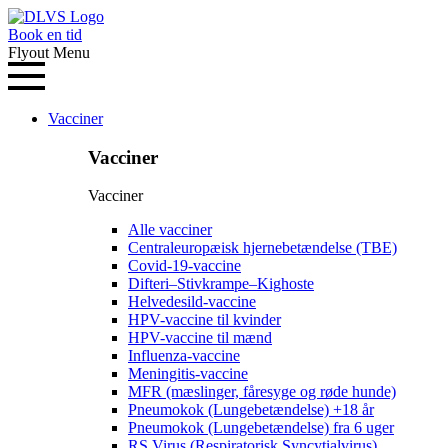
Book en tid
Flyout Menu
Vacciner
Vacciner
Vacciner
Alle vacciner
Centraleuropæisk hjernebetændelse (TBE)
Covid-19-vaccine
Difteri–Stivkrampe–Kighoste
Helvedesild-vaccine
HPV-vaccine til kvinder
HPV-vaccine til mænd
Influenza-vaccine
Meningitis-vaccine
MFR (mæslinger, fåresyge og røde hunde)
Pneumokok (Lungebetændelse) +18 år
Pneumokok (Lungebetændelse) fra 6 uger
RS Virus (Respiratorisk Syncytialvirus)