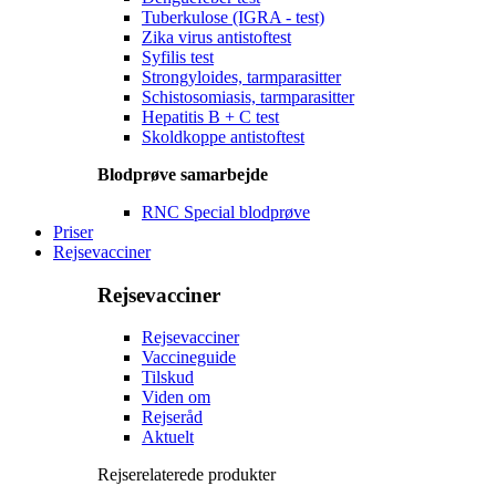
Tuberkulose (IGRA - test)
Zika virus antistoftest
Syfilis test
Strongyloides, tarmparasitter
Schistosomiasis, tarmparasitter
Hepatitis B + C test
Skoldkoppe antistoftest
Blodprøve samarbejde
RNC Special blodprøve
Priser
Rejsevacciner
Rejsevacciner
Rejsevacciner
Vaccineguide
Tilskud
Viden om
Rejseråd
Aktuelt
Rejserelaterede produkter