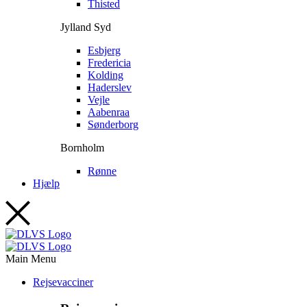
Thisted
Jylland Syd
Esbjerg
Fredericia
Kolding
Haderslev
Vejle
Aabenraa
Sønderborg
Bornholm
Rønne
Hjælp
Main Menu
Rejsevacciner