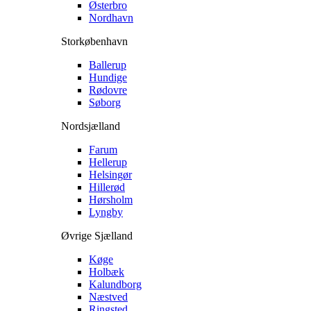
Østerbro
Nordhavn
Storkøbenhavn
Ballerup
Hundige
Rødovre
Søborg
Nordsjælland
Farum
Hellerup
Helsingør
Hillerød
Hørsholm
Lyngby
Øvrige Sjælland
Køge
Holbæk
Kalundborg
Næstved
Ringsted