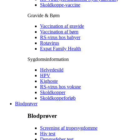
Skoldkoppe-vaccine
Gravide & Børn
Vaccination af gravide
Vaccination af børn
RS-virus hos babyer
Rotavirus
Expat Family Health
Sygdomsinformation
Helvedesild
HPV
Kighoste
RS-virus hos voksne
Skoldkopper
Skoldkoppeforløb
Blodprøver
Blodprøver
Screening af tropesygdomme
Hiv test
Denguefeber test