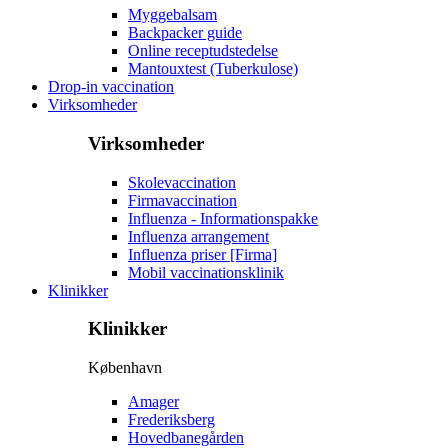
Myggebalsam
Backpacker guide
Online receptudstedelse
Mantouxtest (Tuberkulose)
Drop-in vaccination
Virksomheder
Virksomheder
Skolevaccination
Firmavaccination
Influenza - Informationspakke
Influenza arrangement
Influenza priser [Firma]
Mobil vaccinationsklinik
Klinikker
Klinikker
København
Amager
Frederiksberg
Hovedbanegården