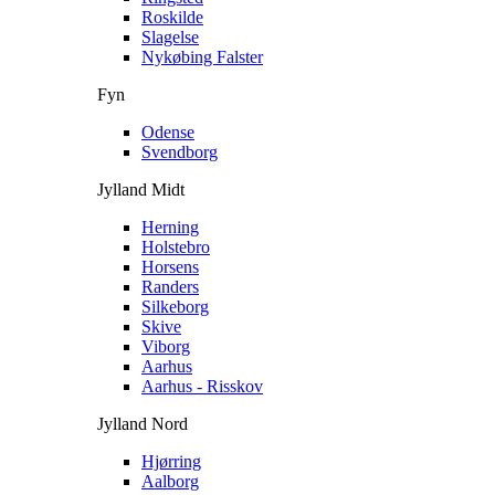
Roskilde
Slagelse
Nykøbing Falster
Fyn
Odense
Svendborg
Jylland Midt
Herning
Holstebro
Horsens
Randers
Silkeborg
Skive
Viborg
Aarhus
Aarhus - Risskov
Jylland Nord
Hjørring
Aalborg