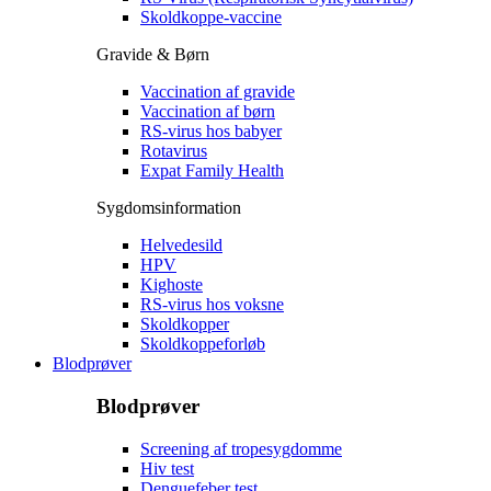
Skoldkoppe-vaccine
Gravide & Børn
Vaccination af gravide
Vaccination af børn
RS-virus hos babyer
Rotavirus
Expat Family Health
Sygdomsinformation
Helvedesild
HPV
Kighoste
RS-virus hos voksne
Skoldkopper
Skoldkoppeforløb
Blodprøver
Blodprøver
Screening af tropesygdomme
Hiv test
Denguefeber test