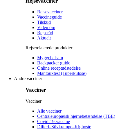
Rejsevacciner
Rejsevacciner
Vaccineguide
Tilskud
Viden om
Rejseråd
Aktuelt
Rejserelaterede produkter
Myggebalsam
Backpacker guide
Online receptudstedelse
Mantouxtest (Tuberkulose)
Andre vacciner
Vacciner
Vacciner
Alle vacciner
Centraleuropæisk hjernebetændelse (TBE)
Covid-19-vaccine
Difteri–Stivkrampe–Kighoste