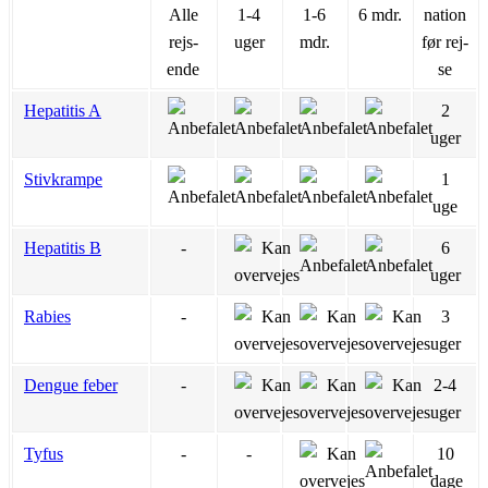
Alle
1-4
1-6
6 mdr.
na­tion
rejs­
uger
mdr.
før rej­
ende
se
Hepatitis A
2
uger
Stivkrampe
1
uge
Hepatitis B
-
6
uger
Rabies
-
3
uger
Dengue feber
-
2-4
uger
Tyfus
-
-
10
dage