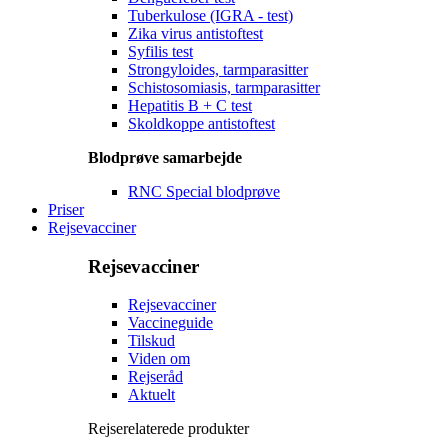
Tuberkulose (IGRA - test)
Zika virus antistoftest
Syfilis test
Strongyloides, tarmparasitter
Schistosomiasis, tarmparasitter
Hepatitis B + C test
Skoldkoppe antistoftest
Blodprøve samarbejde
RNC Special blodprøve
Priser
Rejsevacciner
Rejsevacciner
Rejsevacciner
Vaccineguide
Tilskud
Viden om
Rejseråd
Aktuelt
Rejserelaterede produkter