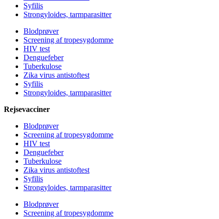
Syfilis
Strongyloides, tarmparasitter
Blodprøver
Screening af tropesygdomme
HIV test
Denguefeber
Tuberkulose
Zika virus antistoftest
Syfilis
Strongyloides, tarmparasitter
Rejsevacciner
Blodprøver
Screening af tropesygdomme
HIV test
Denguefeber
Tuberkulose
Zika virus antistoftest
Syfilis
Strongyloides, tarmparasitter
Blodprøver
Screening af tropesygdomme