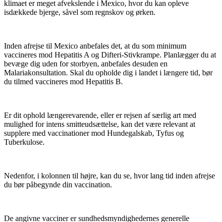
klimaet er meget afvekslende i Mexico, hvor du kan opleve
isdækkede bjerge, såvel som regnskov og ørken.
Inden afrejse til Mexico anbefales det, at du som minimum
vaccineres mod Hepatitis A og Difteri-Stivkrampe. Planlægger du at
bevæge dig uden for storbyen, anbefales desuden en
Malariakonsultation. Skal du opholde dig i landet i længere tid, bør
du tilmed vaccineres mod Hepatitis B.
Er dit ophold længerevarende, eller er rejsen af særlig art med
mulighed for intens smitteudsættelse, kan det være relevant at
supplere med vaccinationer mod Hundegalskab, Tyfus og
Tuberkulose.
Nedenfor, i kolonnen til højre, kan du se, hvor lang tid inden afrejse
du bør påbegynde din vaccination.
De angivne vacciner er sundhedsmyndighedernes generelle