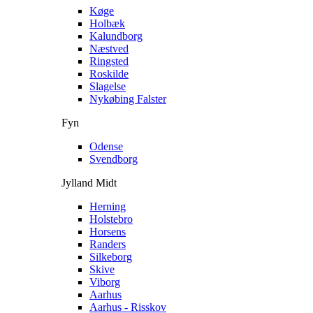
Køge
Holbæk
Kalundborg
Næstved
Ringsted
Roskilde
Slagelse
Nykøbing Falster
Fyn
Odense
Svendborg
Jylland Midt
Herning
Holstebro
Horsens
Randers
Silkeborg
Skive
Viborg
Aarhus
Aarhus - Risskov