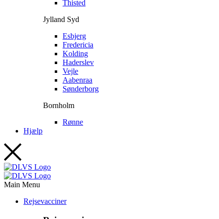
Thisted
Jylland Syd
Esbjerg
Fredericia
Kolding
Haderslev
Vejle
Aabenraa
Sønderborg
Bornholm
Rønne
Hjælp
Main Menu
Rejsevacciner