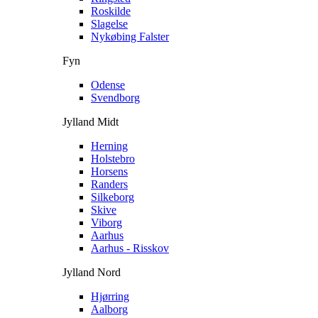
Roskilde
Slagelse
Nykøbing Falster
Fyn
Odense
Svendborg
Jylland Midt
Herning
Holstebro
Horsens
Randers
Silkeborg
Skive
Viborg
Aarhus
Aarhus - Risskov
Jylland Nord
Hjørring
Aalborg