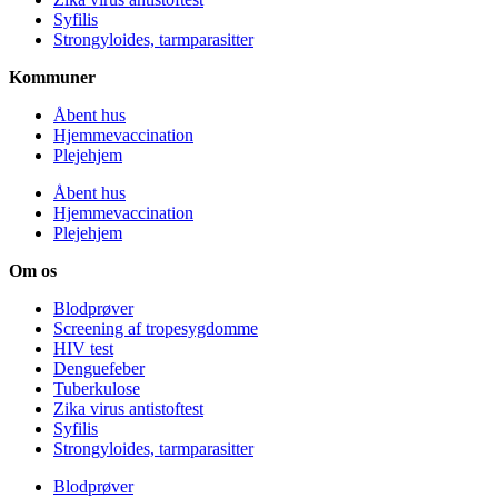
Syfilis
Strongyloides, tarmparasitter
Kommuner
Åbent hus
Hjemmevaccination
Plejehjem
Åbent hus
Hjemmevaccination
Plejehjem
Om os
Blodprøver
Screening af tropesygdomme
HIV test
Denguefeber
Tuberkulose
Zika virus antistoftest
Syfilis
Strongyloides, tarmparasitter
Blodprøver