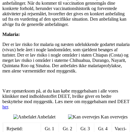
anbefalinger. Når du kommer til vaccination gennemgås dine
konkrete forhold, herunder vaccinationshistorik og forventede
aktiviteter på rejsemålet, hvorefter der gives en konkret anbefaling
ud fra en vurdering af den specifikke situation. Den anbefaling kan
afvige fra de generelle anbefalinger.
Malaria:
Der er lav risiko for malaria og næsten udelukkende godartet malaria
(vivax) hele året i nogle landområder, som sjældent besøges af
turister. Der er lav risiko i nogle områder i staten Chiapas (Costa) og
meget lav risiko i områder i staterne Chihuahua, Durango, Nayarit,
Quintana Roo og Sinaloa. Der anbefales ikke malariaprofylakse,
men alene værnemidler mod myggestik.
Vær opmærksom på, at du kan købe myggebalsam i alle vores
klinikker med indholdsstoffet DEET, hvilke giver en bedre
beskyttelse mod myggestik. Læs mere om myggebalsam med DEET
her
.
Anbefalet
Kan overvejes
Rejsetid:
Gr. 1
Gr. 2
Gr. 3
Gr. 4
Vac­ci­