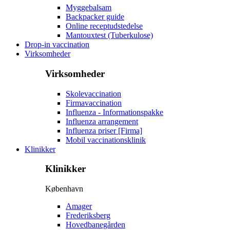
Myggebalsam
Backpacker guide
Online receptudstedelse
Mantouxtest (Tuberkulose)
Drop-in vaccination
Virksomheder
Virksomheder
Skolevaccination
Firmavaccination
Influenza - Informationspakke
Influenza arrangement
Influenza priser [Firma]
Mobil vaccinationsklinik
Klinikker
Klinikker
København
Amager
Frederiksberg
Hovedbanegården