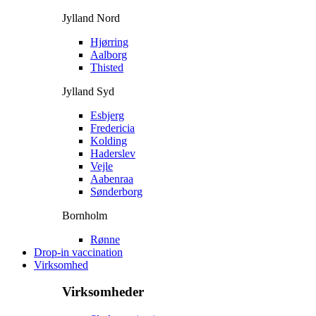
Jylland Nord
Hjørring
Aalborg
Thisted
Jylland Syd
Esbjerg
Fredericia
Kolding
Haderslev
Vejle
Aabenraa
Sønderborg
Bornholm
Rønne
Drop-in vaccination
Virksomhed
Virksomheder