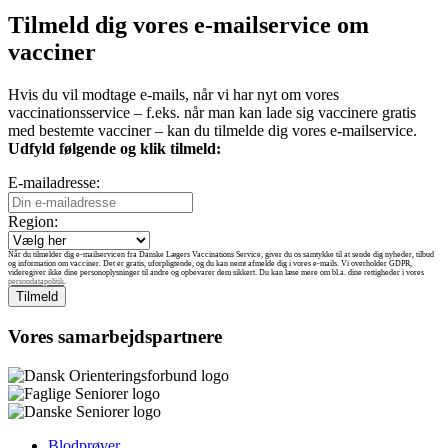
Tilmeld dig vores e-mailservice om
vacciner
Hvis du vil modtage e-mails, når vi har nyt om vores
vaccinationsservice – f.eks. når man kan lade sig vaccinere gratis
med bestemte vacciner – kan du tilmelde dig vores e-mailservice.
Udfyld følgende og klik tilmeld:
E-mailadresse:
Region:
Når du tilmelder dig e-mailservicen fra Danske Lægers Vaccinations Service, giver du os samtykke til at sende dig nyheder, tilbud
og information om vacciner. Det er gratis, uforpligtende, og du kan nemt afmelde dig i vores e-mails. Vi overholder GDPR,
videregiver ikke dine personoplysninger til andre og opbevarer dem sikkert. Du kan læse mere om bl.a. dine rettigheder i vores
persondatapolitik
.
Vores samarbejdspartnere
Blodprøver