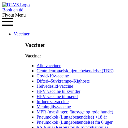
Book en tid
Flyout Menu
Vacciner
Vacciner
Vacciner
Alle vacciner
Centraleuropæisk hjernebetændelse (TBE)
Covid-19-vaccine
Difteri–Stivkrampe–Kighoste
Helvedesild-vaccine
HPV-vaccine til kvinder
HPV-vaccine til mænd
Influenza-vaccine
Meningitis-vaccine
MFR (mæslinger, fåresyge og røde hunde)
Pneumokok (Lungebetændelse) +18 år
Pneumokok (Lungebetændelse) fra 6 uger
RS Virus (Respiratorisk Syncytialvirus)