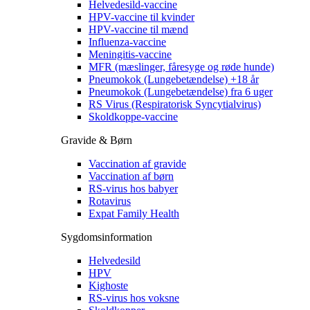
Helvedesild-vaccine
HPV-vaccine til kvinder
HPV-vaccine til mænd
Influenza-vaccine
Meningitis-vaccine
MFR (mæslinger, fåresyge og røde hunde)
Pneumokok (Lungebetændelse) +18 år
Pneumokok (Lungebetændelse) fra 6 uger
RS Virus (Respiratorisk Syncytialvirus)
Skoldkoppe-vaccine
Gravide & Børn
Vaccination af gravide
Vaccination af børn
RS-virus hos babyer
Rotavirus
Expat Family Health
Sygdomsinformation
Helvedesild
HPV
Kighoste
RS-virus hos voksne