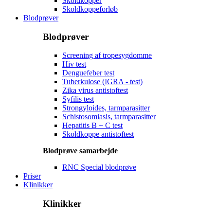
Skoldkopper
Skoldkoppeforløb
Blodprøver
Blodprøver
Screening af tropesygdomme
Hiv test
Denguefeber test
Tuberkulose (IGRA - test)
Zika virus antistoftest
Syfilis test
Strongyloides, tarmparasitter
Schistosomiasis, tarmparasitter
Hepatitis B + C test
Skoldkoppe antistoftest
Blodprøve samarbejde
RNC Special blodprøve
Priser
Klinikker
Klinikker