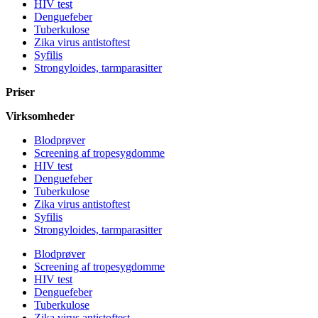
HIV test
Denguefeber
Tuberkulose
Zika virus antistoftest
Syfilis
Strongyloides, tarmparasitter
Priser
Virksomheder
Blodprøver
Screening af tropesygdomme
HIV test
Denguefeber
Tuberkulose
Zika virus antistoftest
Syfilis
Strongyloides, tarmparasitter
Blodprøver
Screening af tropesygdomme
HIV test
Denguefeber
Tuberkulose
Zika virus antistoftest