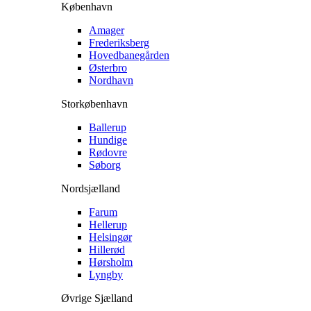
København
Amager
Frederiksberg
Hovedbanegården
Østerbro
Nordhavn
Storkøbenhavn
Ballerup
Hundige
Rødovre
Søborg
Nordsjælland
Farum
Hellerup
Helsingør
Hillerød
Hørsholm
Lyngby
Øvrige Sjælland