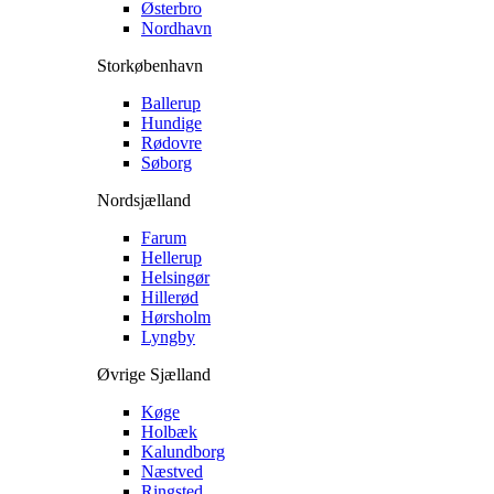
Østerbro
Nordhavn
Storkøbenhavn
Ballerup
Hundige
Rødovre
Søborg
Nordsjælland
Farum
Hellerup
Helsingør
Hillerød
Hørsholm
Lyngby
Øvrige Sjælland
Køge
Holbæk
Kalundborg
Næstved
Ringsted