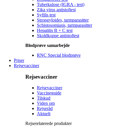
Tuberkulose (IGRA - test)
Zika virus antistoftest
Syfilis test
Strongyloides, tarmparasitter
Schistosomiasis, tarmparasitter
Hepatitis B + C test
Skoldkoppe antistoftest
Blodprøve samarbejde
RNC Special blodprøve
Priser
Rejsevacciner
Rejsevacciner
Rejsevacciner
Vaccineguide
Tilskud
Viden om
Rejseråd
Aktuelt
Rejserelaterede produkter