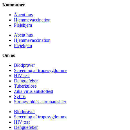
Kommuner
Åbent hus
Hjemmevaccination
Plejehjem
Åbent hus
Hjemmevaccination
Plejehjem
Om os
Blodprøver
Screening af tropesygdomme
HIV test
Denguefeber
Tuberkulose
Zika virus antistoftest
Syfilis
Strongyloides, tarmparasitter
Blodprøver
Screening af tropesygdomme
HIV test
Denguefeber