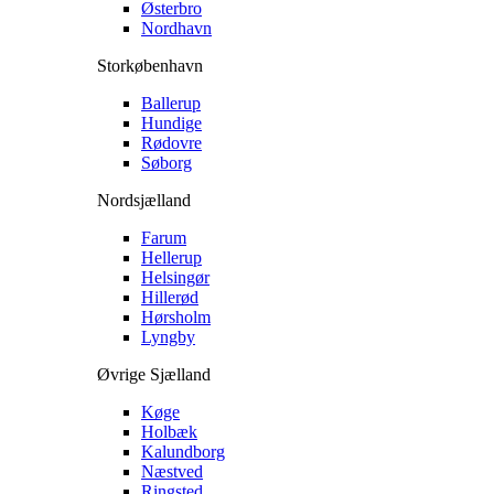
Østerbro
Nordhavn
Storkøbenhavn
Ballerup
Hundige
Rødovre
Søborg
Nordsjælland
Farum
Hellerup
Helsingør
Hillerød
Hørsholm
Lyngby
Øvrige Sjælland
Køge
Holbæk
Kalundborg
Næstved
Ringsted