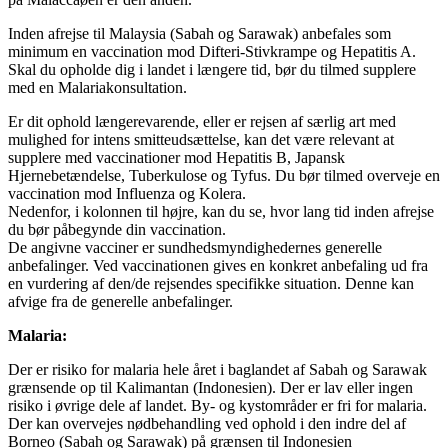
Inden afrejse til Malaysia (Sabah og Sarawak) anbefales som
minimum en vaccination mod Difteri-Stivkrampe og Hepatitis A.
Skal du opholde dig i landet i længere tid, bør du tilmed supplere
med en Malariakonsultation.
Er dit ophold længerevarende, eller er rejsen af særlig art med
mulighed for intens smitteudsættelse, kan det være relevant at
supplere med vaccinationer mod Hepatitis B, Japansk
Hjernebetændelse, Tuberkulose og Tyfus. Du bør tilmed overveje en
vaccination mod Influenza og Kolera.
Nedenfor, i kolonnen til højre, kan du se, hvor lang tid inden afrejse
du bør påbegynde din vaccination.
De angivne vacciner er sundhedsmyndighedernes generelle
anbefalinger. Ved vaccinationen gives en konkret anbefaling ud fra
en vurdering af den/de rejsendes specifikke situation. Denne kan
afvige fra de generelle anbefalinger.
Malaria:
Der er risiko for malaria hele året i baglandet af Sabah og Sarawak
grænsende op til Kalimantan (Indonesien). Der er lav eller ingen
risiko i øvrige dele af landet. By- og kystområder er fri for malaria.
Der kan overvejes nødbehandling ved ophold i den indre del af
Borneo (Sabah og Sarawak) på grænsen til Indonesien