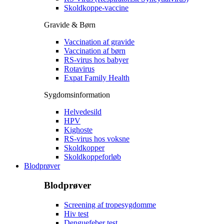
Skoldkoppe-vaccine
Gravide & Børn
Vaccination af gravide
Vaccination af børn
RS-virus hos babyer
Rotavirus
Expat Family Health
Sygdomsinformation
Helvedesild
HPV
Kighoste
RS-virus hos voksne
Skoldkopper
Skoldkoppeforløb
Blodprøver
Blodprøver
Screening af tropesygdomme
Hiv test
Denguefeber test