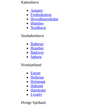
København
Amager
Frederiksberg
Hovedbanegården
Østerbro
Nordhavn
Storkøbenhavn
Ballerup
Hundige
Rødovre
Søborg
Nordsjælland
Farum
Hellerup
Helsingør
Hillerød
Hørsholm
Lyngby
Øvrige Sjælland