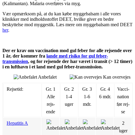
(Kalimantan). Malaria overføres via myg.
Vær opmærksom på, at du kan købe myggebalsam i alle vores
klinikker med indholdsstoffet DEET, hvilke giver en bedre
beskyttelse mod myggestik. Læs mere om myggebalsam med DEET
her
.
Der er krav om vaccination mod gul feber for alle rejsende over
1 år, der kommer fra
lande med risiko for gul feber-
transmission
, og for rejsende der har været i transit (> 12 timer)
i en lufthavn i et land med gul feber-transmission.
Anbefalet
Kan overvejes
Rejsetid:
Gr. 1
Gr. 2
Gr. 3
Gr. 4
Vac­ci­
Alle
1-4
1-6
6 mdr.
na­tion
rejs­
uger
mdr.
før rej­
ende
se
Hepatitis A
2
uger