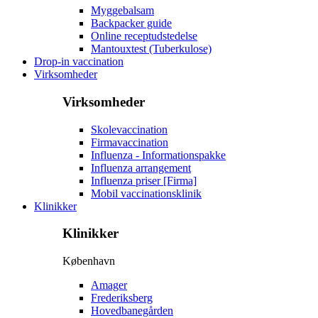
Myggebalsam
Backpacker guide
Online receptudstedelse
Mantouxtest (Tuberkulose)
Drop-in vaccination
Virksomheder
Virksomheder
Skolevaccination
Firmavaccination
Influenza - Informationspakke
Influenza arrangement
Influenza priser [Firma]
Mobil vaccinationsklinik
Klinikker
Klinikker
København
Amager
Frederiksberg
Hovedbanegården