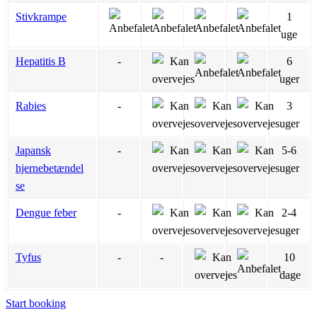
Stivkrampe
1
uge
Hepatitis B
-
6
uger
Rabies
-
3
uger
Japansk
-
5-6
hjernebetændel
uger
se
Dengue feber
-
2-4
uger
Tyfus
-
-
10
dage
Start booking