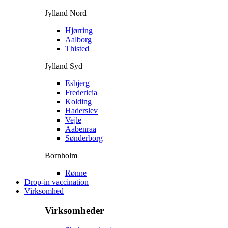
Jylland Nord
Hjørring
Aalborg
Thisted
Jylland Syd
Esbjerg
Fredericia
Kolding
Haderslev
Vejle
Aabenraa
Sønderborg
Bornholm
Rønne
Drop-in vaccination
Virksomhed
Virksomheder