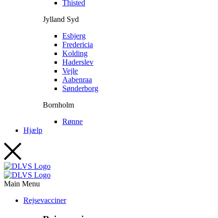
Thisted
Jylland Syd
Esbjerg
Fredericia
Kolding
Haderslev
Vejle
Aabenraa
Sønderborg
Bornholm
Rønne
Hjælp
Main Menu
Rejsevacciner