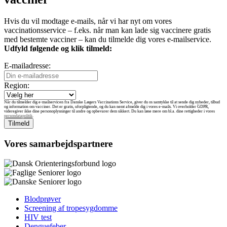
Hvis du vil modtage e-mails, når vi har nyt om vores
vaccinationsservice – f.eks. når man kan lade sig vaccinere gratis
med bestemte vacciner – kan du tilmelde dig vores e-mailservice.
Udfyld følgende og klik tilmeld:
E-mailadresse:
Region:
Når du tilmelder dig e-mailservicen fra Danske Lægers Vaccinations Service, giver du os samtykke til at sende dig nyheder, tilbud
og information om vacciner. Det er gratis, uforpligtende, og du kan nemt afmelde dig i vores e-mails. Vi overholder GDPR,
videregiver ikke dine personoplysninger til andre og opbevarer dem sikkert. Du kan læse mere om bl.a. dine rettigheder i vores
persondatapolitik
.
Vores samarbejdspartnere
Blodprøver
Screening af tropesygdomme
HIV test
Denguefeber