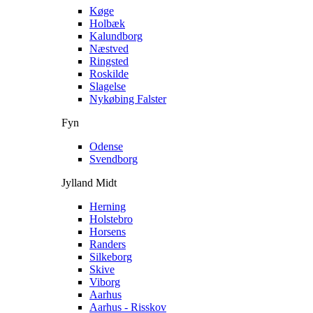
Køge
Holbæk
Kalundborg
Næstved
Ringsted
Roskilde
Slagelse
Nykøbing Falster
Fyn
Odense
Svendborg
Jylland Midt
Herning
Holstebro
Horsens
Randers
Silkeborg
Skive
Viborg
Aarhus
Aarhus - Risskov