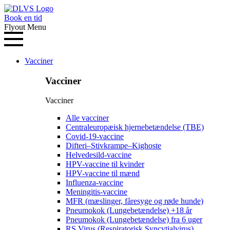
Book en tid
Flyout Menu
Vacciner
Vacciner
Vacciner
Alle vacciner
Centraleuropæisk hjernebetændelse (TBE)
Covid-19-vaccine
Difteri–Stivkrampe–Kighoste
Helvedesild-vaccine
HPV-vaccine til kvinder
HPV-vaccine til mænd
Influenza-vaccine
Meningitis-vaccine
MFR (mæslinger, fåresyge og røde hunde)
Pneumokok (Lungebetændelse) +18 år
Pneumokok (Lungebetændelse) fra 6 uger
RS Virus (Respiratorisk Syncytialvirus)