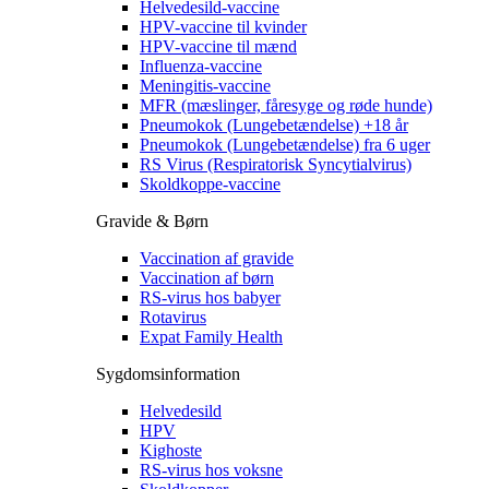
Helvedesild-vaccine
HPV-vaccine til kvinder
HPV-vaccine til mænd
Influenza-vaccine
Meningitis-vaccine
MFR (mæslinger, fåresyge og røde hunde)
Pneumokok (Lungebetændelse) +18 år
Pneumokok (Lungebetændelse) fra 6 uger
RS Virus (Respiratorisk Syncytialvirus)
Skoldkoppe-vaccine
Gravide & Børn
Vaccination af gravide
Vaccination af børn
RS-virus hos babyer
Rotavirus
Expat Family Health
Sygdomsinformation
Helvedesild
HPV
Kighoste
RS-virus hos voksne