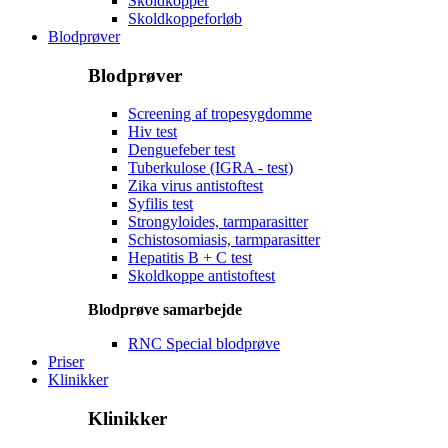
Skoldkopper
Skoldkoppeforløb
Blodprøver
Blodprøver
Screening af tropesygdomme
Hiv test
Denguefeber test
Tuberkulose (IGRA - test)
Zika virus antistoftest
Syfilis test
Strongyloides, tarmparasitter
Schistosomiasis, tarmparasitter
Hepatitis B + C test
Skoldkoppe antistoftest
Blodprøve samarbejde
RNC Special blodprøve
Priser
Klinikker
Klinikker