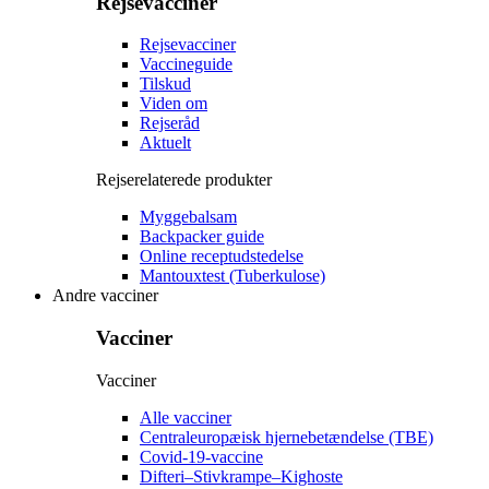
Rejsevacciner
Rejsevacciner
Vaccineguide
Tilskud
Viden om
Rejseråd
Aktuelt
Rejserelaterede produkter
Myggebalsam
Backpacker guide
Online receptudstedelse
Mantouxtest (Tuberkulose)
Andre vacciner
Vacciner
Vacciner
Alle vacciner
Centraleuropæisk hjernebetændelse (TBE)
Covid-19-vaccine
Difteri–Stivkrampe–Kighoste