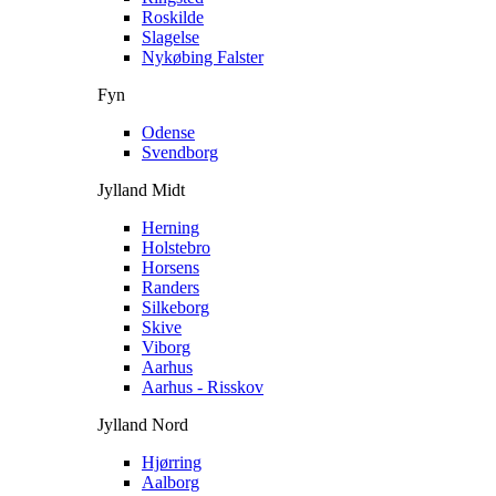
Roskilde
Slagelse
Nykøbing Falster
Fyn
Odense
Svendborg
Jylland Midt
Herning
Holstebro
Horsens
Randers
Silkeborg
Skive
Viborg
Aarhus
Aarhus - Risskov
Jylland Nord
Hjørring
Aalborg