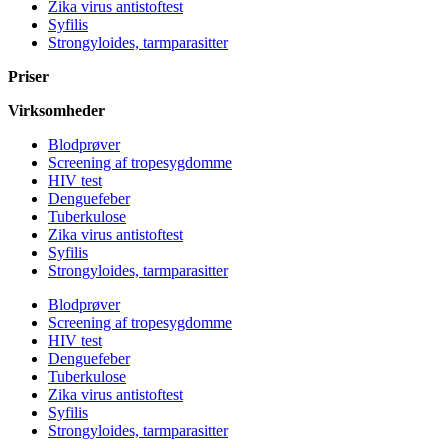
Zika virus antistoftest
Syfilis
Strongyloides, tarmparasitter
Priser
Virksomheder
Blodprøver
Screening af tropesygdomme
HIV test
Denguefeber
Tuberkulose
Zika virus antistoftest
Syfilis
Strongyloides, tarmparasitter
Blodprøver
Screening af tropesygdomme
HIV test
Denguefeber
Tuberkulose
Zika virus antistoftest
Syfilis
Strongyloides, tarmparasitter