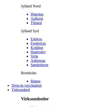
Jylland Nord
Hjørring
Aalborg
Thisted
Jylland Syd
Esbjerg
Fredericia
Kolding
Haderslev
Vejle
Aabenraa
Sønderborg
Bornholm
Rønne
Drop-in vaccination
Virksomhed
Virksomheder