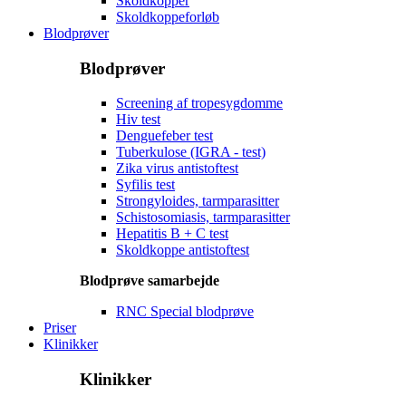
Skoldkopper
Skoldkoppeforløb
Blodprøver
Blodprøver
Screening af tropesygdomme
Hiv test
Denguefeber test
Tuberkulose (IGRA - test)
Zika virus antistoftest
Syfilis test
Strongyloides, tarmparasitter
Schistosomiasis, tarmparasitter
Hepatitis B + C test
Skoldkoppe antistoftest
Blodprøve samarbejde
RNC Special blodprøve
Priser
Klinikker
Klinikker