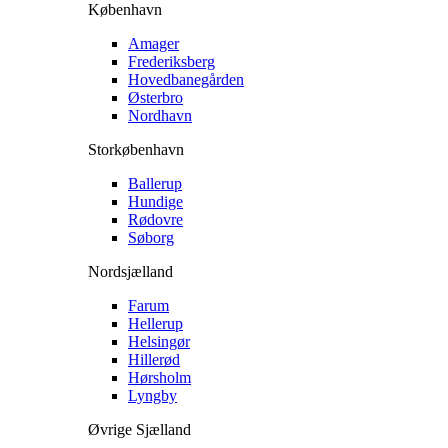
København
Amager
Frederiksberg
Hovedbanegården
Østerbro
Nordhavn
Storkøbenhavn
Ballerup
Hundige
Rødovre
Søborg
Nordsjælland
Farum
Hellerup
Helsingør
Hillerød
Hørsholm
Lyngby
Øvrige Sjælland