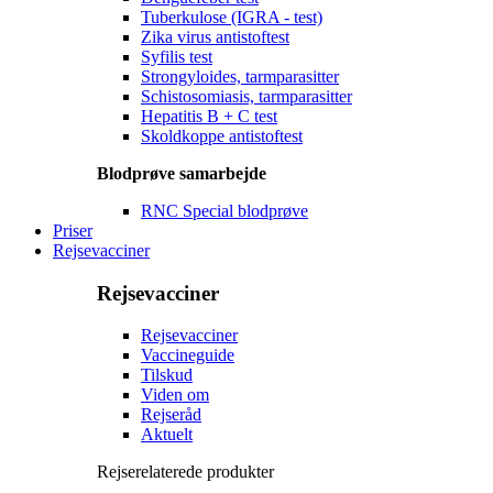
Tuberkulose (IGRA - test)
Zika virus antistoftest
Syfilis test
Strongyloides, tarmparasitter
Schistosomiasis, tarmparasitter
Hepatitis B + C test
Skoldkoppe antistoftest
Blodprøve samarbejde
RNC Special blodprøve
Priser
Rejsevacciner
Rejsevacciner
Rejsevacciner
Vaccineguide
Tilskud
Viden om
Rejseråd
Aktuelt
Rejserelaterede produkter