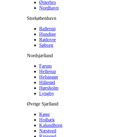
Østerbro
Nordhavn
Storkøbenhavn
Ballerup
Hundige
Rødovre
Søborg
Nordsjælland
Farum
Hellerup
Helsingør
Hillerød
Hørsholm
Lyngby
Øvrige Sjælland
Køge
Holbæk
Kalundborg
Næstved
Ringsted