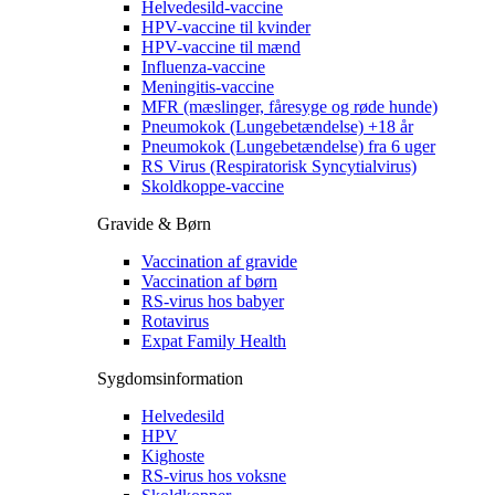
Helvedesild-vaccine
HPV-vaccine til kvinder
HPV-vaccine til mænd
Influenza-vaccine
Meningitis-vaccine
MFR (mæslinger, fåresyge og røde hunde)
Pneumokok (Lungebetændelse) +18 år
Pneumokok (Lungebetændelse) fra 6 uger
RS Virus (Respiratorisk Syncytialvirus)
Skoldkoppe-vaccine
Gravide & Børn
Vaccination af gravide
Vaccination af børn
RS-virus hos babyer
Rotavirus
Expat Family Health
Sygdomsinformation
Helvedesild
HPV
Kighoste
RS-virus hos voksne