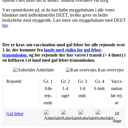
ophold i den indre del af landet. Malaria overføres via myg.
Vær opmærksom på, at du kan købe myggebalsam i alle vores
klinikker med indholdsstoffet DEET, hvilke giver en bedre
beskyttelse mod myggestik. Læs mere om myggebalsam med DEET
her
.
Der er krav om vaccination mod gul feber for alle rejsende over
1 år, der kommer fra
lande med risiko for gul feber-
transmission
, og for rejsende der har været i transit (> 4 timer) i
en lufthavn i et land med gul feber-transmission.
Anbefalet
Kan overvejes
Rejsetid:
Gr. 1
Gr. 2
Gr. 3
Gr. 4
Vac­ci­
Alle
1-4
1-6
6 mdr.
na­tion
rejs­
uger
mdr.
før rej­
ende
se
Gul feber
10
dage