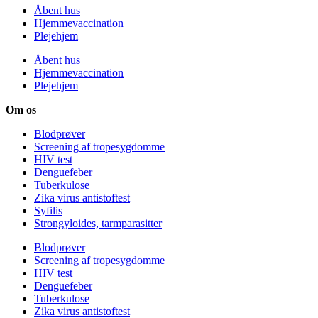
Åbent hus
Hjemmevaccination
Plejehjem
Åbent hus
Hjemmevaccination
Plejehjem
Om os
Blodprøver
Screening af tropesygdomme
HIV test
Denguefeber
Tuberkulose
Zika virus antistoftest
Syfilis
Strongyloides, tarmparasitter
Blodprøver
Screening af tropesygdomme
HIV test
Denguefeber
Tuberkulose
Zika virus antistoftest