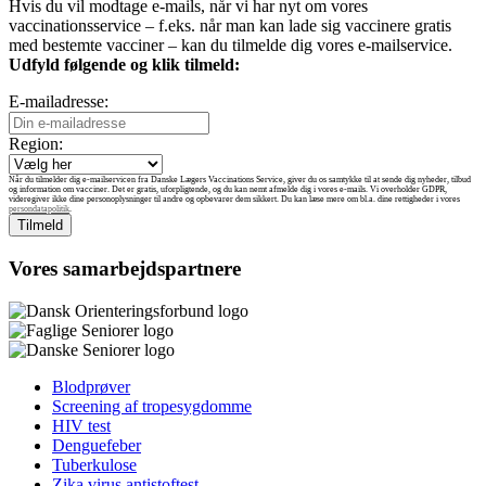
Hvis du vil modtage e-mails, når vi har nyt om vores
vaccinationsservice – f.eks. når man kan lade sig vaccinere gratis
med bestemte vacciner – kan du tilmelde dig vores e-mailservice.
Udfyld følgende og klik tilmeld:
E-mailadresse:
Region:
Når du tilmelder dig e-mailservicen fra Danske Lægers Vaccinations Service, giver du os samtykke til at sende dig nyheder, tilbud
og information om vacciner. Det er gratis, uforpligtende, og du kan nemt afmelde dig i vores e-mails. Vi overholder GDPR,
videregiver ikke dine personoplysninger til andre og opbevarer dem sikkert. Du kan læse mere om bl.a. dine rettigheder i vores
persondatapolitik
.
Vores samarbejdspartnere
Blodprøver
Screening af tropesygdomme
HIV test
Denguefeber
Tuberkulose
Zika virus antistoftest