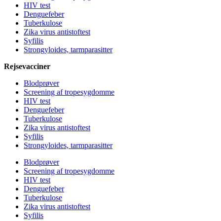
HIV test
Denguefeber
Tuberkulose
Zika virus antistoftest
Syfilis
Strongyloides, tarmparasitter
Rejsevacciner
Blodprøver
Screening af tropesygdomme
HIV test
Denguefeber
Tuberkulose
Zika virus antistoftest
Syfilis
Strongyloides, tarmparasitter
Blodprøver
Screening af tropesygdomme
HIV test
Denguefeber
Tuberkulose
Zika virus antistoftest
Syfilis