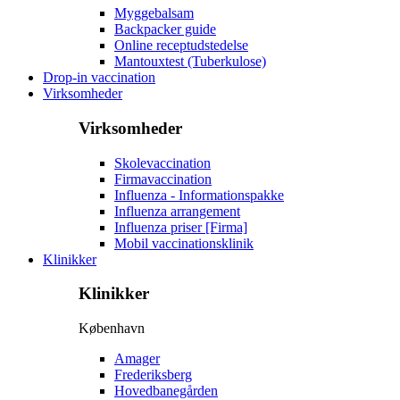
Myggebalsam
Backpacker guide
Online receptudstedelse
Mantouxtest (Tuberkulose)
Drop-in vaccination
Virksomheder
Virksomheder
Skolevaccination
Firmavaccination
Influenza - Informationspakke
Influenza arrangement
Influenza priser [Firma]
Mobil vaccinationsklinik
Klinikker
Klinikker
København
Amager
Frederiksberg
Hovedbanegården