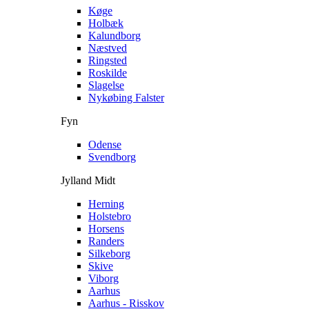
Køge
Holbæk
Kalundborg
Næstved
Ringsted
Roskilde
Slagelse
Nykøbing Falster
Fyn
Odense
Svendborg
Jylland Midt
Herning
Holstebro
Horsens
Randers
Silkeborg
Skive
Viborg
Aarhus
Aarhus - Risskov