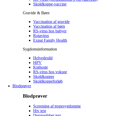
Skoldkoppe-vaccine
Gravide & Børn
Vaccination af gravide
Vaccination af børn
RS-virus hos babyer
Rotavirus
Expat Family Health
Sygdomsinformation
Helvedesild
HPV
Kighoste
RS-virus hos voksne
Skoldkopper
Skoldkoppeforløb
Blodprøver
Blodprøver
Screening af tropesygdomme
Hiv test
Denguefeber test