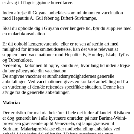
er årsag til flagets grønne hovedfarve.
Inden afrejse til Guyana anbefales som minimum en vaccination
mod Hepatitis A, Gul feber og Difteri-Stivkrampe.
Skal du opholde dig i Guyana over længere tid, bør du supplere med
en malariakonsultation.
Er dit ophold længerevarende, eller er rejsen af særlig art med
mulighed for intens smitteudsættelse, kan det være relevant at
supplere med vaccinationer mod Hepatitis B, Hundegalskab, Tyfus
og Tuberkulose.
Nedenfor, i kolonnen til højre, kan du se, hvor lang tid inden afrejse
du bør påbegynde din vaccination.
De angivne vacciner er sundhedsmyndighedernes generelle
anbefalinger. Ved vaccinationen gives en konkret anbefaling ud fra
en vurdering af den/de rejsendes specifikke situation. Denne kan
afvige fra de generelle anbefalinger.
Malaria:
Der er risiko for malaria hele året i hele det indre af landet. Risikoen
er dog generelt lav i alle kystnære områder, på nær Barima-Waini-
provinsen grænsende op til Venezuela, og langs grænsen til
Surinam. Malariaprofylakse eller nødbehandling anbefales ved