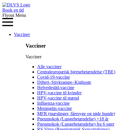
Book en tid
Flyout Menu
Vacciner
Vacciner
Vacciner
Alle vacciner
Centraleuropæisk hjernebetændelse (TBE)
Covid-19-vaccine
Difteri–Stivkrampe–Kighoste
Helvedesild-vaccine
HPV-vaccine til kvinder
HPV-vaccine til mænd
Influenza-vaccine
Meningitis-vaccine
MFR (mæslinger, fåresyge og røde hunde)
Pneumokok (Lungebetændelse) +18 år
Pneumokok (Lungebetændelse) fra 6 uger
RS Virus (Respiratorisk Syncytialvirus)