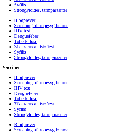
Syfilis
Strongyloides, tarmparasitter
Blodprøver
Screening af tropesygdomme
HIV test
Denguefeber
Tuberkulose
Zika virus antistoftest
Syfilis
Strongyloides, tarmparasitter
Vacciner
Blodprøver
Screening af tropesygdomme
HIV test
Denguefeber
Tuberkulose
Zika virus antistoftest
Syfilis
Strongyloides, tarmparasitter
Blodprøver
Screening af tropesygdomme