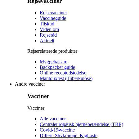
Rejsevacciner
Rejsevacciner
Vaccineguide
Tilskud
Viden om
Rejseråd
Aktuelt
Rejserelaterede produkter
Myggebalsam
Backpacker guide
Online receptudstedelse
Mantouxtest (Tuberkulose)
Andre vacciner
Vacciner
Vacciner
Alle vacciner
Centraleuropæisk hjernebetændelse (TBE)
Covid-19-vaccine
Difteri–Stivkrampe–Kighoste