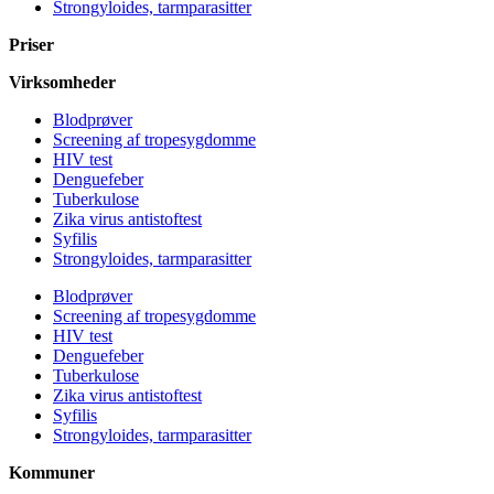
Strongyloides, tarmparasitter
Priser
Virksomheder
Blodprøver
Screening af tropesygdomme
HIV test
Denguefeber
Tuberkulose
Zika virus antistoftest
Syfilis
Strongyloides, tarmparasitter
Blodprøver
Screening af tropesygdomme
HIV test
Denguefeber
Tuberkulose
Zika virus antistoftest
Syfilis
Strongyloides, tarmparasitter
Kommuner