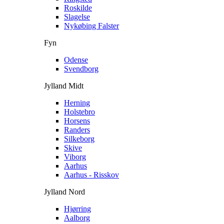
Roskilde
Slagelse
Nykøbing Falster
Fyn
Odense
Svendborg
Jylland Midt
Herning
Holstebro
Horsens
Randers
Silkeborg
Skive
Viborg
Aarhus
Aarhus - Risskov
Jylland Nord
Hjørring
Aalborg