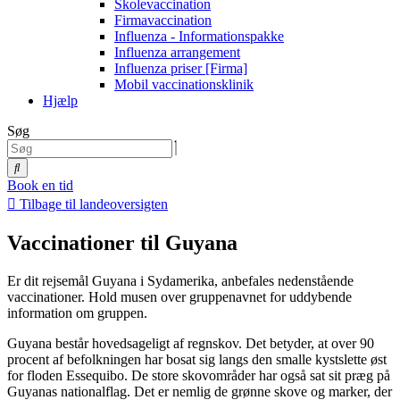
Skolevaccination
Firmavaccination
Influenza - Informationspakke
Influenza arrangement
Influenza priser [Firma]
Mobil vaccinationsklinik
Hjælp
Søg
Book en tid
Tilbage til landeoversigten
Vaccinationer til Guyana
Er dit rejsemål Guyana i Sydamerika, anbefales nedenstående
vaccinationer. Hold musen over gruppenavnet for uddybende
information om gruppen.
Guyana består hovedsageligt af regnskov. Det betyder, at over 90
procent af befolkningen har bosat sig langs den smalle kystslette øst
for floden Essequibo. De store skovområder har også sat sit præg på
Guyanas nationalflag. Det er nemlig de grønne skove og marker, der