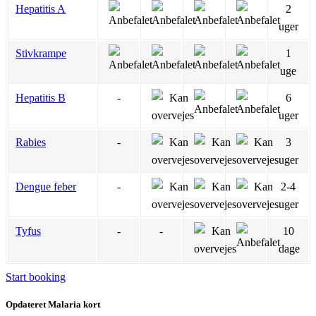
Hepatitis A
2
uger
Stivkrampe
1
uge
Hepatitis B
-
6
uger
Rabies
-
3
uger
Dengue feber
-
2-4
uger
Tyfus
-
-
10
dage
Start booking
Opdateret Malaria kort