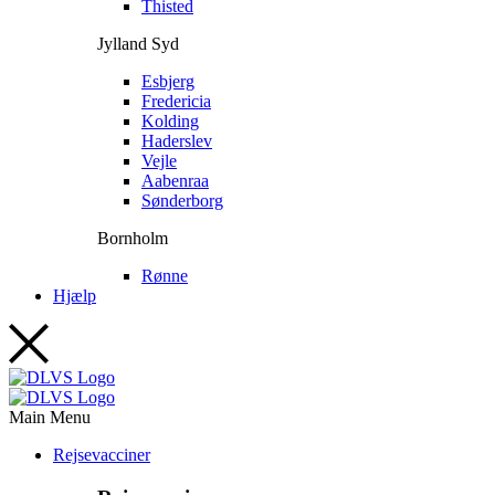
Thisted
Jylland Syd
Esbjerg
Fredericia
Kolding
Haderslev
Vejle
Aabenraa
Sønderborg
Bornholm
Rønne
Hjælp
Main Menu
Rejsevacciner