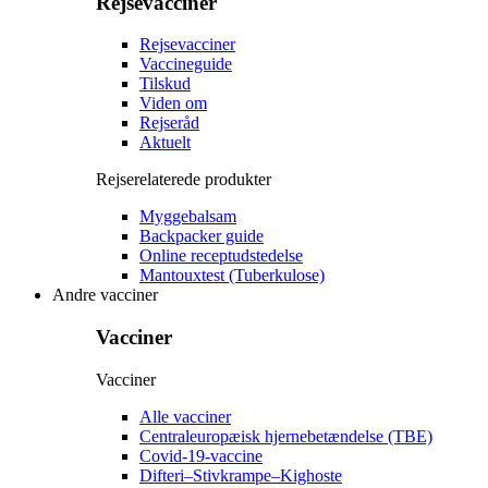
Rejsevacciner
Rejsevacciner
Vaccineguide
Tilskud
Viden om
Rejseråd
Aktuelt
Rejserelaterede produkter
Myggebalsam
Backpacker guide
Online receptudstedelse
Mantouxtest (Tuberkulose)
Andre vacciner
Vacciner
Vacciner
Alle vacciner
Centraleuropæisk hjernebetændelse (TBE)
Covid-19-vaccine
Difteri–Stivkrampe–Kighoste