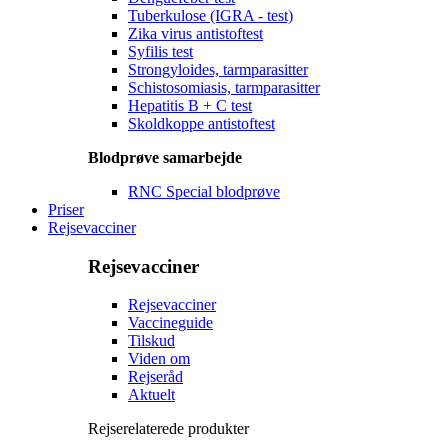
Tuberkulose (IGRA - test)
Zika virus antistoftest
Syfilis test
Strongyloides, tarmparasitter
Schistosomiasis, tarmparasitter
Hepatitis B + C test
Skoldkoppe antistoftest
Blodprøve samarbejde
RNC Special blodprøve
Priser
Rejsevacciner
Rejsevacciner
Rejsevacciner
Vaccineguide
Tilskud
Viden om
Rejseråd
Aktuelt
Rejserelaterede produkter