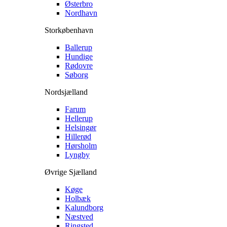
Østerbro
Nordhavn
Storkøbenhavn
Ballerup
Hundige
Rødovre
Søborg
Nordsjælland
Farum
Hellerup
Helsingør
Hillerød
Hørsholm
Lyngby
Øvrige Sjælland
Køge
Holbæk
Kalundborg
Næstved
Ringsted