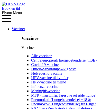
Book en tid
Flyout Menu
Vacciner
Vacciner
Vacciner
Alle vacciner
Centraleuropæisk hjernebetændelse (TBE)
Covid-19-vaccine
Difteri–Stivkrampe–Kighoste
Helvedesild-vaccine
HPV-vaccine til kvinder
HPV-vaccine til mænd
Influenza-vaccine
Meningitis-vaccine
MFR (mæslinger, fåresyge og røde hunde)
Pneumokok (Lungebetændelse) +18 år
Pneumokok (Lungebetændelse) fra 6 uger
RS Virus (Respiratorisk Syncytialvirus)