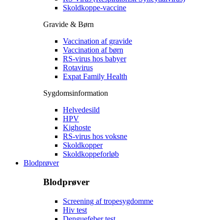
Skoldkoppe-vaccine
Gravide & Børn
Vaccination af gravide
Vaccination af børn
RS-virus hos babyer
Rotavirus
Expat Family Health
Sygdomsinformation
Helvedesild
HPV
Kighoste
RS-virus hos voksne
Skoldkopper
Skoldkoppeforløb
Blodprøver
Blodprøver
Screening af tropesygdomme
Hiv test
Denguefeber test