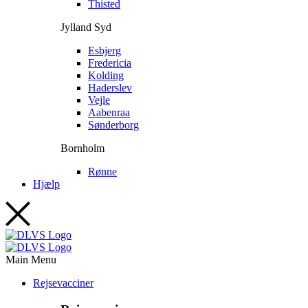
Thisted
Jylland Syd
Esbjerg
Fredericia
Kolding
Haderslev
Vejle
Aabenraa
Sønderborg
Bornholm
Rønne
Hjælp
Main Menu
Rejsevacciner