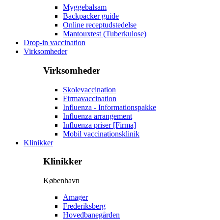
Myggebalsam
Backpacker guide
Online receptudstedelse
Mantouxtest (Tuberkulose)
Drop-in vaccination
Virksomheder
Virksomheder
Skolevaccination
Firmavaccination
Influenza - Informationspakke
Influenza arrangement
Influenza priser [Firma]
Mobil vaccinationsklinik
Klinikker
Klinikker
København
Amager
Frederiksberg
Hovedbanegården