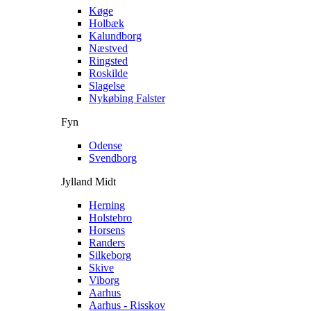
Køge
Holbæk
Kalundborg
Næstved
Ringsted
Roskilde
Slagelse
Nykøbing Falster
Fyn
Odense
Svendborg
Jylland Midt
Herning
Holstebro
Horsens
Randers
Silkeborg
Skive
Viborg
Aarhus
Aarhus - Risskov