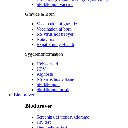
Skoldkoppe-vaccine
Gravide & Børn
Vaccination af gravide
Vaccination af børn
RS-virus hos babyer
Rotavirus
Expat Family Health
Sygdomsinformation
Helvedesild
HPV
Kighoste
RS-virus hos voksne
Skoldkopper
Skoldkoppeforløb
Blodprøver
Blodprøver
Screening af tropesygdomme
Hiv test
Denguefeber test