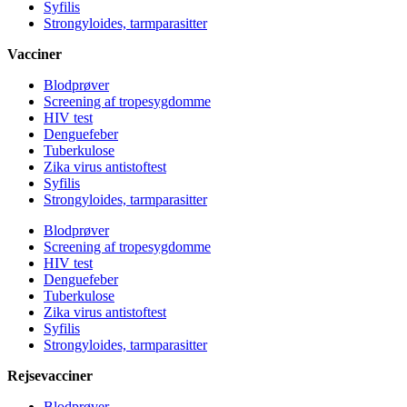
Syfilis
Strongyloides, tarmparasitter
Vacciner
Blodprøver
Screening af tropesygdomme
HIV test
Denguefeber
Tuberkulose
Zika virus antistoftest
Syfilis
Strongyloides, tarmparasitter
Blodprøver
Screening af tropesygdomme
HIV test
Denguefeber
Tuberkulose
Zika virus antistoftest
Syfilis
Strongyloides, tarmparasitter
Rejsevacciner
Blodprøver