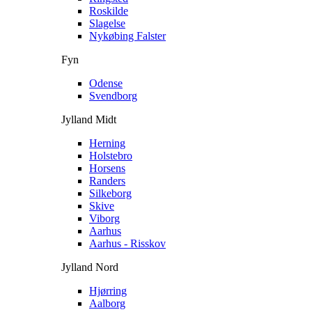
Roskilde
Slagelse
Nykøbing Falster
Fyn
Odense
Svendborg
Jylland Midt
Herning
Holstebro
Horsens
Randers
Silkeborg
Skive
Viborg
Aarhus
Aarhus - Risskov
Jylland Nord
Hjørring
Aalborg