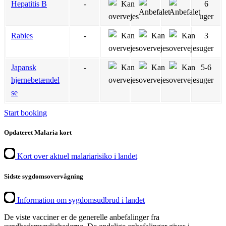
Hepatitis B
-
6
uger
Rabies
-
3
uger
Japansk
-
5-6
hjernebetændel
uger
se
Start booking
Opdateret Malaria kort
Kort over aktuel malariarisiko i landet
Sidste sygdomsovervågning
Information om sygdomsudbrud i landet
De viste vacciner er de generelle anbefalinger fra