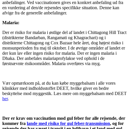
anbefalinger. Ved vaccinationen gives en konkret anbefaling ud fra
en vurdering af den/de rejsendes specifikke situation. Denne kan
afvige fra de generelle anbefalinger.
Malaria:
Der er risiko for malaria i østlige del af landet i Chittagong Hill Tract
(distrikterne Bandarban, Rangamati og Khagrachari) og i
distrikterne Chittagong og Cox Bazaar hele året, dog højest risiko i
monsunperioden fra maj til oktober. I de øvrige områder af landet er
der kun lav eller ingen risiko for malaria. Der er ingen malaria i
Dhaka. Der anbefales malariaprofylakse ved ophold i de
førstnævnte risikoområder. Malaria overføres via myg.
Vær opmærksom på, at du kan købe myggebalsam i alle vores
klinikker med indholdsstoffet DEET, hvilke giver en bedre
beskyttelse mod myggestik. Læs mere om myggebalsam med DEET
her
.
Der er krav om vaccination mod gul feber for alle rejsende, der
kommer fra
lande med risiko for gul feber-transmission
, og for
rejsende der har været i transit i en lufthavn i et land med gul