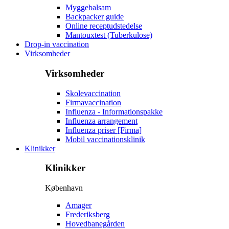
Myggebalsam
Backpacker guide
Online receptudstedelse
Mantouxtest (Tuberkulose)
Drop-in vaccination
Virksomheder
Virksomheder
Skolevaccination
Firmavaccination
Influenza - Informationspakke
Influenza arrangement
Influenza priser [Firma]
Mobil vaccinationsklinik
Klinikker
Klinikker
København
Amager
Frederiksberg
Hovedbanegården