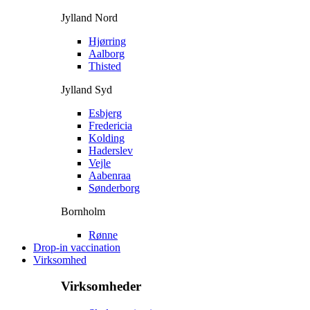
Jylland Nord
Hjørring
Aalborg
Thisted
Jylland Syd
Esbjerg
Fredericia
Kolding
Haderslev
Vejle
Aabenraa
Sønderborg
Bornholm
Rønne
Drop-in vaccination
Virksomhed
Virksomheder