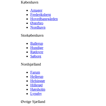
København
Amager
Frederiksberg
Hovedbanegården
Østerbro
Nordhavn
Storkøbenhavn
Ballerup
Hundige
Rødovre
Søborg
Nordsjælland
Farum
Hellerup
Helsingør
Hillerød
Hørsholm
Lyngby
Øvrige Sjælland