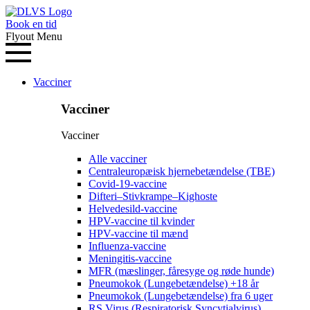
Book en tid
Flyout Menu
Vacciner
Vacciner
Vacciner
Alle vacciner
Centraleuropæisk hjernebetændelse (TBE)
Covid-19-vaccine
Difteri–Stivkrampe–Kighoste
Helvedesild-vaccine
HPV-vaccine til kvinder
HPV-vaccine til mænd
Influenza-vaccine
Meningitis-vaccine
MFR (mæslinger, fåresyge og røde hunde)
Pneumokok (Lungebetændelse) +18 år
Pneumokok (Lungebetændelse) fra 6 uger
RS Virus (Respiratorisk Syncytialvirus)