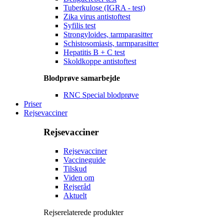
Tuberkulose (IGRA - test)
Zika virus antistoftest
Syfilis test
Strongyloides, tarmparasitter
Schistosomiasis, tarmparasitter
Hepatitis B + C test
Skoldkoppe antistoftest
Blodprøve samarbejde
RNC Special blodprøve
Priser
Rejsevacciner
Rejsevacciner
Rejsevacciner
Vaccineguide
Tilskud
Viden om
Rejseråd
Aktuelt
Rejserelaterede produkter