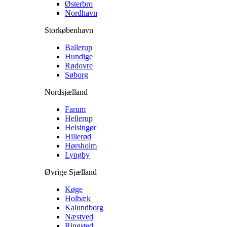
Østerbro
Nordhavn
Storkøbenhavn
Ballerup
Hundige
Rødovre
Søborg
Nordsjælland
Farum
Hellerup
Helsingør
Hillerød
Hørsholm
Lyngby
Øvrige Sjælland
Køge
Holbæk
Kalundborg
Næstved
Ringsted