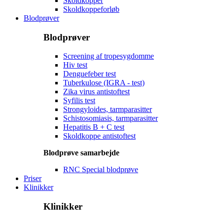
Skoldkopper
Skoldkoppeforløb
Blodprøver
Blodprøver
Screening af tropesygdomme
Hiv test
Denguefeber test
Tuberkulose (IGRA - test)
Zika virus antistoftest
Syfilis test
Strongyloides, tarmparasitter
Schistosomiasis, tarmparasitter
Hepatitis B + C test
Skoldkoppe antistoftest
Blodprøve samarbejde
RNC Special blodprøve
Priser
Klinikker
Klinikker