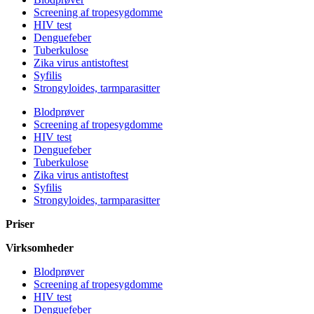
Screening af tropesygdomme
HIV test
Denguefeber
Tuberkulose
Zika virus antistoftest
Syfilis
Strongyloides, tarmparasitter
Blodprøver
Screening af tropesygdomme
HIV test
Denguefeber
Tuberkulose
Zika virus antistoftest
Syfilis
Strongyloides, tarmparasitter
Priser
Virksomheder
Blodprøver
Screening af tropesygdomme
HIV test
Denguefeber