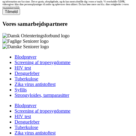
og information om vacciner. Det er gratis, uforpligtende, og du kan nemt afmelde dig i vores e-mails. Vi overholder GDPR,
videregiver ikke dine personoplysninger til andre og opbevarer dem sikkert. Du kan læse mere om bl.a. dine rettigheder i vores
persondatapolitik
.
Vores samarbejdspartnere
Blodprøver
Screening af tropesygdomme
HIV test
Denguefeber
Tuberkulose
Zika virus antistoftest
Syfilis
Strongyloides, tarmparasitter
Blodprøver
Screening af tropesygdomme
HIV test
Denguefeber
Tuberkulose
Zika virus antistoftest