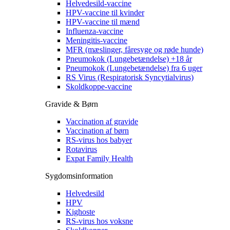
Helvedesild-vaccine
HPV-vaccine til kvinder
HPV-vaccine til mænd
Influenza-vaccine
Meningitis-vaccine
MFR (mæslinger, fåresyge og røde hunde)
Pneumokok (Lungebetændelse) +18 år
Pneumokok (Lungebetændelse) fra 6 uger
RS Virus (Respiratorisk Syncytialvirus)
Skoldkoppe-vaccine
Gravide & Børn
Vaccination af gravide
Vaccination af børn
RS-virus hos babyer
Rotavirus
Expat Family Health
Sygdomsinformation
Helvedesild
HPV
Kighoste
RS-virus hos voksne