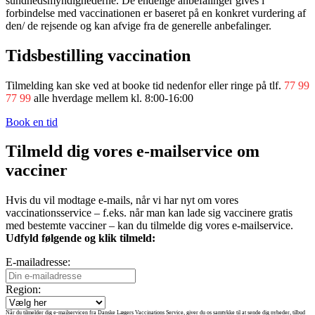
sundhedsmyndighederne. De endelige anbefalinger gives i
forbindelse med vaccinationen er baseret på en konkret vurdering af
den/ de rejsende og kan afvige fra de generelle anbefalinger.
Tidsbestilling vaccination
Tilmelding kan ske ved at booke tid nedenfor eller ringe på tlf.
77 99
77 99
alle hverdage mellem kl. 8:00-16:00
Book en tid
Tilmeld dig vores e-mailservice om
vacciner
Hvis du vil modtage e-mails, når vi har nyt om vores
vaccinationsservice – f.eks. når man kan lade sig vaccinere gratis
med bestemte vacciner – kan du tilmelde dig vores e-mailservice.
Udfyld følgende og klik tilmeld:
E-mailadresse:
Region:
Når du tilmelder dig e-mailservicen fra Danske Lægers Vaccinations Service, giver du os samtykke til at sende dig nyheder, tilbud