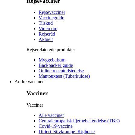
Rejsevacciner
Rejsevacciner
Vaccineguide
Tilskud
Viden om
Rejseråd
Aktuelt
Rejserelaterede produkter
Myggebalsam
Backpacker guide
Online receptudstedelse
Mantouxtest (Tuberkulose)
Andre vacciner
Vacciner
Vacciner
Alle vacciner
Centraleuropæisk hjernebetændelse (TBE)
Covid-19-vaccine
Difteri–Stivkrampe–Kighoste