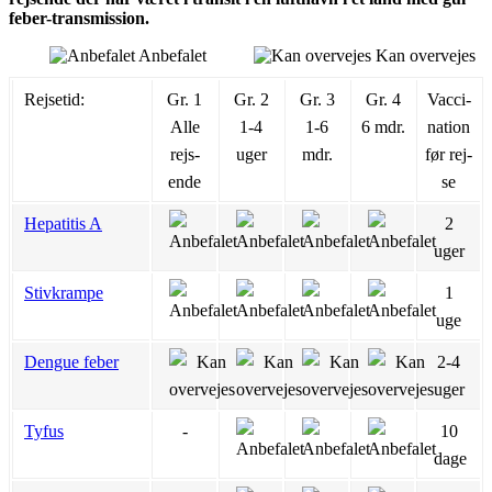
feber-transmission.
Anbefalet
Kan overvejes
Rejsetid:
Gr. 1
Gr. 2
Gr. 3
Gr. 4
Vac­ci­
Alle
1-4
1-6
6 mdr.
na­tion
rejs­
uger
mdr.
før rej­
ende
se
Hepatitis A
2
uger
Stivkrampe
1
uge
Dengue feber
2-4
uger
Tyfus
-
10
dage