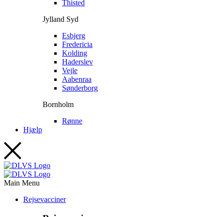
Thisted
Jylland Syd
Esbjerg
Fredericia
Kolding
Haderslev
Vejle
Aabenraa
Sønderborg
Bornholm
Rønne
Hjælp
Main Menu
Rejsevacciner