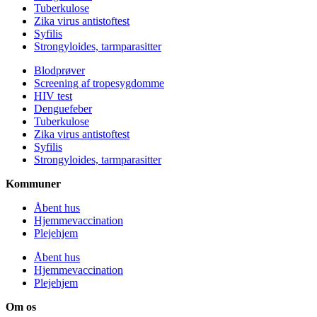
Tuberkulose
Zika virus antistoftest
Syfilis
Strongyloides, tarmparasitter
Blodprøver
Screening af tropesygdomme
HIV test
Denguefeber
Tuberkulose
Zika virus antistoftest
Syfilis
Strongyloides, tarmparasitter
Kommuner
Åbent hus
Hjemmevaccination
Plejehjem
Åbent hus
Hjemmevaccination
Plejehjem
Om os