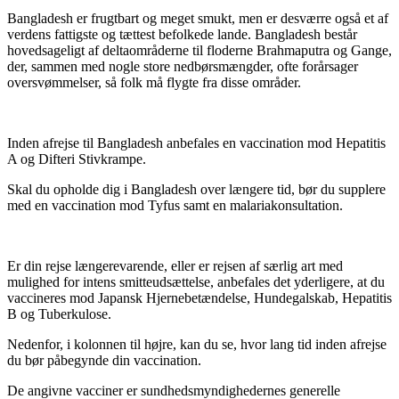
Bangladesh er frugtbart og meget smukt, men er desværre også et af
verdens fattigste og tættest befolkede lande. Bangladesh består
hovedsageligt af deltaområderne til floderne Brahmaputra og Gange,
der, sammen med nogle store nedbørsmængder, ofte forårsager
oversvømmelser, så folk må flygte fra disse områder.
Inden afrejse til Bangladesh anbefales en vaccination mod Hepatitis
A og Difteri Stivkrampe.
Skal du opholde dig i Bangladesh over længere tid, bør du supplere
med en vaccination mod Tyfus samt en malariakonsultation.
Er din rejse længerevarende, eller er rejsen af særlig art med
mulighed for intens smitteudsættelse, anbefales det yderligere, at du
vaccineres mod Japansk Hjernebetændelse, Hundegalskab, Hepatitis
B og Tuberkulose.
Nedenfor, i kolonnen til højre, kan du se, hvor lang tid inden afrejse
du bør påbegynde din vaccination.
De angivne vacciner er sundhedsmyndighedernes generelle