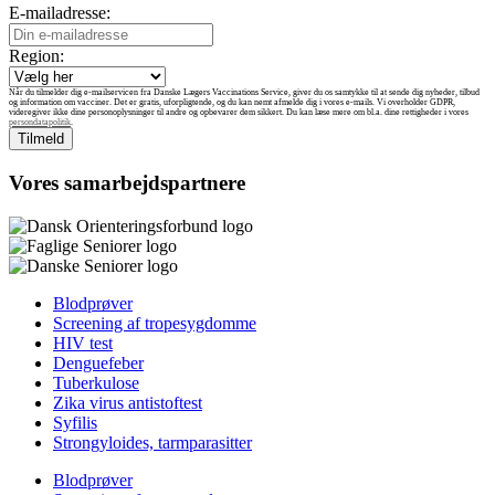
E-mailadresse:
Region:
Når du tilmelder dig e-mailservicen fra Danske Lægers Vaccinations Service, giver du os samtykke til at sende dig nyheder, tilbud
og information om vacciner. Det er gratis, uforpligtende, og du kan nemt afmelde dig i vores e-mails. Vi overholder GDPR,
videregiver ikke dine personoplysninger til andre og opbevarer dem sikkert. Du kan læse mere om bl.a. dine rettigheder i vores
persondatapolitik
.
Vores samarbejdspartnere
Blodprøver
Screening af tropesygdomme
HIV test
Denguefeber
Tuberkulose
Zika virus antistoftest
Syfilis
Strongyloides, tarmparasitter
Blodprøver