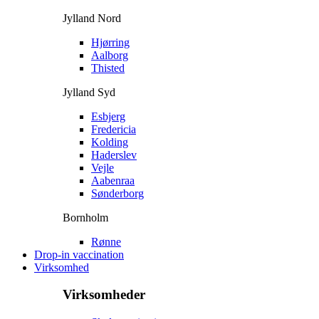
Jylland Nord
Hjørring
Aalborg
Thisted
Jylland Syd
Esbjerg
Fredericia
Kolding
Haderslev
Vejle
Aabenraa
Sønderborg
Bornholm
Rønne
Drop-in vaccination
Virksomhed
Virksomheder