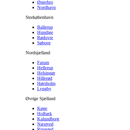
Østerbro
Nordhavn
Storkøbenhavn
Ballerup
Hundige
Rødovre
Søborg
Nordsjælland
Farum
Hellerup
Helsingør
Hillerød
Hørsholm
Lyngby
Øvrige Sjælland
Køge
Holbæk
Kalundborg
Næstved
Ringsted