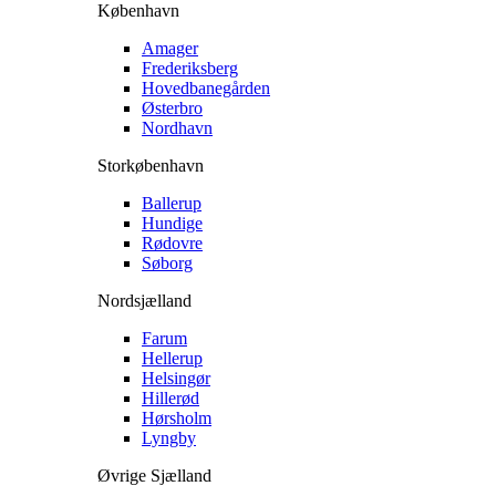
København
Amager
Frederiksberg
Hovedbanegården
Østerbro
Nordhavn
Storkøbenhavn
Ballerup
Hundige
Rødovre
Søborg
Nordsjælland
Farum
Hellerup
Helsingør
Hillerød
Hørsholm
Lyngby
Øvrige Sjælland