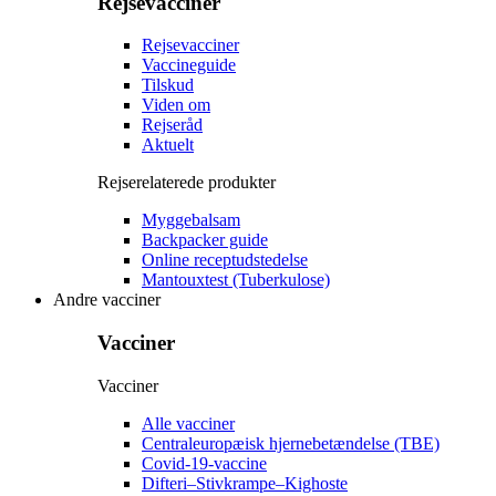
Rejsevacciner
Rejsevacciner
Vaccineguide
Tilskud
Viden om
Rejseråd
Aktuelt
Rejserelaterede produkter
Myggebalsam
Backpacker guide
Online receptudstedelse
Mantouxtest (Tuberkulose)
Andre vacciner
Vacciner
Vacciner
Alle vacciner
Centraleuropæisk hjernebetændelse (TBE)
Covid-19-vaccine
Difteri–Stivkrampe–Kighoste