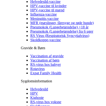
Helvedesild-vaccine
HPV-vaccine til kvinder
HPV-vaccine til mænd
Influenza-vaccine
Meningitis-vaccine
MFR (mæslinger, fåresyge og røde hunde)
Pneumokok (Lungebetændelse) +18 år
Pneumokok (Lungebetændelse) fra 6 uger
RS Virus (Respiratorisk Syncytialvirus)
Skoldkoppe-vaccine
Gravide & Børn
Vaccination af gravide
Vaccination af børn
RS-virus hos babyer
Rotavirus
Expat Family Health
Sygdomsinformation
Helvedesild
HPV
Kighoste
RS-virus hos voksne