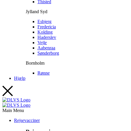
Thisted
Jylland Syd
Esbjerg
Fredericia
Kolding
Haderslev
Vejle
Aabenraa
Sønderborg
Bornholm
Rønne
Hjælp
Main Menu
Rejsevacciner