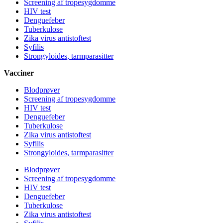
Screening af tropesygdomme
HIV test
Denguefeber
Tuberkulose
Zika virus antistoftest
Syfilis
Strongyloides, tarmparasitter
Vacciner
Blodprøver
Screening af tropesygdomme
HIV test
Denguefeber
Tuberkulose
Zika virus antistoftest
Syfilis
Strongyloides, tarmparasitter
Blodprøver
Screening af tropesygdomme
HIV test
Denguefeber
Tuberkulose
Zika virus antistoftest