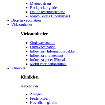
Myggebalsam
Backpacker guide
Online receptudstedelse
Mantouxtest (Tuberkulose)
Drop-in vaccination
Virksomheder
Virksomheder
Skolevaccination
Firmavaccination
Influenza - Informationspakke
Influenza arrangement
Influenza priser [Firma]
Mobil vaccinationsklinik
Klinikker
Klinikker
København
Amager
Frederiksberg
Hovedbanegården