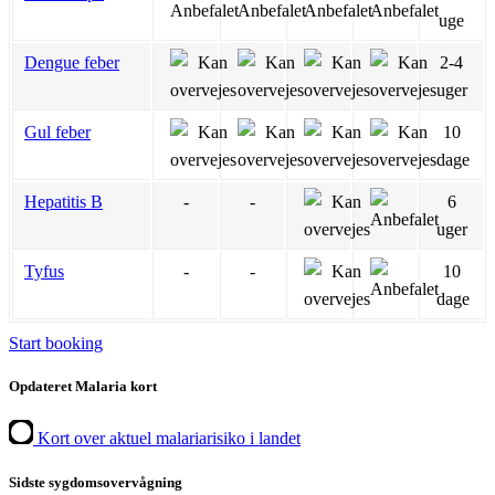
uge
Dengue feber
2-4
uger
Gul feber
10
dage
Hepatitis B
-
-
6
uger
Tyfus
-
-
10
dage
Start booking
Opdateret Malaria kort
Kort over aktuel malariarisiko i landet
Sidste sygdomsovervågning