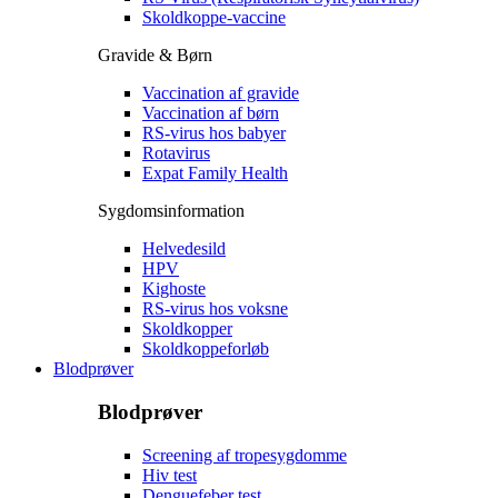
Skoldkoppe-vaccine
Gravide & Børn
Vaccination af gravide
Vaccination af børn
RS-virus hos babyer
Rotavirus
Expat Family Health
Sygdomsinformation
Helvedesild
HPV
Kighoste
RS-virus hos voksne
Skoldkopper
Skoldkoppeforløb
Blodprøver
Blodprøver
Screening af tropesygdomme
Hiv test
Denguefeber test