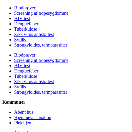
Blodprøver
Screening af tropesygdomme
HIV test
Denguefeber
Tuberkulose
Zika virus antistoftest
Syfilis
Strongyloides, tarmparasitter
Blodprøver
Screening af tropesygdomme
HIV test
Denguefeber
Tuberkulose
Zika virus antistoftest
Syfilis
Strongyloides, tarmparasitter
Kommuner
Åbent hus
Hjemmevaccination
Plejehjem