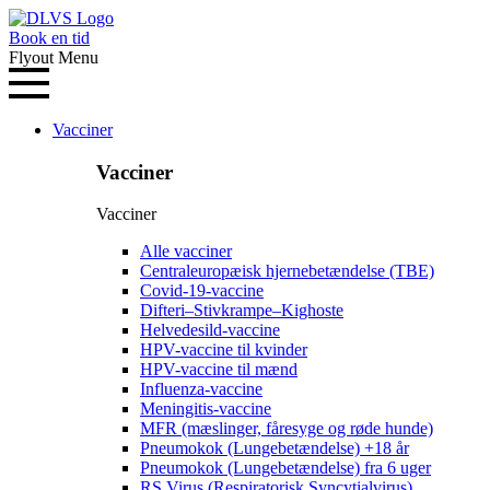
Book en tid
Flyout Menu
Vacciner
Vacciner
Vacciner
Alle vacciner
Centraleuropæisk hjernebetændelse (TBE)
Covid-19-vaccine
Difteri–Stivkrampe–Kighoste
Helvedesild-vaccine
HPV-vaccine til kvinder
HPV-vaccine til mænd
Influenza-vaccine
Meningitis-vaccine
MFR (mæslinger, fåresyge og røde hunde)
Pneumokok (Lungebetændelse) +18 år
Pneumokok (Lungebetændelse) fra 6 uger
RS Virus (Respiratorisk Syncytialvirus)