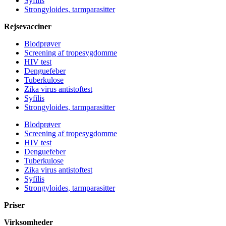
Syfilis
Strongyloides, tarmparasitter
Rejsevacciner
Blodprøver
Screening af tropesygdomme
HIV test
Denguefeber
Tuberkulose
Zika virus antistoftest
Syfilis
Strongyloides, tarmparasitter
Blodprøver
Screening af tropesygdomme
HIV test
Denguefeber
Tuberkulose
Zika virus antistoftest
Syfilis
Strongyloides, tarmparasitter
Priser
Virksomheder