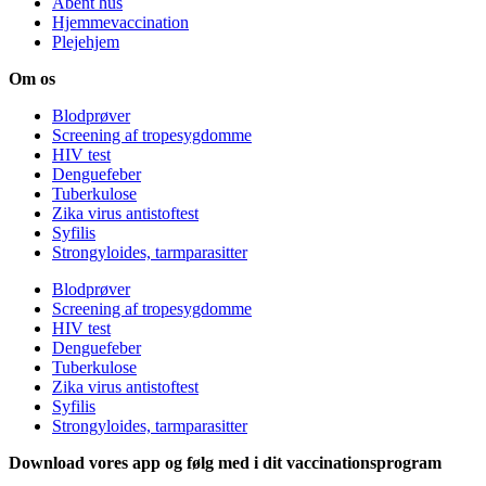
Åbent hus
Hjemmevaccination
Plejehjem
Om os
Blodprøver
Screening af tropesygdomme
HIV test
Denguefeber
Tuberkulose
Zika virus antistoftest
Syfilis
Strongyloides, tarmparasitter
Blodprøver
Screening af tropesygdomme
HIV test
Denguefeber
Tuberkulose
Zika virus antistoftest
Syfilis
Strongyloides, tarmparasitter
Download vores app og følg med i dit vaccinationsprogram