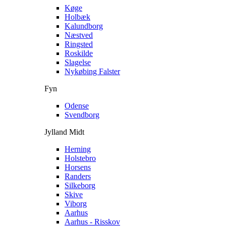
Køge
Holbæk
Kalundborg
Næstved
Ringsted
Roskilde
Slagelse
Nykøbing Falster
Fyn
Odense
Svendborg
Jylland Midt
Herning
Holstebro
Horsens
Randers
Silkeborg
Skive
Viborg
Aarhus
Aarhus - Risskov