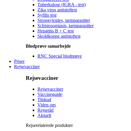
Tuberkulose (IGRA - test)
Zika virus antistoftest
Syfilis test
Strongyloides, tarmparasitter
Schistosomiasis, tarmparasitter
Hepatitis B + C test
Skoldkoppe antistoftest
Blodprøve samarbejde
RNC Special blodprøve
Priser
Rejsevacciner
Rejsevacciner
Rejsevacciner
Vaccineguide
Tilskud
Viden om
Rejseråd
Aktuelt
Rejserelaterede produkter