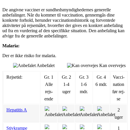
De angivne vacciner er sundhedsmyndighedernes generelle
anbefalinger. Når du kommer til vaccination, gennemgås dine
konkrete forhold, herunder vaccinationshistorik og forventede
aktiviteter på rejsemålet, hvorefter der gives en konkret anbefaling
ud fra en vurdering af den specifikke situation. Den anbefaling kan
afvige fra de generelle anbefalinger.
Malaria:
Der er ikke risiko for malaria.
Anbefalet
Kan overvejes
Rejsetid:
Gr. 1
Gr. 2
Gr. 3
Gr. 4
Vac­ci­
Alle
1-4
1-6
6 mdr.
na­tion
rejs­
uger
mdr.
før rej­
ende
se
Hepatitis A
2
uger
Stivkrampe
1