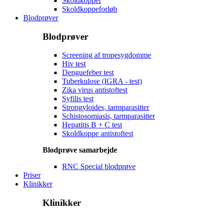
Skoldkopper
Skoldkoppeforløb
Blodprøver
Blodprøver
Screening af tropesygdomme
Hiv test
Denguefeber test
Tuberkulose (IGRA - test)
Zika virus antistoftest
Syfilis test
Strongyloides, tarmparasitter
Schistosomiasis, tarmparasitter
Hepatitis B + C test
Skoldkoppe antistoftest
Blodprøve samarbejde
RNC Special blodprøve
Priser
Klinikker
Klinikker