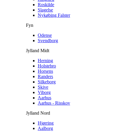
Roskilde
Slagelse
Nykøbing Falster
Fyn
Odense
Svendborg
Jylland Midt
Herning
Holstebro
Horsens
Randers
Silkeborg
Skive
Viborg
Aarhus
Aarhus - Risskov
Jylland Nord
Hjørring
Aalborg