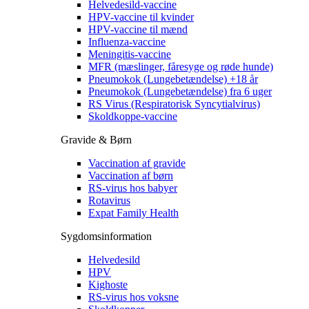
Helvedesild-vaccine
HPV-vaccine til kvinder
HPV-vaccine til mænd
Influenza-vaccine
Meningitis-vaccine
MFR (mæslinger, fåresyge og røde hunde)
Pneumokok (Lungebetændelse) +18 år
Pneumokok (Lungebetændelse) fra 6 uger
RS Virus (Respiratorisk Syncytialvirus)
Skoldkoppe-vaccine
Gravide & Børn
Vaccination af gravide
Vaccination af børn
RS-virus hos babyer
Rotavirus
Expat Family Health
Sygdomsinformation
Helvedesild
HPV
Kighoste
RS-virus hos voksne