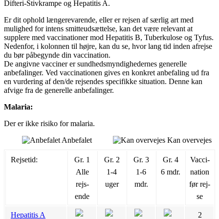
Difteri-Stivkrampe og Hepatitis A.
Er dit ophold længerevarende, eller er rejsen af særlig art med
mulighed for intens smitteudsættelse, kan det være relevant at
supplere med vaccinationer mod Hepatitis B, Tuberkulose og Tyfus.
Nedenfor, i kolonnen til højre, kan du se, hvor lang tid inden afrejse
du bør påbegynde din vaccination.
De angivne vacciner er sundhedsmyndighedernes generelle
anbefalinger. Ved vaccinationen gives en konkret anbefaling ud fra
en vurdering af den/de rejsendes specifikke situation. Denne kan
afvige fra de generelle anbefalinger.
Malaria:
Der er ikke risiko for malaria.
Anbefalet
Kan overvejes
Rejsetid:
Gr. 1
Gr. 2
Gr. 3
Gr. 4
Vac­ci­
Alle
1-4
1-6
6 mdr.
na­tion
rejs­
uger
mdr.
før rej­
ende
se
Hepatitis A
2