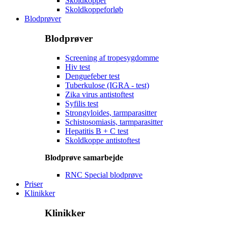
Skoldkopper
Skoldkoppeforløb
Blodprøver
Blodprøver
Screening af tropesygdomme
Hiv test
Denguefeber test
Tuberkulose (IGRA - test)
Zika virus antistoftest
Syfilis test
Strongyloides, tarmparasitter
Schistosomiasis, tarmparasitter
Hepatitis B + C test
Skoldkoppe antistoftest
Blodprøve samarbejde
RNC Special blodprøve
Priser
Klinikker
Klinikker