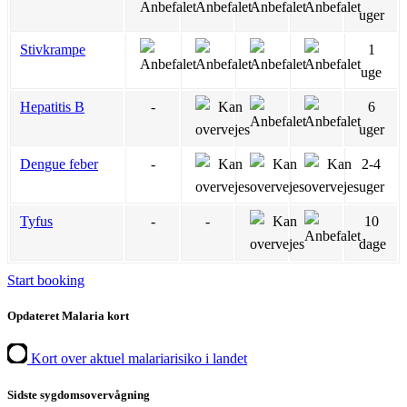
uger
Stivkrampe
1
uge
Hepatitis B
-
6
uger
Dengue feber
-
2-4
uger
Tyfus
-
-
10
dage
Start booking
Opdateret Malaria kort
Kort over aktuel malariarisiko i landet
Sidste sygdomsovervågning