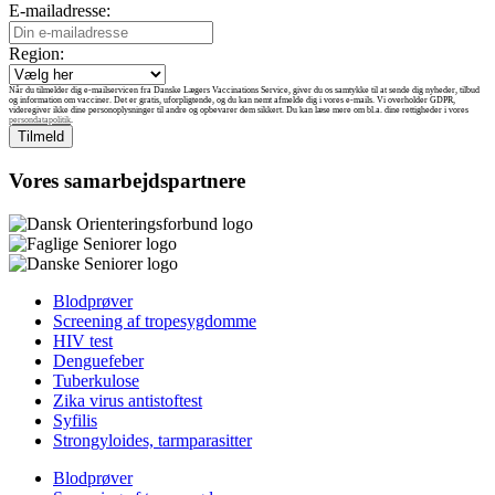
E-mailadresse:
Region:
Når du tilmelder dig e-mailservicen fra Danske Lægers Vaccinations Service, giver du os samtykke til at sende dig nyheder, tilbud
og information om vacciner. Det er gratis, uforpligtende, og du kan nemt afmelde dig i vores e-mails. Vi overholder GDPR,
videregiver ikke dine personoplysninger til andre og opbevarer dem sikkert. Du kan læse mere om bl.a. dine rettigheder i vores
persondatapolitik
.
Vores samarbejdspartnere
Blodprøver
Screening af tropesygdomme
HIV test
Denguefeber
Tuberkulose
Zika virus antistoftest
Syfilis
Strongyloides, tarmparasitter
Blodprøver