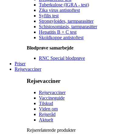
Tuberkulose (IGRA - test)
Zika virus antistoftest
Syfilis test
Strongyloides, tarmparasitter
Schistosomiasis, tarmparasitter
Hepatitis B + C test
Skoldkoppe antistoftest
Blodprøve samarbejde
RNC Special blodprøve
Priser
Rejsevacciner
Rejsevacciner
Rejsevacciner
Vaccineguide
Tilskud
Viden om
Rejseråd
Aktuelt
Rejserelaterede produkter