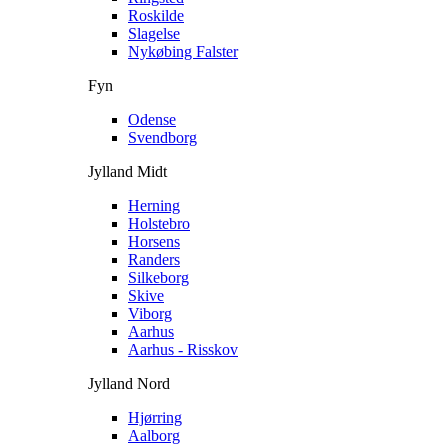
Roskilde
Slagelse
Nykøbing Falster
Fyn
Odense
Svendborg
Jylland Midt
Herning
Holstebro
Horsens
Randers
Silkeborg
Skive
Viborg
Aarhus
Aarhus - Risskov
Jylland Nord
Hjørring
Aalborg