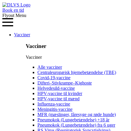
Book en tid
Flyout Menu
Vacciner
Vacciner
Vacciner
Alle vacciner
Centraleuropæisk hjernebetændelse (TBE)
Covid-19-vaccine
Difteri–Stivkrampe–Kighoste
Helvedesild-vaccine
HPV-vaccine til kvinder
HPV-vaccine til mænd
Influenza-vaccine
Meningitis-vaccine
MFR (mæslinger, fåresyge og røde hunde)
Pneumokok (Lungebetændelse) +18 år
Pneumokok (Lungebetændelse) fra 6 uger
RS Virus (Respiratorisk Syncytialvirus)