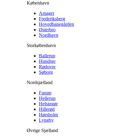
København
Amager
Frederiksberg
Hovedbanegården
Østerbro
Nordhavn
Storkøbenhavn
Ballerup
Hundige
Rødovre
Søborg
Nordsjælland
Farum
Hellerup
Helsingør
Hillerød
Hørsholm
Lyngby
Øvrige Sjælland