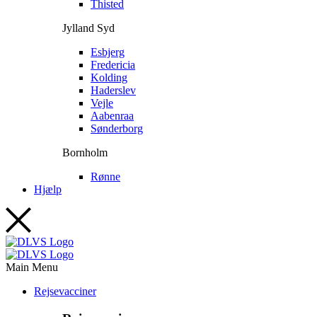
Thisted
Jylland Syd
Esbjerg
Fredericia
Kolding
Haderslev
Vejle
Aabenraa
Sønderborg
Bornholm
Rønne
Hjælp
Main Menu
Rejsevacciner