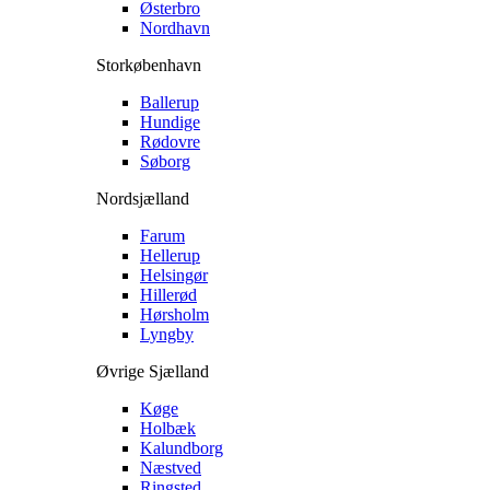
Østerbro
Nordhavn
Storkøbenhavn
Ballerup
Hundige
Rødovre
Søborg
Nordsjælland
Farum
Hellerup
Helsingør
Hillerød
Hørsholm
Lyngby
Øvrige Sjælland
Køge
Holbæk
Kalundborg
Næstved
Ringsted