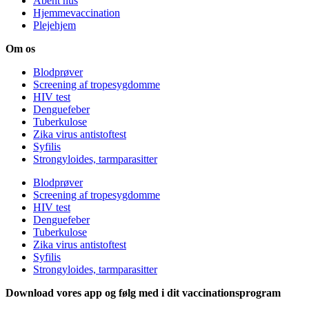
Åbent hus
Hjemmevaccination
Plejehjem
Om os
Blodprøver
Screening af tropesygdomme
HIV test
Denguefeber
Tuberkulose
Zika virus antistoftest
Syfilis
Strongyloides, tarmparasitter
Blodprøver
Screening af tropesygdomme
HIV test
Denguefeber
Tuberkulose
Zika virus antistoftest
Syfilis
Strongyloides, tarmparasitter
Download vores app og følg med i dit vaccinationsprogram