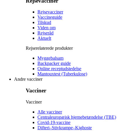
Rejsevacciner
Rejsevacciner
Vaccineguide
Tilskud
Viden om
Rejseråd
Aktuelt
Rejserelaterede produkter
Myggebalsam
Backpacker guide
Online receptudstedelse
Mantouxtest (Tuberkulose)
Andre vacciner
Vacciner
Vacciner
Alle vacciner
Centraleuropæisk hjernebetændelse (TBE)
Covid-19-vaccine
Difteri–Stivkrampe–Kighoste