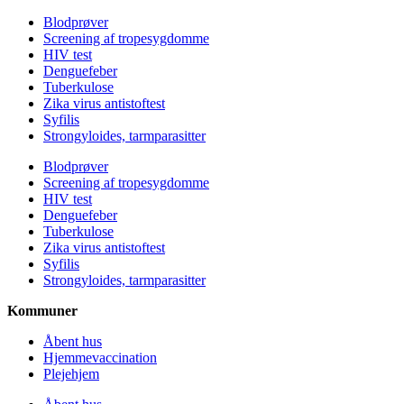
Blodprøver
Screening af tropesygdomme
HIV test
Denguefeber
Tuberkulose
Zika virus antistoftest
Syfilis
Strongyloides, tarmparasitter
Blodprøver
Screening af tropesygdomme
HIV test
Denguefeber
Tuberkulose
Zika virus antistoftest
Syfilis
Strongyloides, tarmparasitter
Kommuner
Åbent hus
Hjemmevaccination
Plejehjem