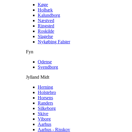
Køge
Holbæk
Kalundborg
Næstved
Ringsted
Roskilde
Slagelse
Nykøbing Falster
Fyn
Odense
Svendborg
Jylland Midt
Herning
Holstebro
Horsens
Randers
Silkeborg
Skive
Viborg
Aarhus
Aarhus - Risskov