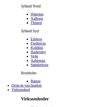
Jylland Nord
Hjørring
Aalborg
Thisted
Jylland Syd
Esbjerg
Fredericia
Kolding
Haderslev
Vejle
Aabenraa
Sønderborg
Bornholm
Rønne
Drop-in vaccination
Virksomhed
Virksomheder