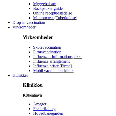
Myggebalsam
Backpacker guide
Online receptudstedelse
Mantouxtest (Tuberkulose)
Drop-in vaccination
Virksomheder
Virksomheder
Skolevaccination
Firmavaccination
Influenza - Informationspakke
Influenza arrangement
Influenza priser [Firma]
Mobil vaccinationsklinik
Klinikker
Klinikker
København
Amager
Frederiksberg
Hovedbanegården