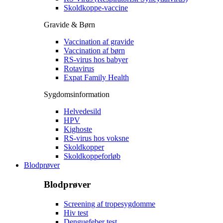
Skoldkoppe-vaccine
Gravide & Børn
Vaccination af gravide
Vaccination af børn
RS-virus hos babyer
Rotavirus
Expat Family Health
Sygdomsinformation
Helvedesild
HPV
Kighoste
RS-virus hos voksne
Skoldkopper
Skoldkoppeforløb
Blodprøver
Blodprøver
Screening af tropesygdomme
Hiv test
Denguefeber test