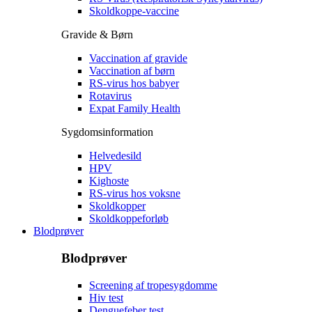
Skoldkoppe-vaccine
Gravide & Børn
Vaccination af gravide
Vaccination af børn
RS-virus hos babyer
Rotavirus
Expat Family Health
Sygdomsinformation
Helvedesild
HPV
Kighoste
RS-virus hos voksne
Skoldkopper
Skoldkoppeforløb
Blodprøver
Blodprøver
Screening af tropesygdomme
Hiv test
Denguefeber test