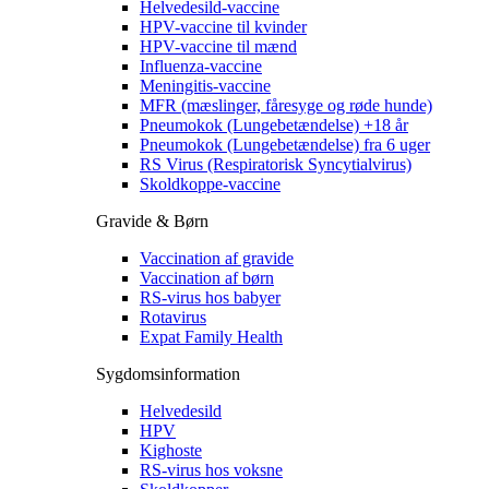
Helvedesild-vaccine
HPV-vaccine til kvinder
HPV-vaccine til mænd
Influenza-vaccine
Meningitis-vaccine
MFR (mæslinger, fåresyge og røde hunde)
Pneumokok (Lungebetændelse) +18 år
Pneumokok (Lungebetændelse) fra 6 uger
RS Virus (Respiratorisk Syncytialvirus)
Skoldkoppe-vaccine
Gravide & Børn
Vaccination af gravide
Vaccination af børn
RS-virus hos babyer
Rotavirus
Expat Family Health
Sygdomsinformation
Helvedesild
HPV
Kighoste
RS-virus hos voksne