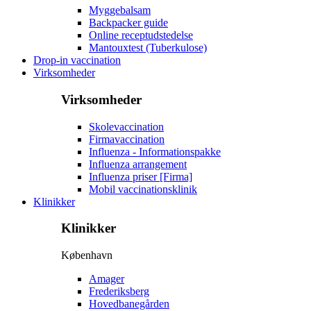
Myggebalsam
Backpacker guide
Online receptudstedelse
Mantouxtest (Tuberkulose)
Drop-in vaccination
Virksomheder
Virksomheder
Skolevaccination
Firmavaccination
Influenza - Informationspakke
Influenza arrangement
Influenza priser [Firma]
Mobil vaccinationsklinik
Klinikker
Klinikker
København
Amager
Frederiksberg
Hovedbanegården