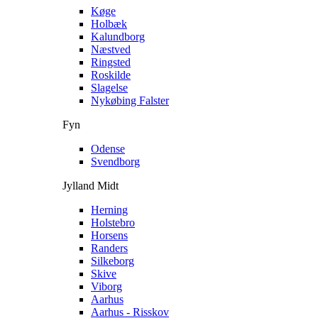
Køge
Holbæk
Kalundborg
Næstved
Ringsted
Roskilde
Slagelse
Nykøbing Falster
Fyn
Odense
Svendborg
Jylland Midt
Herning
Holstebro
Horsens
Randers
Silkeborg
Skive
Viborg
Aarhus
Aarhus - Risskov