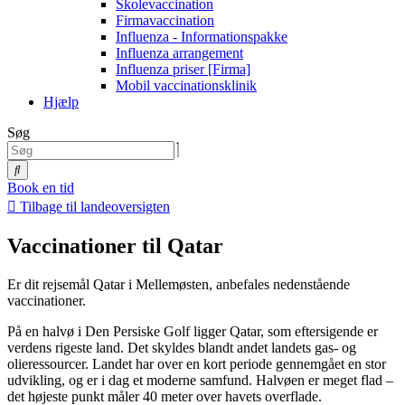
Skolevaccination
Firmavaccination
Influenza - Informationspakke
Influenza arrangement
Influenza priser [Firma]
Mobil vaccinationsklinik
Hjælp
Søg
Book en tid
Tilbage til landeoversigten
Vaccinationer til Qatar
Er dit rejsemål Qatar i Mellemøsten, anbefales nedenstående
vaccinationer.
På en halvø i Den Persiske Golf ligger Qatar, som eftersigende er
verdens rigeste land. Det skyldes blandt andet landets gas- og
olieressourcer. Landet har over en kort periode gennemgået en stor
udvikling, og er i dag et moderne samfund. Halvøen er meget flad –
det højeste punkt måler 40 meter over havets overflade.