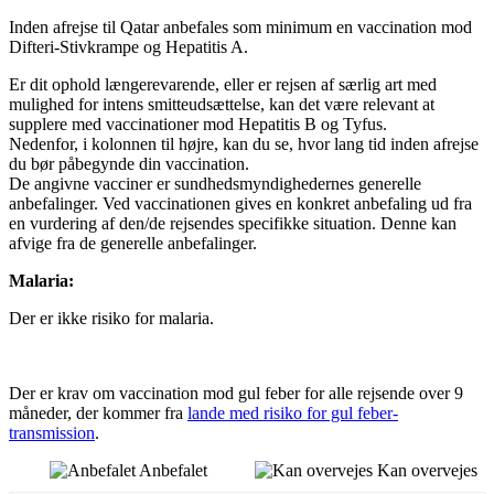
Inden afrejse til Qatar anbefales som minimum en vaccination mod
Difteri-Stivkrampe og Hepatitis A.
Er dit ophold længerevarende, eller er rejsen af særlig art med
mulighed for intens smitteudsættelse, kan det være relevant at
supplere med vaccinationer mod Hepatitis B og Tyfus.
Nedenfor, i kolonnen til højre, kan du se, hvor lang tid inden afrejse
du bør påbegynde din vaccination.
De angivne vacciner er sundhedsmyndighedernes generelle
anbefalinger. Ved vaccinationen gives en konkret anbefaling ud fra
en vurdering af den/de rejsendes specifikke situation. Denne kan
afvige fra de generelle anbefalinger.
Malaria:
Der er ikke risiko for malaria.
Der er krav om vaccination mod gul feber for alle rejsende
over 9
måneder, der kommer fra
lande med risiko for gul feber-
transmission
.
Anbefalet
Kan overvejes