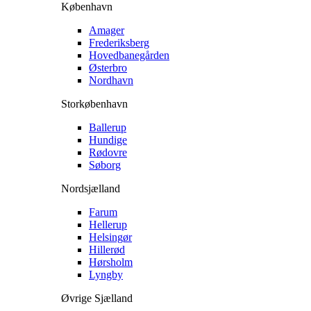
København
Amager
Frederiksberg
Hovedbanegården
Østerbro
Nordhavn
Storkøbenhavn
Ballerup
Hundige
Rødovre
Søborg
Nordsjælland
Farum
Hellerup
Helsingør
Hillerød
Hørsholm
Lyngby
Øvrige Sjælland