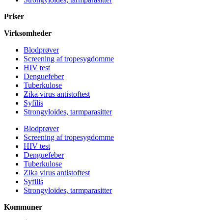
Priser
Virksomheder
Blodprøver
Screening af tropesygdomme
HIV test
Denguefeber
Tuberkulose
Zika virus antistoftest
Syfilis
Strongyloides, tarmparasitter
Blodprøver
Screening af tropesygdomme
HIV test
Denguefeber
Tuberkulose
Zika virus antistoftest
Syfilis
Strongyloides, tarmparasitter
Kommuner