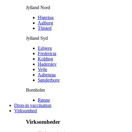
Jylland Nord
Hjørring
Aalborg
Thisted
Jylland Syd
Esbjerg
Fredericia
Kolding
Haderslev
Vejle
Aabenraa
Sønderborg
Bornholm
Rønne
Drop-in vaccination
Virksomhed
Virksomheder