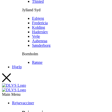
Thisted
Jylland Syd
Esbjerg
Fredericia
Kolding
Haderslev
Vejle
Aabenraa
Sønderborg
Bornholm
Rønne
Hjælp
Main Menu
Rejsevacciner