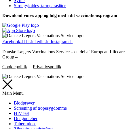
Syfilis
Strongyloides, tarmparasitter
Download vores app og følg med i dit vaccinationsprogram
Facebook-f
Linkedin-in
Instagram
Danske Lægers Vaccinations Service – en del af European Lifecare
Group –
Cookiepolitik
Privatlivspolitik
Main Menu
Blodprøver
Screening af tropesygdomme
HIV test
Denguefeber
Tuberkulose
Zika virus antistoftest