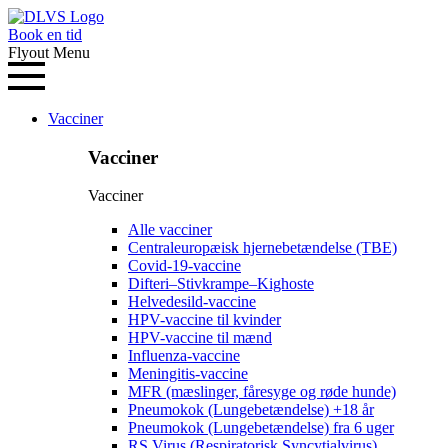
Book en tid
Flyout Menu
Vacciner
Vacciner
Vacciner
Alle vacciner
Centraleuropæisk hjernebetændelse (TBE)
Covid-19-vaccine
Difteri–Stivkrampe–Kighoste
Helvedesild-vaccine
HPV-vaccine til kvinder
HPV-vaccine til mænd
Influenza-vaccine
Meningitis-vaccine
MFR (mæslinger, fåresyge og røde hunde)
Pneumokok (Lungebetændelse) +18 år
Pneumokok (Lungebetændelse) fra 6 uger
RS Virus (Respiratorisk Syncytialvirus)