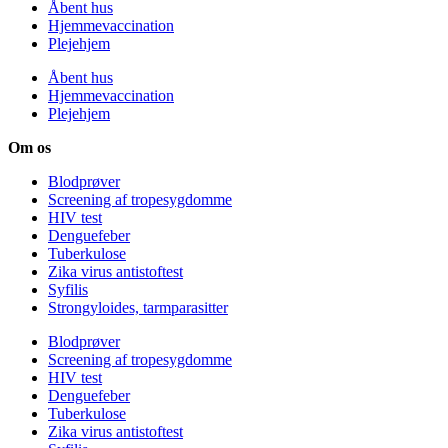
Åbent hus
Hjemmevaccination
Plejehjem
Åbent hus
Hjemmevaccination
Plejehjem
Om os
Blodprøver
Screening af tropesygdomme
HIV test
Denguefeber
Tuberkulose
Zika virus antistoftest
Syfilis
Strongyloides, tarmparasitter
Blodprøver
Screening af tropesygdomme
HIV test
Denguefeber
Tuberkulose
Zika virus antistoftest