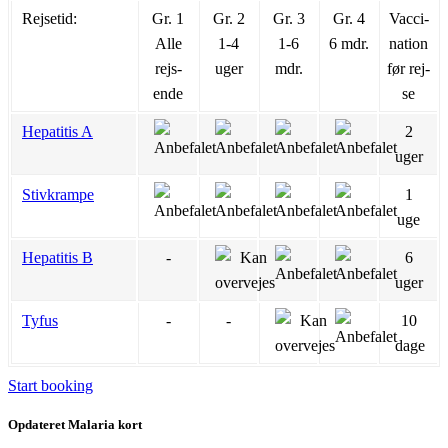
Rejsetid:
Gr. 1
Gr. 2
Gr. 3
Gr. 4
Vac­ci­
Alle
1-4
1-6
6 mdr.
na­tion
rejs­
uger
mdr.
før rej­
ende
se
Hepatitis A
2
uger
Stivkrampe
1
uge
Hepatitis B
-
6
uger
Tyfus
-
-
10
dage
Start booking
Opdateret Malaria kort