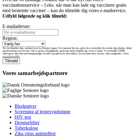
vaccinationsservice – f.eks. når man kan lade sig vaccinere gratis
med bestemte vacciner – kan du tilmelde dig vores e-mailservice.
Udfyld følgende og klik tilmeld:
E-mailadresse:
Region:
Når du tilmelder dig e-mailservicen fra Danske Lægers Vaccinations Service, giver du os samtykke til at sende dig nyheder, tilbud
og information om vacciner. Det er gratis, uforpligtende, og du kan nemt afmelde dig i vores e-mails. Vi overholder GDPR,
videregiver ikke dine personoplysninger til andre og opbevarer dem sikkert. Du kan læse mere om bl.a. dine rettigheder i vores
persondatapolitik
.
Vores samarbejdspartnere
Blodprøver
Screening af tropesygdomme
HIV test
Denguefeber
Tuberkulose
Zika virus antistoftest