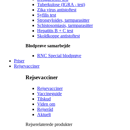
Tuberkulose (IGRA - test)
Zika virus antistoftest
Syfilis test
Strongyloides, tarmparasitter
Schistosomiasis, tarmparasitter
Hepatitis B + C test
Skoldkoppe antistoftest
Blodprøve samarbejde
RNC Special blodprøve
Priser
Rejsevacciner
Rejsevacciner
Rejsevacciner
Vaccineguide
Tilskud
Viden om
Rejseråd
Aktuelt
Rejserelaterede produkter