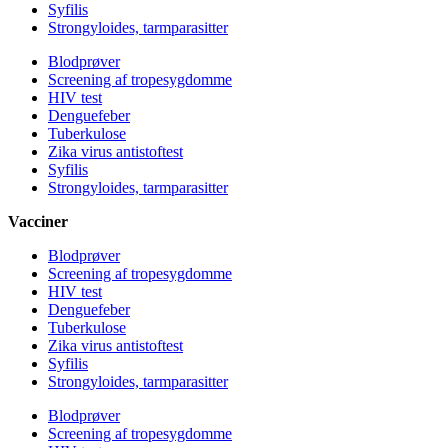
Syfilis
Strongyloides, tarmparasitter
Blodprøver
Screening af tropesygdomme
HIV test
Denguefeber
Tuberkulose
Zika virus antistoftest
Syfilis
Strongyloides, tarmparasitter
Vacciner
Blodprøver
Screening af tropesygdomme
HIV test
Denguefeber
Tuberkulose
Zika virus antistoftest
Syfilis
Strongyloides, tarmparasitter
Blodprøver
Screening af tropesygdomme