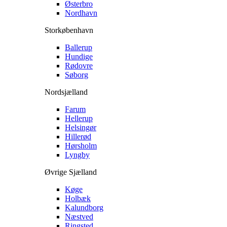
Østerbro
Nordhavn
Storkøbenhavn
Ballerup
Hundige
Rødovre
Søborg
Nordsjælland
Farum
Hellerup
Helsingør
Hillerød
Hørsholm
Lyngby
Øvrige Sjælland
Køge
Holbæk
Kalundborg
Næstved
Ringsted