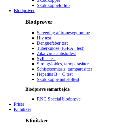
Skoldkopper
Skoldkoppeforløb
Blodprøver
Blodprøver
Screening af tropesygdomme
Hiv test
Denguefeber test
Tuberkulose (IGRA - test)
Zika virus antistoftest
Syfilis test
Strongyloides, tarmparasitter
Schistosomiasis, tarmparasitter
Hepatitis B + C test
Skoldkoppe antistoftest
Blodprøve samarbejde
RNC Special blodprøve
Priser
Klinikker
Klinikker