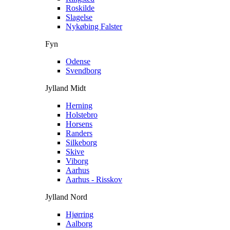
Roskilde
Slagelse
Nykøbing Falster
Fyn
Odense
Svendborg
Jylland Midt
Herning
Holstebro
Horsens
Randers
Silkeborg
Skive
Viborg
Aarhus
Aarhus - Risskov
Jylland Nord
Hjørring
Aalborg