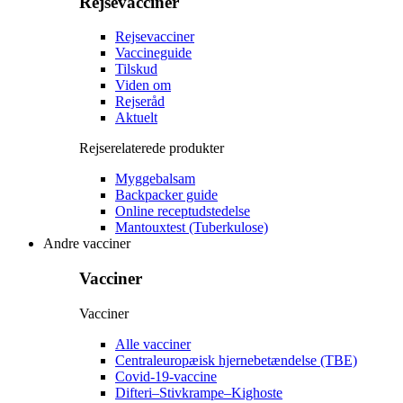
Rejsevacciner
Rejsevacciner
Vaccineguide
Tilskud
Viden om
Rejseråd
Aktuelt
Rejserelaterede produkter
Myggebalsam
Backpacker guide
Online receptudstedelse
Mantouxtest (Tuberkulose)
Andre vacciner
Vacciner
Vacciner
Alle vacciner
Centraleuropæisk hjernebetændelse (TBE)
Covid-19-vaccine
Difteri–Stivkrampe–Kighoste