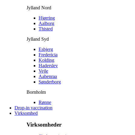
Jylland Nord
Hjørring
Aalborg
Thisted
Jylland Syd
Esbjerg
Fredericia
Kolding
Haderslev
Vejle
Aabenraa
Sønderborg
Bornholm
Rønne
Drop-in vaccination
Virksomhed
Virksomheder