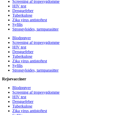
Screening af tropesygdomme
HIV test
Denguefeber
Tuberkulose
Zika virus antistoftest
Syfilis
Strongyloides, tarmparasitter
Blodprøver
Screening af tropesygdomme
HIV test
Denguefeber
Tuberkulose
Zika virus antistoftest
Syfilis
Strongyloides, tarmparasitter
Rejsevacciner
Blodprøver
Screening af tropesygdomme
HIV test
Denguefeber
Tuberkulose
Zika virus antistoftest