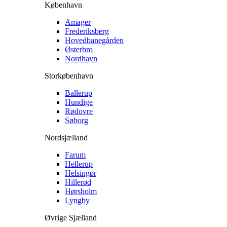
København
Amager
Frederiksberg
Hovedbanegården
Østerbro
Nordhavn
Storkøbenhavn
Ballerup
Hundige
Rødovre
Søborg
Nordsjælland
Farum
Hellerup
Helsingør
Hillerød
Hørsholm
Lyngby
Øvrige Sjælland