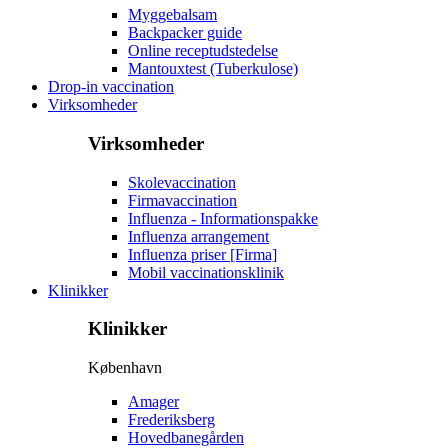
Myggebalsam
Backpacker guide
Online receptudstedelse
Mantouxtest (Tuberkulose)
Drop-in vaccination
Virksomheder
Virksomheder
Skolevaccination
Firmavaccination
Influenza - Informationspakke
Influenza arrangement
Influenza priser [Firma]
Mobil vaccinationsklinik
Klinikker
Klinikker
København
Amager
Frederiksberg
Hovedbanegården