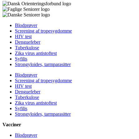
Blodprøver
Screening af tropesygdomme
HIV test
Denguefeber
Tuberkulose
Zika virus antistoftest
Syfilis
Strongyloides, tarmparasitter
Blodprøver
Screening af tropesygdomme
HIV test
Denguefeber
Tuberkulose
Zika virus antistoftest
Syfilis
Strongyloides, tarmparasitter
Vacciner
Blodprøver