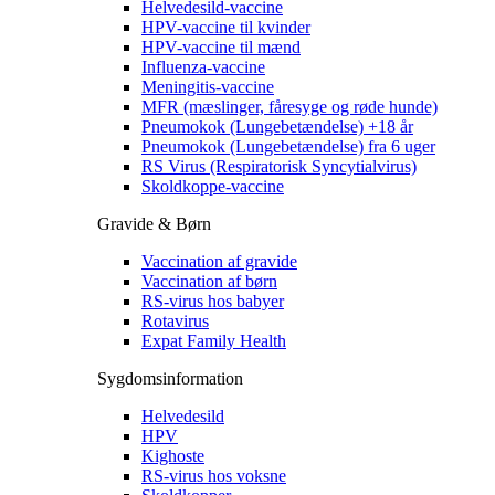
Helvedesild-vaccine
HPV-vaccine til kvinder
HPV-vaccine til mænd
Influenza-vaccine
Meningitis-vaccine
MFR (mæslinger, fåresyge og røde hunde)
Pneumokok (Lungebetændelse) +18 år
Pneumokok (Lungebetændelse) fra 6 uger
RS Virus (Respiratorisk Syncytialvirus)
Skoldkoppe-vaccine
Gravide & Børn
Vaccination af gravide
Vaccination af børn
RS-virus hos babyer
Rotavirus
Expat Family Health
Sygdomsinformation
Helvedesild
HPV
Kighoste
RS-virus hos voksne