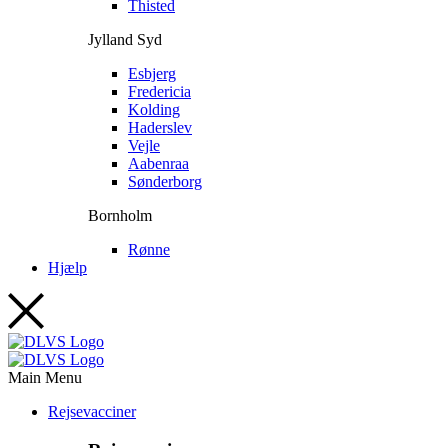
Thisted
Jylland Syd
Esbjerg
Fredericia
Kolding
Haderslev
Vejle
Aabenraa
Sønderborg
Bornholm
Rønne
Hjælp
Main Menu
Rejsevacciner