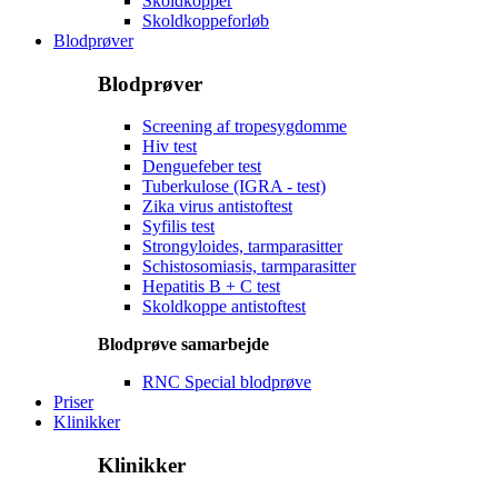
Skoldkopper
Skoldkoppeforløb
Blodprøver
Blodprøver
Screening af tropesygdomme
Hiv test
Denguefeber test
Tuberkulose (IGRA - test)
Zika virus antistoftest
Syfilis test
Strongyloides, tarmparasitter
Schistosomiasis, tarmparasitter
Hepatitis B + C test
Skoldkoppe antistoftest
Blodprøve samarbejde
RNC Special blodprøve
Priser
Klinikker
Klinikker