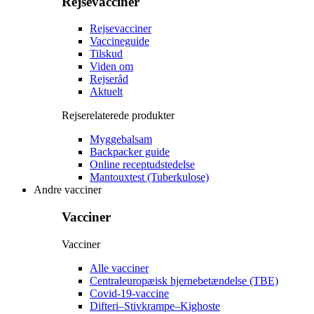
Rejsevacciner
Rejsevacciner
Vaccineguide
Tilskud
Viden om
Rejseråd
Aktuelt
Rejserelaterede produkter
Myggebalsam
Backpacker guide
Online receptudstedelse
Mantouxtest (Tuberkulose)
Andre vacciner
Vacciner
Vacciner
Alle vacciner
Centraleuropæisk hjernebetændelse (TBE)
Covid-19-vaccine
Difteri–Stivkrampe–Kighoste