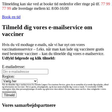
Tilmelding kan ske ved at booke tid nedenfor eller ringe på tlf.
77 99
77 99
alle hverdage mellem kl. 8:00-16:00
Book en tid
Tilmeld dig vores e-mailservice om
vacciner
Hvis du vil modtage e-mails, når vi har nyt om vores
vaccinationsservice – f.eks. når man kan lade sig vaccinere gratis
med bestemte vacciner – kan du tilmelde dig vores e-mailservice.
Udfyld følgende og klik tilmeld:
E-mailadresse:
Region:
Når du tilmelder dig e-mailservicen fra Danske Lægers Vaccinations Service, giver du os samtykke til at sende dig nyheder, tilbud
og information om vacciner. Det er gratis, uforpligtende, og du kan nemt afmelde dig i vores e-mails. Vi overholder GDPR,
videregiver ikke dine personoplysninger til andre og opbevarer dem sikkert. Du kan læse mere om bl.a. dine rettigheder i vores
persondatapolitik
.
Vores samarbejdspartnere