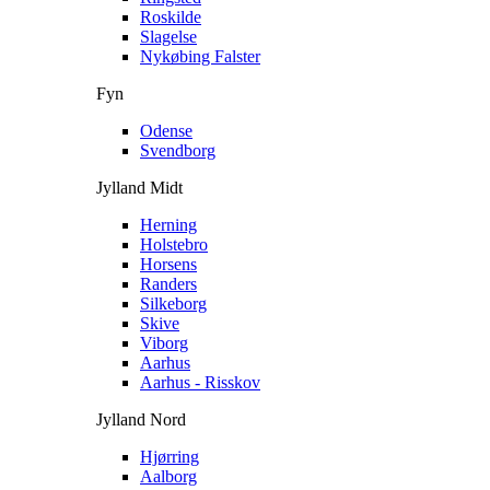
Roskilde
Slagelse
Nykøbing Falster
Fyn
Odense
Svendborg
Jylland Midt
Herning
Holstebro
Horsens
Randers
Silkeborg
Skive
Viborg
Aarhus
Aarhus - Risskov
Jylland Nord
Hjørring
Aalborg