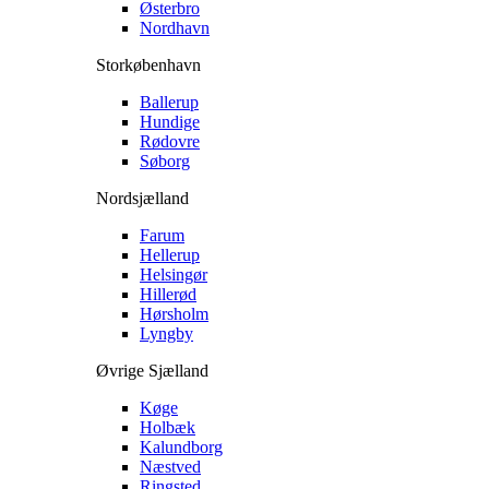
Østerbro
Nordhavn
Storkøbenhavn
Ballerup
Hundige
Rødovre
Søborg
Nordsjælland
Farum
Hellerup
Helsingør
Hillerød
Hørsholm
Lyngby
Øvrige Sjælland
Køge
Holbæk
Kalundborg
Næstved
Ringsted