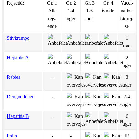
Rejsetid:
Gr. 1
Gr. 2
Gr. 3
Gr. 4
Vac­ci­
Alle
1-4
1-6
6 mdr.
na­tion
rejs­
uger
mdr.
før rej­
ende
se
Stivkrampe
1
uge
Hepatitis A
2
uger
Rabies
-
3
uger
Dengue feber
-
2-4
uger
Hepatitis B
-
6
uger
Polio
-
-
IR