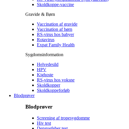
Skoldkoppe-vaccine
Gravide & Børn
Vaccination af gravide
Vaccination af børn
RS-virus hos babyer
Rotavirus
Expat Family Health
Sygdomsinformation
Helvedesild
HPV
Kighoste
RS-virus hos voksne
Skoldkopper
Skoldkoppeforløb
Blodprøver
Blodprøver
Screening af tropesygdomme
Hiv test
Denguefeber test