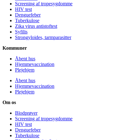
Screening af tropesygdomme
HIV test
Denguefeber
Tuberkulose
Zika virus antistoftest
Syfilis
Strongyloides, tarmparasitter
Kommuner
Åbent hus
Hjemmevaccination
Plejehjem
Åbent hus
Hjemmevaccination
Plejehjem
Om os
Blodprøver
Screening af tropesygdomme
HIV test
Denguefeber
Tuberkulose