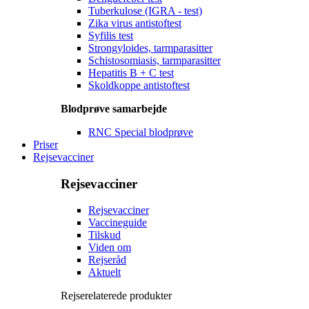
Tuberkulose (IGRA - test)
Zika virus antistoftest
Syfilis test
Strongyloides, tarmparasitter
Schistosomiasis, tarmparasitter
Hepatitis B + C test
Skoldkoppe antistoftest
Blodprøve samarbejde
RNC Special blodprøve
Priser
Rejsevacciner
Rejsevacciner
Rejsevacciner
Vaccineguide
Tilskud
Viden om
Rejseråd
Aktuelt
Rejserelaterede produkter