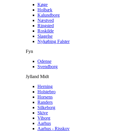
Køge
Holbæk
Kalundborg
Næstved
Ringsted
Roskilde
Slagelse
Nykøbing Falster
Fyn
Odense
Svendborg
Jylland Midt
Herning
Holstebro
Horsens
Randers
Silkeborg
Skive
Viborg
Aarhus
Aarhus - Risskov