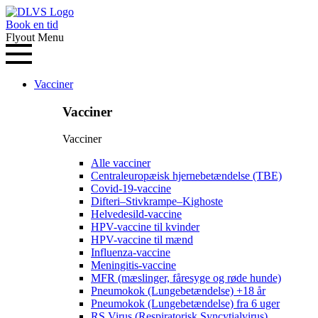
Book en tid
Flyout Menu
Vacciner
Vacciner
Vacciner
Alle vacciner
Centraleuropæisk hjernebetændelse (TBE)
Covid-19-vaccine
Difteri–Stivkrampe–Kighoste
Helvedesild-vaccine
HPV-vaccine til kvinder
HPV-vaccine til mænd
Influenza-vaccine
Meningitis-vaccine
MFR (mæslinger, fåresyge og røde hunde)
Pneumokok (Lungebetændelse) +18 år
Pneumokok (Lungebetændelse) fra 6 uger
RS Virus (Respiratorisk Syncytialvirus)