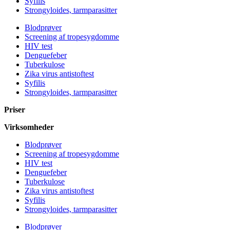
Syfilis
Strongyloides, tarmparasitter
Blodprøver
Screening af tropesygdomme
HIV test
Denguefeber
Tuberkulose
Zika virus antistoftest
Syfilis
Strongyloides, tarmparasitter
Priser
Virksomheder
Blodprøver
Screening af tropesygdomme
HIV test
Denguefeber
Tuberkulose
Zika virus antistoftest
Syfilis
Strongyloides, tarmparasitter
Blodprøver