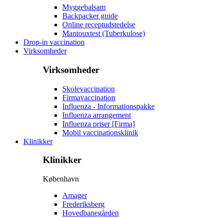
Myggebalsam
Backpacker guide
Online receptudstedelse
Mantouxtest (Tuberkulose)
Drop-in vaccination
Virksomheder
Virksomheder
Skolevaccination
Firmavaccination
Influenza - Informationspakke
Influenza arrangement
Influenza priser [Firma]
Mobil vaccinationsklinik
Klinikker
Klinikker
København
Amager
Frederiksberg
Hovedbanegården