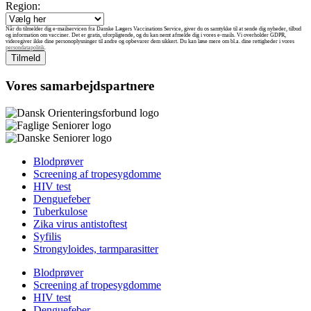
Region:
Når du tilmelder dig e-mailservicen fra Danske Lægers Vaccinations Service, giver du os samtykke til at sende dig nyheder, tilbud
og information om vacciner. Det er gratis, uforpligtende, og du kan nemt afmelde dig i vores e-mails. Vi overholder GDPR,
videregiver ikke dine personoplysninger til andre og opbevarer dem sikkert. Du kan læse mere om bl.a. dine rettigheder i vores
persondatapolitik
.
Vores samarbejdspartnere
Blodprøver
Screening af tropesygdomme
HIV test
Denguefeber
Tuberkulose
Zika virus antistoftest
Syfilis
Strongyloides, tarmparasitter
Blodprøver
Screening af tropesygdomme
HIV test
Denguefeber