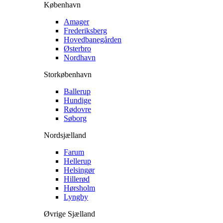
København
Amager
Frederiksberg
Hovedbanegården
Østerbro
Nordhavn
Storkøbenhavn
Ballerup
Hundige
Rødovre
Søborg
Nordsjælland
Farum
Hellerup
Helsingør
Hillerød
Hørsholm
Lyngby
Øvrige Sjælland