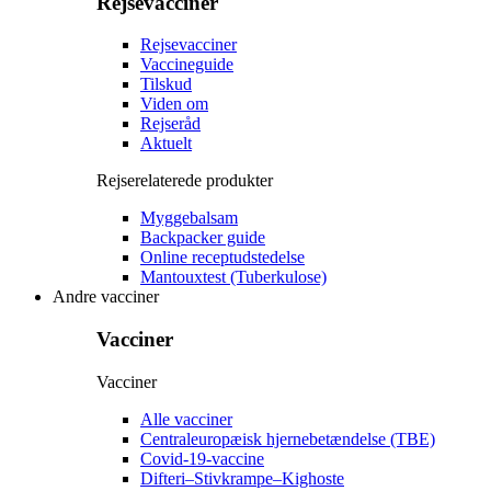
Rejsevacciner
Rejsevacciner
Vaccineguide
Tilskud
Viden om
Rejseråd
Aktuelt
Rejserelaterede produkter
Myggebalsam
Backpacker guide
Online receptudstedelse
Mantouxtest (Tuberkulose)
Andre vacciner
Vacciner
Vacciner
Alle vacciner
Centraleuropæisk hjernebetændelse (TBE)
Covid-19-vaccine
Difteri–Stivkrampe–Kighoste