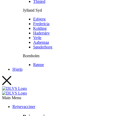
Thisted
Jylland Syd
Esbjerg
Fredericia
Kolding
Haderslev
Vejle
Aabenraa
Sønderborg
Bornholm
Rønne
Hjælp
Main Menu
Rejsevacciner