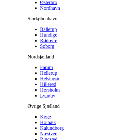
Østerbro
Nordhavn
Storkøbenhavn
Ballerup
Hundige
Rødovre
Søborg
Nordsjælland
Farum
Hellerup
Helsingør
Hillerød
Hørsholm
Lyngby
Øvrige Sjælland
Køge
Holbæk
Kalundborg
Næstved
Ringsted