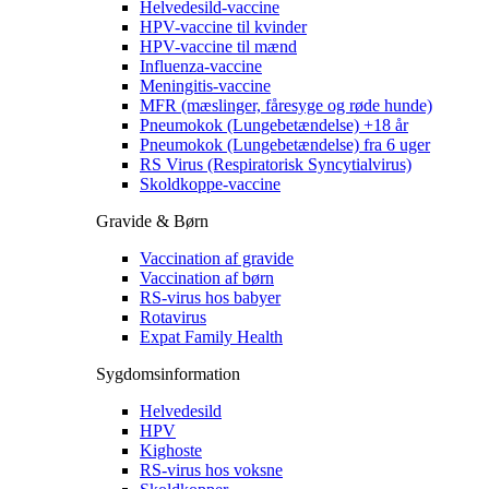
Helvedesild-vaccine
HPV-vaccine til kvinder
HPV-vaccine til mænd
Influenza-vaccine
Meningitis-vaccine
MFR (mæslinger, fåresyge og røde hunde)
Pneumokok (Lungebetændelse) +18 år
Pneumokok (Lungebetændelse) fra 6 uger
RS Virus (Respiratorisk Syncytialvirus)
Skoldkoppe-vaccine
Gravide & Børn
Vaccination af gravide
Vaccination af børn
RS-virus hos babyer
Rotavirus
Expat Family Health
Sygdomsinformation
Helvedesild
HPV
Kighoste
RS-virus hos voksne