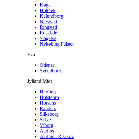
Køge
Holbæk
Kalundborg
Næstved
Ringsted
Roskilde
Slagelse
Nykøbing Falster
Fyn
Odense
Svendborg
Jylland Midt
Herning
Holstebro
Horsens
Randers
Silkeborg
Skive
Viborg
Aarhus
Aarhus - Risskov