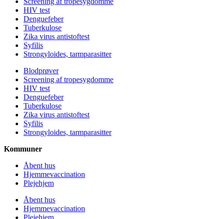
Screening af tropesygdomme
HIV test
Denguefeber
Tuberkulose
Zika virus antistoftest
Syfilis
Strongyloides, tarmparasitter
Blodprøver
Screening af tropesygdomme
HIV test
Denguefeber
Tuberkulose
Zika virus antistoftest
Syfilis
Strongyloides, tarmparasitter
Kommuner
Åbent hus
Hjemmevaccination
Plejehjem
Åbent hus
Hjemmevaccination
Plejehjem