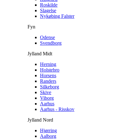
Roskilde
Slagelse
Nykøbing Falster
Fyn
Odense
Svendborg
Jylland Midt
Herning
Holstebro
Horsens
Randers
Silkeborg
Skive
Viborg
Aarhus
Aarhus - Risskov
Jylland Nord
Hjørring
Aalborg