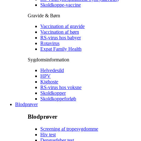
Skoldkoppe-vaccine
Gravide & Børn
Vaccination af gravide
Vaccination af børn
RS-virus hos babyer
Rotavirus
Expat Family Health
Sygdomsinformation
Helvedesild
HPV
Kighoste
RS-virus hos voksne
Skoldkopper
Skoldkoppeforløb
Blodprøver
Blodprøver
Screening af tropesygdomme
Hiv test
Denguefeber test