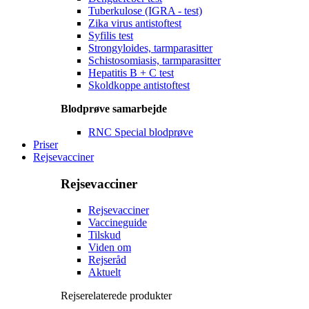
Tuberkulose (IGRA - test)
Zika virus antistoftest
Syfilis test
Strongyloides, tarmparasitter
Schistosomiasis, tarmparasitter
Hepatitis B + C test
Skoldkoppe antistoftest
Blodprøve samarbejde
RNC Special blodprøve
Priser
Rejsevacciner
Rejsevacciner
Rejsevacciner
Vaccineguide
Tilskud
Viden om
Rejseråd
Aktuelt
Rejserelaterede produkter