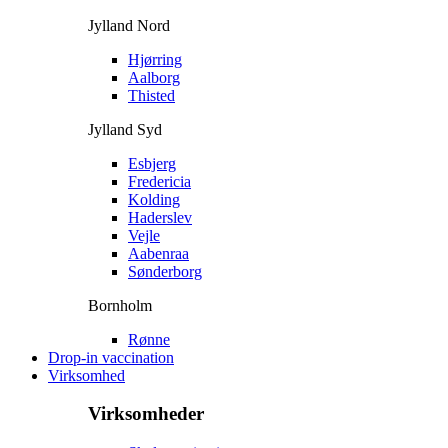
Jylland Nord
Hjørring
Aalborg
Thisted
Jylland Syd
Esbjerg
Fredericia
Kolding
Haderslev
Vejle
Aabenraa
Sønderborg
Bornholm
Rønne
Drop-in vaccination
Virksomhed
Virksomheder