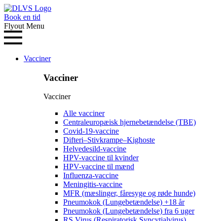
Book en tid
Flyout Menu
Vacciner
Vacciner
Vacciner
Alle vacciner
Centraleuropæisk hjernebetændelse (TBE)
Covid-19-vaccine
Difteri–Stivkrampe–Kighoste
Helvedesild-vaccine
HPV-vaccine til kvinder
HPV-vaccine til mænd
Influenza-vaccine
Meningitis-vaccine
MFR (mæslinger, fåresyge og røde hunde)
Pneumokok (Lungebetændelse) +18 år
Pneumokok (Lungebetændelse) fra 6 uger
RS Virus (Respiratorisk Syncytialvirus)