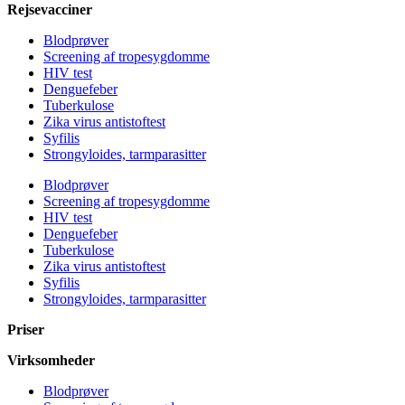
Rejsevacciner
Blodprøver
Screening af tropesygdomme
HIV test
Denguefeber
Tuberkulose
Zika virus antistoftest
Syfilis
Strongyloides, tarmparasitter
Blodprøver
Screening af tropesygdomme
HIV test
Denguefeber
Tuberkulose
Zika virus antistoftest
Syfilis
Strongyloides, tarmparasitter
Priser
Virksomheder
Blodprøver