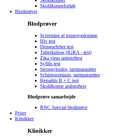
Skoldkopper
Skoldkoppeforløb
Blodprøver
Blodprøver
Screening af tropesygdomme
Hiv test
Denguefeber test
Tuberkulose (IGRA - test)
Zika virus antistoftest
Syfilis test
Strongyloides, tarmparasitter
Schistosomiasis, tarmparasitter
Hepatitis B + C test
Skoldkoppe antistoftest
Blodprøve samarbejde
RNC Special blodprøve
Priser
Klinikker
Klinikker